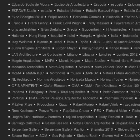
Eduardo Souto de Moura
Equipo de Arquitectura
Escocia
escuela
Eslovaq
ESRAWE Studio
estadio
Estados Unidos
Estudio Barozzi Veiga
Estudio Ga
Expo Shanghai 2010
Felipe Assadi
Fernanda Canales
Finlandia
Foster & 
Francia
Frank Gehry
Frank Lloyd Wright
Fredy Massad
FujiwaraMuro Arc
gmp architekten
Gran Bretaña
Grecia
Guggenheim
H Arquitectes
Henni
Holanda
Hong Kong
hospital
hotel
Hungria
iglesia
India
Indonesia
Isay Weinfeld
Islandia
Israel
Italia
Japón
JDS - Julien De Smedt Archite
Junya Ishigami Architects
Jürgen Mayer
Kazuyo Sejima
Kengo Kuma
Kéré
LAN Architecture
Le Corbusier
Líbano
Lituania
Londres
Londres 2012
Magén Arquitectos
MAPA
Marcio Kogan
Mass Studies
Massimilano Fuks
Mecanoo Architecten
Metro Arquitetos
Mexico
Mies van der Rohe
Milan 
MoMA
MoMA P.S.1
Morphosis
museo
MVRDV
Natura Futura Arquitect
NL Architects
Nommo Arquitetos
Norisada Maeda
Norman Foster
Norueg
OFIS ARHITEKTI
Olafur Eliasson
OMA
OMA - Rem Koolhaas
Ordos 100
Panamá
Paraguay
Peris + Toral arquitectes
Perú
Peter Zumthor
Pezo v
Portugal
PPAA - Pérez Palacios Arquitectos Asociados
Praemium Imperiale
Pritzker Prize
Productora
Qatar
Rafael Moneo
Rafael Viñoly
rascacielo
Rem Koolhaas
Renzo Piano
República Checa
REX
Richard Meier
Rich
Rogers Stirk Harbour + Partners
rojkind arquitectos
Rudy Ricciotti
Rusia
Santiago Calatrava
Saskia Sassen
Selgas Cano Arquitectos
SelgasCano
Serpentine Gallery
Serpentine Gallery Pavilion
Shanghai 2010
Shigeru Ban
Solano Benítez
SOM
Sou Fujimoto
Stefano Boeri
Steven Holl
Studio MK