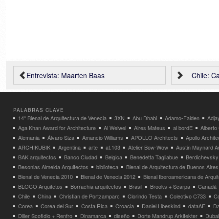
Entrevista: Maarten Baas
Chile: C
PALABRAS CLAVE
14° Bienal de Arquitectura de Venecia
3XN
Abu Dhabi
Adamo-Faiden
Adja
Aga Khan Award for Architecture
Ai Weiwei
Aires Mateus
al bordE
Albert
Alemania
Álvaro Siza
Amancio Williams
APOLLO Architects
Apollo Archit
ARCHIKUBIK
Argentina
arte
at.103
Atelier Bow-Wow
Austin Maynard Ar
BAK arquitectos
Banco Ciudad
Belgica
Benedetta Tagliabue
Berdichevsky
Besonias Almeida Arquitectos
biblioteca
Bienal de Arquitectura de Buenos Aires
Bienal de Venecia 2010
Bienal de Venecia 2012
Bienal Iberoamericana de Arqui
BLOCO Arquitetos
Borrachia arquitectos
Brasil
Brooks + Scarpa
Canadá
Chile
China
Christian de Portzamparc
Clorindo Testa
Colectivo C733
C
Corea
Corea del Sur
Costa Rica
Croacia
Daniel Libeskind
dataAE
Da
Diller Scofidio + Renfro
Dinamarca
diseño
Dorte Mandrup Arkitekter
Dubai