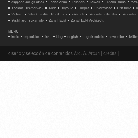
suppose design office
Tadao Ando
Tailandia
Taiwan
Tatiana Bilbao
teatr
Thomas Heatherwick
Tokio
Toyo Ito
Turquia
Universidad
UNStudio
u
Vietnam
Vila Sebastián Arquitectos
vivienda
vivienda unifamiliar
viviendas
Yoshiharu Tsukamoto
Zaha Hadid
Zaha Hadid Architects
MENÚ
inicio
especiales
links
blog
english
sugerir noticia
newsletter
twitter
diseño y selección de contenidos
Arq. A. Arcuri
|
credits
|