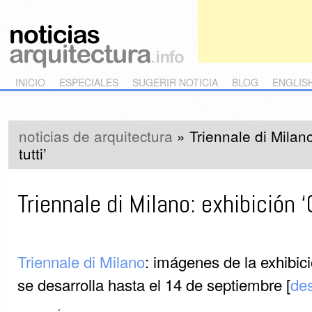
Main menu
Skip to primary content
Skip to secondary content
INICIO
ESPECIALES
SUGERIR NOTICIA
BLOG
ENGLIS
noticias de arquitectura
»
Triennale di Milan
tutti’
Triennale di Milano: exhibición ‘
Triennale di Milano
: imágenes de la exhibici
se desarrolla hasta el 14 de septiembre [
de