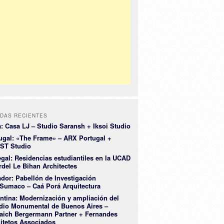
DAS RECIENTES
a: Casa LJ – Studio Saransh + Iksoi Studio
ugal: «The Frame» – ARX Portugal +
ST Studio
gal: Residencias estudiantiles en la UCAD
rdel Le Bihan Architectes
dor: Pabellón de Investigación
Sumaco – Caá Porá Arquitectura
ntina: Modernización y ampliación del
dio Monumental de Buenos Aires –
aich Bergermann Partner + Fernandes
itetos Associados