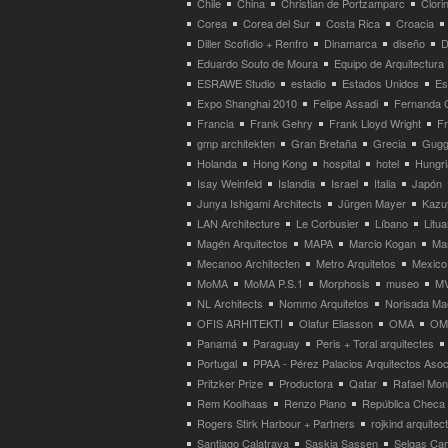
Chile
China
Christian de Portzamparc
Clori
Corea
Corea del Sur
Costa Rica
Croacia
Diller Scofidio + Renfro
Dinamarca
diseño
D
Eduardo Souto de Moura
Equipo de Arquitectura
ESRAWE Studio
estadio
Estados Unidos
Es
Expo Shanghai 2010
Felipe Assadi
Fernanda 
Francia
Frank Gehry
Frank Lloyd Wright
F
gmp architekten
Gran Bretaña
Grecia
Gugg
Holanda
Hong Kong
hospital
hotel
Hungri
Isay Weinfeld
Islandia
Israel
Italia
Japón
Junya Ishigami Architects
Jürgen Mayer
Kazu
LAN Architecture
Le Corbusier
Líbano
Litua
Magén Arquitectos
MAPA
Marcio Kogan
Ma
Mecanoo Architecten
Metro Arquitetos
Mexico
MoMA
MoMA P.S.1
Morphosis
museo
M
NL Architects
Nommo Arquitetos
Norisada Ma
OFIS ARHITEKTI
Olafur Eliasson
OMA
OMA
Panamá
Paraguay
Peris + Toral arquitectes
Portugal
PPAA - Pérez Palacios Arquitectos Aso
Pritzker Prize
Productora
Qatar
Rafael Mo
Rem Koolhaas
Renzo Piano
República Checa
Rogers Stirk Harbour + Partners
rojkind arquitec
Santiago Calatrava
Saskia Sassen
Selgas Can