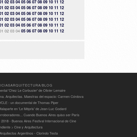
01
02
03
04
05
06
07
08
09
10
11
12
01
02
03
04
05
06
07
08
09
10
11
12
01
02
03
04
05
06
07
08
09
10
11
12
01
02
03
04
05
06
07
08
09
10
11
12
01
02
03
04
05
06
07
08
09
10
11
12
01
02
03
04
05
06
07
08
09
10
11
12
ICIASARQUITECTURA/BLOG
ntal 'Chez Le Corbusier' de Olivier Lemaire
ina. Arquitectas. Maestras del espacio: Carmen Córdova
LE - un documental de Thomas Piper
alaparte en 'Le Mépris' de Jean-Luc Godard
rroboradores... Cuando Buenos Aires quiso ser París
 2018 - Buenos Aires Festival Internacional de Cine
ndiente > Cine y Arquitectura
Arquitectos Argentinos - Clorindo Testa