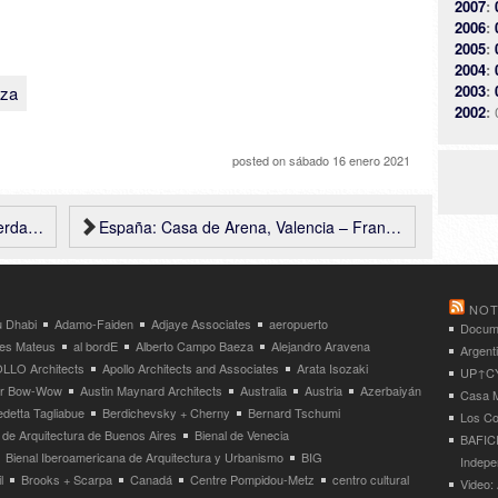
2007
:
2006
:
2005
:
2004
:
2003
:
iza
2002
:
posted on
sábado 16 enero 2021
itects
España: Casa de Arena, Valencia – Fran Silvestre Arquitectos
NOT
 Dhabi
Adamo-Faiden
Adjaye Associates
aeropuerto
Docume
res Mateus
al bordE
Alberto Campo Baeza
Alejandro Aravena
Argent
LLO Architects
Apollo Architects and Associates
Arata Isozaki
UP↑CYC
ier Bow-Wow
Austin Maynard Architects
Australia
Austria
Azerbaiyán
Casa M
detta Tagliabue
Berdichevsky + Cherny
Bernard Tschumi
Los Co
 de Arquitectura de Buenos Aires
Bienal de Venecia
BAFICI
Bienal Iberoamericana de Arquitectura y Urbanismo
BIG
Indepe
l
Brooks + Scarpa
Canadá
Centre Pompidou-Metz
centro cultural
Video: 