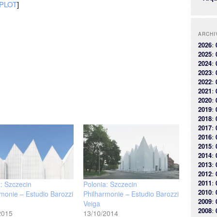
 PLOT
]
ARCHI
2026
:
2025
:
2024
:
2023
:
2022
:
2021
:
2020
:
2019
:
2018
:
2017
:
2016
:
2015
:
2014
:
2013
:
2012
:
2011
:
a: Szczecin
Polonia: Szczecin
2010
:
rmonie – Estudio Barozzi
Philharmonie – Estudio Barozzi
2009
:
Veiga
2008
:
2015
13/10/2014