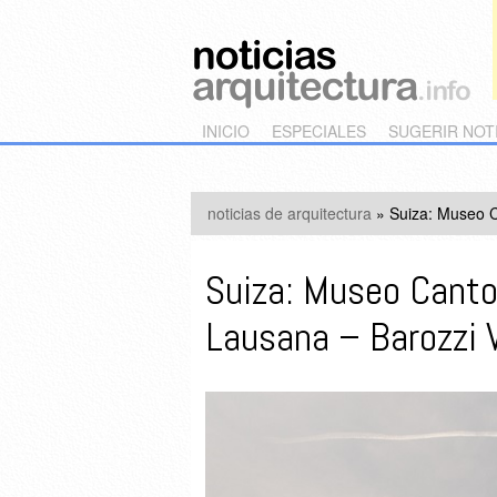
Main menu
Skip to primary content
Skip to secondary content
INICIO
ESPECIALES
SUGERIR NOT
noticias de arquitectura
»
Suiza: Museo C
Suiza: Museo Canto
Lausana – Barozzi 