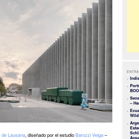
ENTRA
Indi
Port
BOO
Sene
– Ha
Ecua
Wild
Arge
Esta
Schl
s de Lausana
, diseñado por el estudio
Barozzi Veiga
–
Arqu