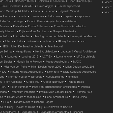
ndo Testa
Colectivo C733
Colombia
concurso
Coop Himmelb(l)au
Video:
Daniel Libeskind
dataAE
David Adjaye
David Chipperfield
Video:
orte Mandrup Arkitekter
Dubai
Ecuador
Edgardo Minond
Video:
Escocia
escuela
Eslovaquia
Eslovenia
España
especiales
tudio Barozzi Veiga
Estudio Galera Arquitectura
exhibición
Canales
Finlandia
Foster & Partners
Fran Silvestre Arquitectos
redy Massad
FujiwaraMuro Architects
Gaspar Libedinsky
enheim
H Arquitectes
Henning Larsen Architects
Herzog & de Meuron
a
iglesia
India
Indonesia
Inglaterra
IR arquitectura
Iran
JDS - Julien De Smedt Architects
Jean Nouvel
yo Sejima
Kengo Kuma
Kéré Architecture
Lacaton & Vassal Architectes
nia
Londres
Londres 2012
LOT-EK
Luciano Kruk
MAD architects
ss Studies
Massimilano Fuksas
Mateo Arquitectura
MAXXI
Mies van der Rohe
Milan Design Week 2009
Milan Design Week 2011
VRDV
Natura Futura Arquitectura
New York
Nieto Sobejano Arquitectos
eda
Norman Foster
Noruega
Nueva Zelanda
oficinas
 - Rem Koolhaas
Ordos 100
Oscar Niemeyer
Países Bajos
Perú
Peter Zumthor
Pezo von Ellrichshausen Arquitectos
Polonia
ciados
Praemium Imperiale
Premio Mies van der Rohe
Premios FAD
neo
Rafael Viñoly
rascacielos
Rebel Architecture
Reino Unido
REX
Richard Meier
Richard Rogers
tos
Rudy Ricciotti
Rusia
Ryue Nishizawa
SANAA
o Arquitectos
SelgasCano
SelgasCano arquitectos
Senegal