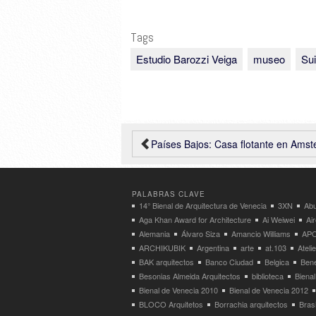
Tags
Estudio Barozzi Veiga
museo
Su
Países Bajos: Casa flotante en Amsterdam – i29 arch
PALABRAS CLAVE
14° Bienal de Arquitectura de Venecia
3XN
Abu
Aga Khan Award for Architecture
Ai Weiwei
Ai
Alemania
Álvaro Siza
Amancio Williams
APO
ARCHIKUBIK
Argentina
arte
at.103
Atel
BAK arquitectos
Banco Ciudad
Belgica
Bene
Besonias Almeida Arquitectos
biblioteca
Bienal
Bienal de Venecia 2010
Bienal de Venecia 2012
BLOCO Arquitetos
Borrachia arquitectos
Brasi