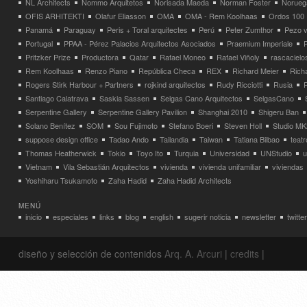
NL Architects
Nommo Arquitetos
Norisada Maeda
Norman Foster
Norueg
OFIS ARHITEKTI
Olafur Eliasson
OMA
OMA - Rem Koolhaas
Ordos 100
Panamá
Paraguay
Peris + Toral arquitectes
Perú
Peter Zumthor
Pezo v
Portugal
PPAA - Pérez Palacios Arquitectos Asociados
Praemium Imperiale
Pritzker Prize
Productora
Qatar
Rafael Moneo
Rafael Viñoly
rascacielo
Rem Koolhaas
Renzo Piano
República Checa
REX
Richard Meier
Rich
Rogers Stirk Harbour + Partners
rojkind arquitectos
Rudy Ricciotti
Rusia
Santiago Calatrava
Saskia Sassen
Selgas Cano Arquitectos
SelgasCano
Serpentine Gallery
Serpentine Gallery Pavilion
Shanghai 2010
Shigeru Ban
Solano Benítez
SOM
Sou Fujimoto
Stefano Boeri
Steven Holl
Studio MK
suppose design office
Tadao Ando
Tailandia
Taiwan
Tatiana Bilbao
teatr
Thomas Heatherwick
Tokio
Toyo Ito
Turquia
Universidad
UNStudio
u
Vietnam
Vila Sebastián Arquitectos
vivienda
vivienda unifamiliar
viviendas
Yoshiharu Tsukamoto
Zaha Hadid
Zaha Hadid Architects
MENÚ
inicio
especiales
links
blog
english
sugerir noticia
newsletter
twitter
diseño y selección de contenidos
Arq. A. Arcuri
|
credits
|