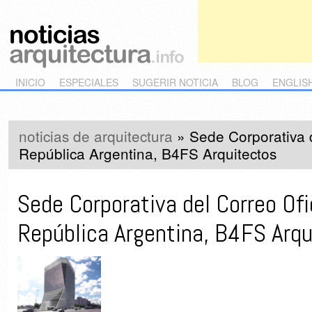
Main menu
Skip to primary content
Skip to secondary content
INICIO
ESPECIALES
SUGERIR NOTICIA
BLOG
ENGLIS
noticias de arquitectura
»
Sede Corporativa d
República Argentina, B4FS Arquitectos
Sede Corporativa del Correo Ofic
República Argentina, B4FS Arqu