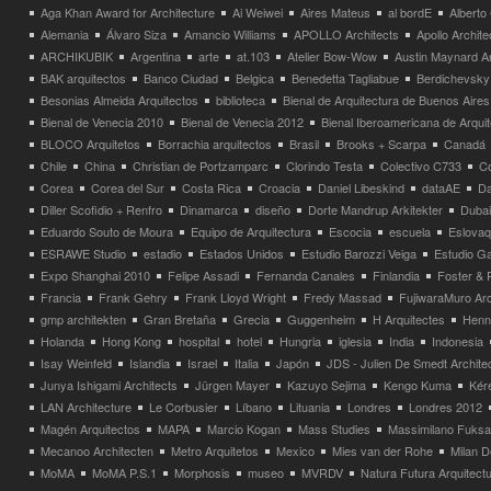
Aga Khan Award for Architecture
Ai Weiwei
Aires Mateus
al bordE
Albert
Alemania
Álvaro Siza
Amancio Williams
APOLLO Architects
Apollo Archit
ARCHIKUBIK
Argentina
arte
at.103
Atelier Bow-Wow
Austin Maynard Ar
BAK arquitectos
Banco Ciudad
Belgica
Benedetta Tagliabue
Berdichevsky
Besonias Almeida Arquitectos
biblioteca
Bienal de Arquitectura de Buenos Aires
Bienal de Venecia 2010
Bienal de Venecia 2012
Bienal Iberoamericana de Arqui
BLOCO Arquitetos
Borrachia arquitectos
Brasil
Brooks + Scarpa
Canadá
Chile
China
Christian de Portzamparc
Clorindo Testa
Colectivo C733
C
Corea
Corea del Sur
Costa Rica
Croacia
Daniel Libeskind
dataAE
Da
Diller Scofidio + Renfro
Dinamarca
diseño
Dorte Mandrup Arkitekter
Dubai
Eduardo Souto de Moura
Equipo de Arquitectura
Escocia
escuela
Eslovaq
ESRAWE Studio
estadio
Estados Unidos
Estudio Barozzi Veiga
Estudio Ga
Expo Shanghai 2010
Felipe Assadi
Fernanda Canales
Finlandia
Foster & 
Francia
Frank Gehry
Frank Lloyd Wright
Fredy Massad
FujiwaraMuro Arc
gmp architekten
Gran Bretaña
Grecia
Guggenheim
H Arquitectes
Henni
Holanda
Hong Kong
hospital
hotel
Hungria
iglesia
India
Indonesia
Isay Weinfeld
Islandia
Israel
Italia
Japón
JDS - Julien De Smedt Archite
Junya Ishigami Architects
Jürgen Mayer
Kazuyo Sejima
Kengo Kuma
Kéré
LAN Architecture
Le Corbusier
Líbano
Lituania
Londres
Londres 2012
Magén Arquitectos
MAPA
Marcio Kogan
Mass Studies
Massimilano Fuks
Mecanoo Architecten
Metro Arquitetos
Mexico
Mies van der Rohe
Milan 
MoMA
MoMA P.S.1
Morphosis
museo
MVRDV
Natura Futura Arquitect