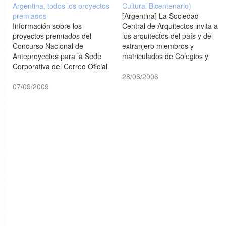
Argentina, todos los proyectos
Cultural Bicentenario)
premiados
[Argentina] La Sociedad
Información sobre los
Central de Arquitectos invita a
proyectos premiados del
los arquitectos del país y del
Concurso Nacional de
extranjero miembros y
Anteproyectos para la Sede
matriculados de Colegios y
Corporativa del Correo Oficial
Asociaciones profesionales de
de la República Argentina
la arquitectura y el urbanismo
28/06/2006
[arqa.com]
07/09/2009
de todo el mundo a participar
del Concurso Internacional de
Anteproyecto y de Adecuación
Urbana para la futura sede del
Centro…