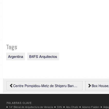
Tags
Argentina
B4FS Arquitectos
Centre Pompidou-Metz de Shigeru Ban….. imágenes de las obras
Box House, S
PALABRAS CLAVE
14° Bienal de Arquitectura de Venecia
3XN
Abu Dhabi
Adamo-Faiden
Adja