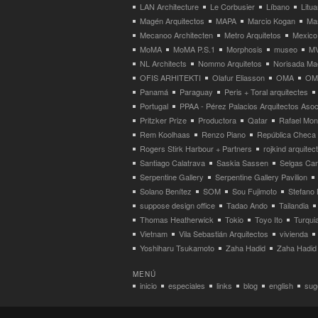
LAN Architecture
Le Corbusier
Líbano
Litua
Magén Arquitectos
MAPA
Marcio Kogan
Ma
Mecanoo Architecten
Metro Arquitetos
Mexico
MoMA
MoMA P.S.1
Morphosis
museo
M
NL Architects
Nommo Arquitetos
Norisada Ma
OFIS ARHITEKTI
Olafur Eliasson
OMA
OMA
Panamá
Paraguay
Peris + Toral arquitectes
Portugal
PPAA - Pérez Palacios Arquitectos Aso
Pritzker Prize
Productora
Qatar
Rafael Mo
Rem Koolhaas
Renzo Piano
República Checa
Rogers Stirk Harbour + Partners
rojkind arquitec
Santiago Calatrava
Saskia Sassen
Selgas Can
Serpentine Gallery
Serpentine Gallery Pavilion
Solano Benítez
SOM
Sou Fujimoto
Stefano 
suppose design office
Tadao Ando
Tailandia
Thomas Heatherwick
Tokio
Toyo Ito
Turqui
Vietnam
Vila Sebastián Arquitectos
vivienda
Yoshiharu Tsukamoto
Zaha Hadid
Zaha Hadid 
MENÚ
inicio
especiales
links
blog
english
suge