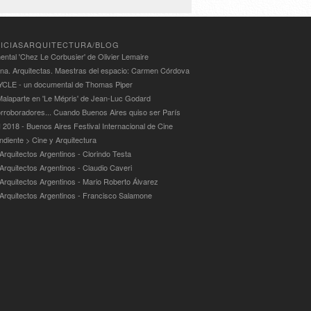
ICIASARQUITECTURA/BLOG
ntal 'Chez Le Corbusier' de Olivier Lemaire
ina. Arquitectas. Maestras del espacio: Carmen Córdova
LE - un documental de Thomas Piper
alaparte en 'Le Mépris' de Jean-Luc Godard
rroboradores... Cuando Buenos Aires quiso ser París
 2018 - Buenos Aires Festival Internacional de Cine
ndiente > Cine y Arquitectura
Arquitectos Argentinos - Clorindo Testa
 Arquitectos Argentinos - Claudio Caveri
 Arquitectos Argentinos - Mario Roberto Álvarez
 Arquitectos Argentinos - Francisco Salamone