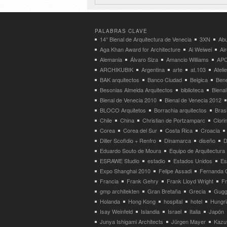
PALABRAS CLAVE
14° Bienal de Arquitectura de Venecia
3XN
Abu
Aga Khan Award for Architecture
Ai Weiwei
Ai
Alemania
Álvaro Siza
Amancio Williams
APO
ARCHIKUBIK
Argentina
arte
at.103
Atel
BAK arquitectos
Banco Ciudad
Belgica
Bene
Besonias Almeida Arquitectos
biblioteca
Bienal
Bienal de Venecia 2010
Bienal de Venecia 2012
BLOCO Arquitetos
Borrachia arquitectos
Brasi
Chile
China
Christian de Portzamparc
Clori
Corea
Corea del Sur
Costa Rica
Croacia
Diller Scofidio + Renfro
Dinamarca
diseño
D
Eduardo Souto de Moura
Equipo de Arquitectura
ESRAWE Studio
estadio
Estados Unidos
Es
Expo Shanghai 2010
Felipe Assadi
Fernanda 
Francia
Frank Gehry
Frank Lloyd Wright
F
gmp architekten
Gran Bretaña
Grecia
Gugg
Holanda
Hong Kong
hospital
hotel
Hungri
Isay Weinfeld
Islandia
Israel
Italia
Japón
Junya Ishigami Architects
Jürgen Mayer
Kazu