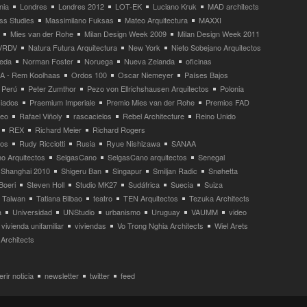
nia
Londres
Londres 2012
LOT-EK
Luciano Kruk
MAD architects
ss Studies
Massimilano Fuksas
Mateo Arquitectura
MAXXI
Mies van der Rohe
Milan Design Week 2009
Milan Design Week 2011
VRDV
Natura Futura Arquitectura
New York
Nieto Sobejano Arquitectos
eda
Norman Foster
Noruega
Nueva Zelanda
oficinas
 - Rem Koolhaas
Ordos 100
Oscar Niemeyer
Países Bajos
Perú
Peter Zumthor
Pezo von Ellrichshausen Arquitectos
Polonia
ciados
Praemium Imperiale
Premio Mies van der Rohe
Premios FAD
neo
Rafael Viñoly
rascacielos
Rebel Architecture
Reino Unido
REX
Richard Meier
Richard Rogers
tos
Rudy Ricciotti
Rusia
Ryue Nishizawa
SANAA
o Arquitectos
SelgasCano
SelgasCano arquitectos
Senegal
Shanghai 2010
Shigeru Ban
Singapur
Smiljan Radic
Snøhetta
Boeri
Steven Holl
Studio MK27
Sudáfrica
Suecia
Suiza
Taiwan
Tatiana Bilbao
teatro
TEN Arquitectos
Tezuka Architects
a
Universidad
UNStudio
urbanismo
Uruguay
VAUMM
video
vivienda unifamiliar
viviendas
Vo Trong Nghia Architects
Wiel Arets
Architects
rir noticia
newsletter
twitter
feed