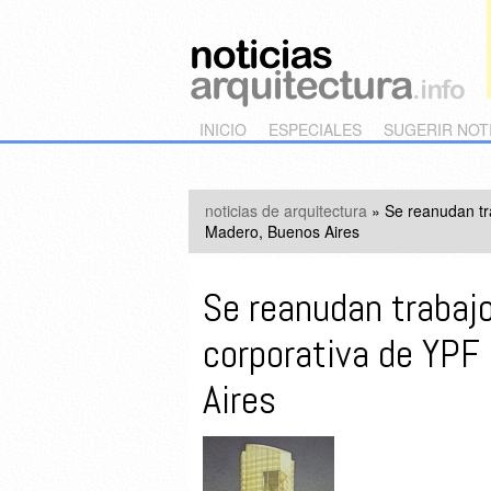
Main menu
Skip to primary content
Skip to secondary content
INICIO
ESPECIALES
SUGERIR NOT
noticias de arquitectura
»
Se reanudan tr
Madero, Buenos Aires
Se reanudan trabaj
corporativa de YPF
Aires