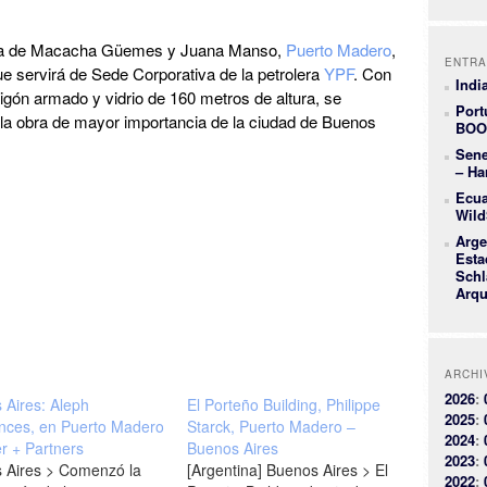
uina de Macacha Güemes y Juana Manso,
Puerto Madero
,
ENTRA
que servirá de Sede Corporativa de la petrolera
YPF
. Con
Indi
migón armado y vidrio de 160 metros de altura, se
Port
 la obra de mayor importancia de la ciudad de Buenos
BOO
Sene
– Ha
Ecua
Wild
Arge
Esta
Schl
Arqu
ARCHI
2026
:
 Aires: Aleph
El Porteño Building, Philippe
2025
:
nces, en Puerto Madero
Starck, Puerto Madero –
2024
:
r + Partners
Buenos Aires
2023
:
 Aires > Comenzó la
[Argentina] Buenos Aires > El
2022
: