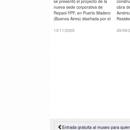
se presentó el proyecto de la
constru
nueva sede corporativa de
obra d
Repsol-YPF, en Puerto Madero
Améric
(Buenos Aires) diseñada por el
Reside
arquitecto argentino César
empren
Pelli. Se prevé su inauguración
13/11/2005
Group e
20/09/
en el 2008.Imágenes >>>
de Pue
comple
más car
prevé s
2010
Entrada gratuita al museo para quien se quite l