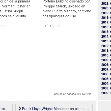
cción de la primera
Porteño Building diseñado por
2021
:
e Norman Foster en
Philippe Starck, ubicado en
2020
:
a Latina. Aleph
pleno Puerto Madero, contiene
2019
:
nces es el quinto
dos tipologías de uso
2018
:
diniento del Faena
diferente: un hotel y
2017
:
n el Faena Art District
2008
departamentos, con servicios
04/01/2005
2016
:
rto Madero. Será el
comunes para huéspedes y
2015
:
jo de departamentos
residentes. La solución
2014
:
o de la Argentina y se
funcional se logró a través de
2013
:
u finalización en
un diseño interior que combina
2012
:
…
elementos diversos, según
2011
:
2010
:
el…
2009
:
2008
:
2007
:
2006
:
2005
:
2004
:
2003
:
2002
:
posted on
sábado 30 julio 2005
a ropa
Frank Lloyd Wright: Mantener en pie muchos de sus edificios cuesta una fortuna