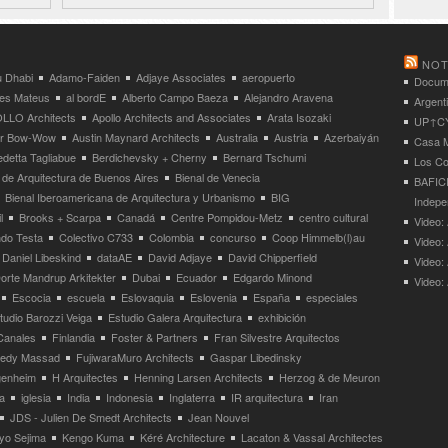
NOT
 Dhabi
Adamo-Faiden
Adjaye Associates
aeropuerto
Docume
res Mateus
al bordE
Alberto Campo Baeza
Alejandro Aravena
Argent
LLO Architects
Apollo Architects and Associates
Arata Isozaki
UP↑CYC
ier Bow-Wow
Austin Maynard Architects
Australia
Austria
Azerbaiyán
Casa M
detta Tagliabue
Berdichevsky + Cherny
Bernard Tschumi
Los Co
 de Arquitectura de Buenos Aires
Bienal de Venecia
BAFICI
Bienal Iberoamericana de Arquitectura y Urbanismo
BIG
Indepe
l
Brooks + Scarpa
Canadá
Centre Pompidou-Metz
centro cultural
Video: 
ndo Testa
Colectivo C733
Colombia
concurso
Coop Himmelb(l)au
Video:
Daniel Libeskind
dataAE
David Adjaye
David Chipperfield
Video:
orte Mandrup Arkitekter
Dubai
Ecuador
Edgardo Minond
Video:
Escocia
escuela
Eslovaquia
Eslovenia
España
especiales
tudio Barozzi Veiga
Estudio Galera Arquitectura
exhibición
Canales
Finlandia
Foster & Partners
Fran Silvestre Arquitectos
redy Massad
FujiwaraMuro Architects
Gaspar Libedinsky
enheim
H Arquitectes
Henning Larsen Architects
Herzog & de Meuron
a
iglesia
India
Indonesia
Inglaterra
IR arquitectura
Iran
JDS - Julien De Smedt Architects
Jean Nouvel
yo Sejima
Kengo Kuma
Kéré Architecture
Lacaton & Vassal Architectes