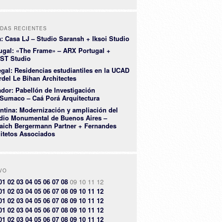
DAS RECIENTES
a: Casa LJ – Studio Saransh + Iksoi Studio
ugal: «The Frame» – ARX Portugal +
ST Studio
gal: Residencias estudiantiles en la UCAD
rdel Le Bihan Architectes
dor: Pabellón de Investigación
Sumaco – Caá Porá Arquitectura
ntina: Modernización y ampliación del
dio Monumental de Buenos Aires –
aich Bergermann Partner + Fernandes
itetos Associados
VO
01
02
03
04
05
06
07
08
09
10
11
12
01
02
03
04
05
06
07
08
09
10
11
12
01
02
03
04
05
06
07
08
09
10
11
12
01
02
03
04
05
06
07
08
09
10
11
12
01
02
03
04
05
06
07
08
09
10
11
12