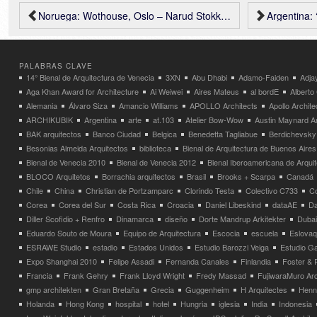
Noruega: Wothouse, Oslo – Narud Stokke Wiig (NSW)
Argentina: ‘Carrouse
PALABRAS CLAVE
14° Bienal de Arquitectura de Venecia
3XN
Abu Dhabi
Adamo-Faiden
Adja
Aga Khan Award for Architecture
Ai Weiwei
Aires Mateus
al bordE
Albert
Alemania
Álvaro Siza
Amancio Williams
APOLLO Architects
Apollo Archit
ARCHIKUBIK
Argentina
arte
at.103
Atelier Bow-Wow
Austin Maynard Ar
BAK arquitectos
Banco Ciudad
Belgica
Benedetta Tagliabue
Berdichevsky
Besonias Almeida Arquitectos
biblioteca
Bienal de Arquitectura de Buenos Aires
Bienal de Venecia 2010
Bienal de Venecia 2012
Bienal Iberoamericana de Arqui
BLOCO Arquitetos
Borrachia arquitectos
Brasil
Brooks + Scarpa
Canadá
Chile
China
Christian de Portzamparc
Clorindo Testa
Colectivo C733
C
Corea
Corea del Sur
Costa Rica
Croacia
Daniel Libeskind
dataAE
Da
Diller Scofidio + Renfro
Dinamarca
diseño
Dorte Mandrup Arkitekter
Dubai
Eduardo Souto de Moura
Equipo de Arquitectura
Escocia
escuela
Eslovaq
ESRAWE Studio
estadio
Estados Unidos
Estudio Barozzi Veiga
Estudio Ga
Expo Shanghai 2010
Felipe Assadi
Fernanda Canales
Finlandia
Foster & 
Francia
Frank Gehry
Frank Lloyd Wright
Fredy Massad
FujiwaraMuro Arc
gmp architekten
Gran Bretaña
Grecia
Guggenheim
H Arquitectes
Henni
Holanda
Hong Kong
hospital
hotel
Hungria
iglesia
India
Indonesia