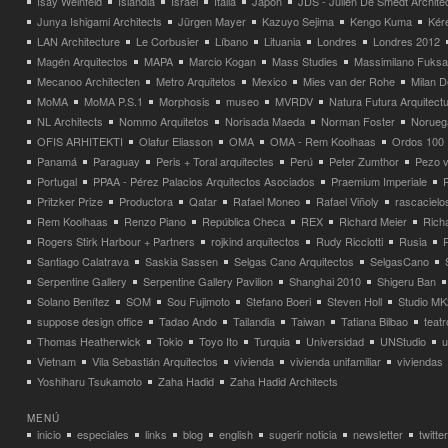
Isay Weinfeld
Islandia
Israel
Italia
Japón
JDS - Julien De Smedt Archite
Junya Ishigami Architects
Jürgen Mayer
Kazuyo Sejima
Kengo Kuma
Kéré
LAN Architecture
Le Corbusier
Líbano
Lituania
Londres
Londres 2012
Magén Arquitectos
MAPA
Marcio Kogan
Mass Studies
Massimilano Fuks
Mecanoo Architecten
Metro Arquitetos
Mexico
Mies van der Rohe
Milan 
MoMA
MoMA P.S.1
Morphosis
museo
MVRDV
Natura Futura Arquitect
NL Architects
Nommo Arquitetos
Norisada Maeda
Norman Foster
Norueg
OFIS ARHITEKTI
Olafur Eliasson
OMA
OMA - Rem Koolhaas
Ordos 100
Panamá
Paraguay
Peris + Toral arquitectes
Perú
Peter Zumthor
Pezo v
Portugal
PPAA - Pérez Palacios Arquitectos Asociados
Praemium Imperiale
Pritzker Prize
Productora
Qatar
Rafael Moneo
Rafael Viñoly
rascacielo
Rem Koolhaas
Renzo Piano
República Checa
REX
Richard Meier
Rich
Rogers Stirk Harbour + Partners
rojkind arquitectos
Rudy Ricciotti
Rusia
Santiago Calatrava
Saskia Sassen
Selgas Cano Arquitectos
SelgasCano
Serpentine Gallery
Serpentine Gallery Pavilion
Shanghai 2010
Shigeru Ban
Solano Benítez
SOM
Sou Fujimoto
Stefano Boeri
Steven Holl
Studio MK
suppose design office
Tadao Ando
Tailandia
Taiwan
Tatiana Bilbao
teatr
Thomas Heatherwick
Tokio
Toyo Ito
Turquia
Universidad
UNStudio
u
Vietnam
Vila Sebastián Arquitectos
vivienda
vivienda unifamiliar
viviendas
Yoshiharu Tsukamoto
Zaha Hadid
Zaha Hadid Architects
MENÚ
inicio
especiales
links
blog
english
sugerir noticia
newsletter
twitter