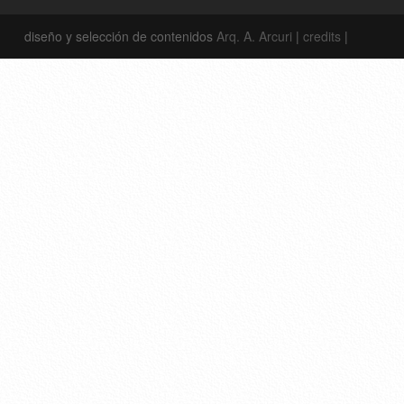
diseño y selección de contenidos
Arq. A. Arcuri
|
credits
|