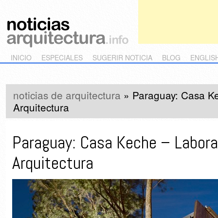
Main menu
Skip to primary content
Skip to secondary content
INICIO
ESPECIALES
SUGERIR NOTICIA
BLOG
ENGLIS
noticias de arquitectura
»
Paraguay: Casa Ke
Arquitectura
Paraguay: Casa Keche – Labora
Arquitectura