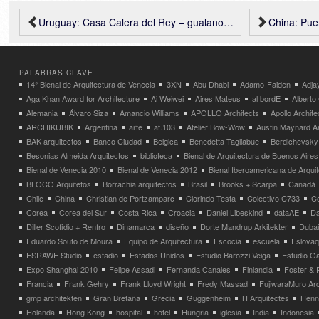
Uruguay: Casa Calera del Rey – gualano + gualano arquitectos
China: Puent
PALABRAS CLAVE
14° Bienal de Arquitectura de Venecia
3XN
Abu Dhabi
Adamo-Faiden
Adja
Aga Khan Award for Architecture
Ai Weiwei
Aires Mateus
al bordE
Albert
Alemania
Álvaro Siza
Amancio Williams
APOLLO Architects
Apollo Archit
ARCHIKUBIK
Argentina
arte
at.103
Atelier Bow-Wow
Austin Maynard Ar
BAK arquitectos
Banco Ciudad
Belgica
Benedetta Tagliabue
Berdichevsky
Besonias Almeida Arquitectos
biblioteca
Bienal de Arquitectura de Buenos Aires
Bienal de Venecia 2010
Bienal de Venecia 2012
Bienal Iberoamericana de Arqui
BLOCO Arquitetos
Borrachia arquitectos
Brasil
Brooks + Scarpa
Canadá
Chile
China
Christian de Portzamparc
Clorindo Testa
Colectivo C733
C
Corea
Corea del Sur
Costa Rica
Croacia
Daniel Libeskind
dataAE
Da
Diller Scofidio + Renfro
Dinamarca
diseño
Dorte Mandrup Arkitekter
Dubai
Eduardo Souto de Moura
Equipo de Arquitectura
Escocia
escuela
Eslovaq
ESRAWE Studio
estadio
Estados Unidos
Estudio Barozzi Veiga
Estudio Ga
Expo Shanghai 2010
Felipe Assadi
Fernanda Canales
Finlandia
Foster & 
Francia
Frank Gehry
Frank Lloyd Wright
Fredy Massad
FujiwaraMuro Arc
gmp architekten
Gran Bretaña
Grecia
Guggenheim
H Arquitectes
Henni
Holanda
Hong Kong
hospital
hotel
Hungria
iglesia
India
Indonesia