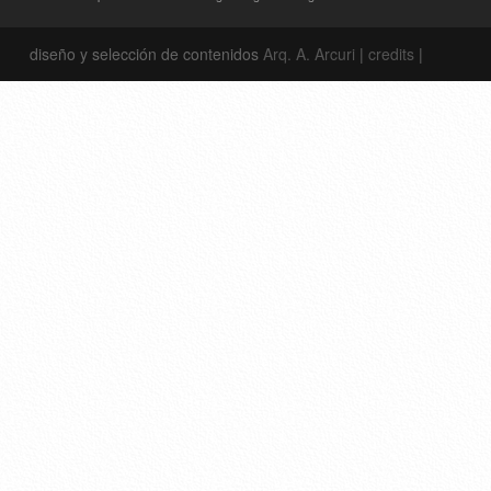
diseño y selección de contenidos
Arq. A. Arcuri
|
credits
|