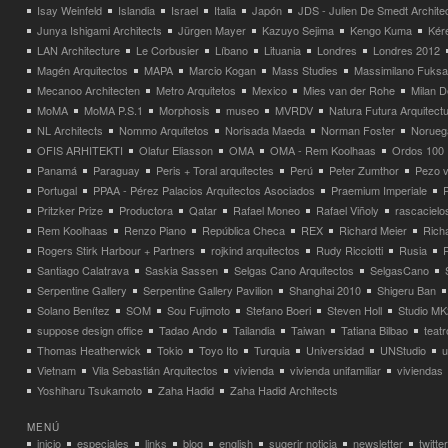
Isay Weinfeld
Islandia
Israel
Italia
Japón
JDS - Julien De Smedt Archite
Junya Ishigami Architects
Jürgen Mayer
Kazuyo Sejima
Kengo Kuma
Kéré
LAN Architecture
Le Corbusier
Líbano
Lituania
Londres
Londres 2012
Magén Arquitectos
MAPA
Marcio Kogan
Mass Studies
Massimilano Fuks
Mecanoo Architecten
Metro Arquitetos
Mexico
Mies van der Rohe
Milan 
MoMA
MoMA P.S.1
Morphosis
museo
MVRDV
Natura Futura Arquitect
NL Architects
Nommo Arquitetos
Norisada Maeda
Norman Foster
Norueg
OFIS ARHITEKTI
Olafur Eliasson
OMA
OMA - Rem Koolhaas
Ordos 100
Panamá
Paraguay
Peris + Toral arquitectes
Perú
Peter Zumthor
Pezo v
Portugal
PPAA - Pérez Palacios Arquitectos Asociados
Praemium Imperiale
Pritzker Prize
Productora
Qatar
Rafael Moneo
Rafael Viñoly
rascacielo
Rem Koolhaas
Renzo Piano
República Checa
REX
Richard Meier
Rich
Rogers Stirk Harbour + Partners
rojkind arquitectos
Rudy Ricciotti
Rusia
Santiago Calatrava
Saskia Sassen
Selgas Cano Arquitectos
SelgasCano
Serpentine Gallery
Serpentine Gallery Pavilion
Shanghai 2010
Shigeru Ban
Solano Benítez
SOM
Sou Fujimoto
Stefano Boeri
Steven Holl
Studio MK
suppose design office
Tadao Ando
Tailandia
Taiwan
Tatiana Bilbao
teatr
Thomas Heatherwick
Tokio
Toyo Ito
Turquia
Universidad
UNStudio
u
Vietnam
Vila Sebastián Arquitectos
vivienda
vivienda unifamiliar
viviendas
Yoshiharu Tsukamoto
Zaha Hadid
Zaha Hadid Architects
MENÚ
inicio
especiales
links
blog
english
sugerir noticia
newsletter
twitter