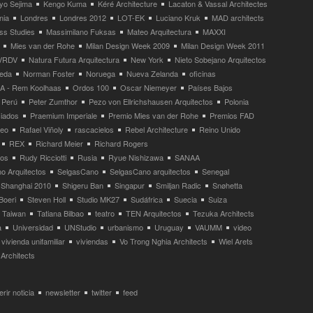
yo Sejima
Kengo Kuma
Kéré Architecture
Lacaton & Vassal Architectes
nia
Londres
Londres 2012
LOT-EK
Luciano Kruk
MAD architects
ss Studies
Massimilano Fuksas
Mateo Arquitectura
MAXXI
Mies van der Rohe
Milan Design Week 2009
Milan Design Week 2011
VRDV
Natura Futura Arquitectura
New York
Nieto Sobejano Arquitectos
eda
Norman Foster
Noruega
Nueva Zelanda
oficinas
 - Rem Koolhaas
Ordos 100
Oscar Niemeyer
Países Bajos
Perú
Peter Zumthor
Pezo von Ellrichshausen Arquitectos
Polonia
ciados
Praemium Imperiale
Premio Mies van der Rohe
Premios FAD
neo
Rafael Viñoly
rascacielos
Rebel Architecture
Reino Unido
REX
Richard Meier
Richard Rogers
tos
Rudy Ricciotti
Rusia
Ryue Nishizawa
SANAA
o Arquitectos
SelgasCano
SelgasCano arquitectos
Senegal
Shanghai 2010
Shigeru Ban
Singapur
Smiljan Radic
Snøhetta
Boeri
Steven Holl
Studio MK27
Sudáfrica
Suecia
Suiza
Taiwan
Tatiana Bilbao
teatro
TEN Arquitectos
Tezuka Architects
a
Universidad
UNStudio
urbanismo
Uruguay
VAUMM
video
vivienda unifamiliar
viviendas
Vo Trong Nghia Architects
Wiel Arets
Architects
rir noticia
newsletter
twitter
feed