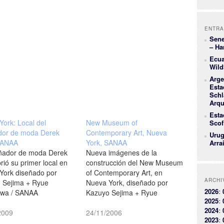
ENTRA
Sene
– Ha
Ecua
Wild
Arge
Esta
Schl
Arqu
Esta
York: Local del
New Museum of
Scof
dor de moda Derek
Contemporary Art, Nueva
Urug
SANAA
York, SANAA
Arra
eñador de moda Derek
Nueva imágenes de la
ió su primer local en
construcción del New Museum
York diseñado por
of Contemporary Art, en
ARCHI
 Sejima + Ryue
Nueva York, diseñado por
2026
:
awa / SANAA
Kazuyo Sejima + Ryue
2025
:
nboom]
Nishizawa / SANAA > Flickr
2024
:
2009
24/11/2006
2023
: