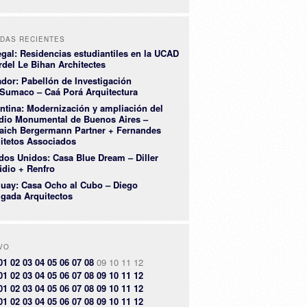
DAS RECIENTES
gal: Residencias estudiantiles en la UCAD
rdel Le Bihan Architectes
dor: Pabellón de Investigación
Sumaco – Caá Porá Arquitectura
ntina: Modernización y ampliación del
dio Monumental de Buenos Aires –
aich Bergermann Partner + Fernandes
itetos Associados
dos Unidos: Casa Blue Dream – Diller
idio + Renfro
uay: Casa Ocho al Cubo – Diego
igada Arquitectos
VO
01
02
03
04
05
06
07
08
09
10
11
12
01
02
03
04
05
06
07
08
09
10
11
12
01
02
03
04
05
06
07
08
09
10
11
12
01
02
03
04
05
06
07
08
09
10
11
12