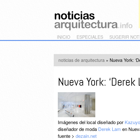
Main menu
Skip to primary content
Skip to secondary content
INICIO
ESPECIALES
SUGERIR NOT
noticias de arquitectura
»
Nueva York: ‘D
Nueva York: ‘Derek
Imágenes del local diseñado por
Kazuyo
diseñador de moda
Derek Lam
en Nueva
fuente >
dezain.net