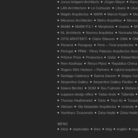
Junya Ishigami Architects
Jürgen Mayer
Kazu
LAN Architecture
Le Corbusier
Líbano
Litua
Magén Arquitectos
MAPA
Marcio Kogan
Ma
Mecanoo Architecten
Metro Arquitetos
Mexico
MoMA
MoMA P.S.1
Morphosis
museo
M
NL Architects
Nommo Arquitetos
Norisada Ma
OFIS ARHITEKTI
Olafur Eliasson
OMA
OMA
Panamá
Paraguay
Peris + Toral arquitectes
Portugal
PPAA - Pérez Palacios Arquitectos Aso
Pritzker Prize
Productora
Qatar
Rafael Mo
Rem Koolhaas
Renzo Piano
República Checa
Rogers Stirk Harbour + Partners
rojkind arquitec
Santiago Calatrava
Saskia Sassen
Selgas Can
Serpentine Gallery
Serpentine Gallery Pavilion
Solano Benítez
SOM
Sou Fujimoto
Stefano 
suppose design office
Tadao Ando
Tailandia
Thomas Heatherwick
Tokio
Toyo Ito
Turqui
Vietnam
Vila Sebastián Arquitectos
vivienda
Yoshiharu Tsukamoto
Zaha Hadid
Zaha Hadid 
MENÚ
inicio
especiales
links
blog
english
suge