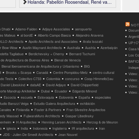
Holanda: Pabellón Roosendaal, René van Zuuk Architekten
NOT
 Dhabi
Adamo-Faiden
Adjaye Associates
aeropuerto
Docume
res Mateus
al bordE
Alberto Campo Baeza
Alejandro Aravena
Argent
LLO Architects
Apollo Architects and Associates
Arata Isozaki
UP↑CYC
ier Bow-Wow
Austin Maynard Architects
Australia
Austria
Azerbaiyán
Casa M
detta Tagliabue
Berdichevsky + Cherny
Bernard Tschumi
Los Co
 de Arquitectura de Buenos Aires
Bienal de Venecia
BAFICI
Bienal Iberoamericana de Arquitectura y Urbanismo
BIG
Indepe
l
Brooks + Scarpa
Canadá
Centre Pompidou-Metz
centro cultural
Video: 
ndo Testa
Colectivo C733
Colombia
concurso
Coop Himmelb(l)au
Video:
Daniel Libeskind
dataAE
David Adjaye
David Chipperfield
Video:
orte Mandrup Arkitekter
Dubai
Ecuador
Edgardo Minond
Video:
Escocia
escuela
Eslovaquia
Eslovenia
España
especiales
tudio Barozzi Veiga
Estudio Galera Arquitectura
exhibición
Canales
Finlandia
Foster & Partners
Fran Silvestre Arquitectos
redy Massad
FujiwaraMuro Architects
Gaspar Libedinsky
enheim
H Arquitectes
Henning Larsen Architects
Herzog & de Meuron
a
iglesia
India
Indonesia
Inglaterra
IR arquitectura
Iran
JDS - Julien De Smedt Architects
Jean Nouvel