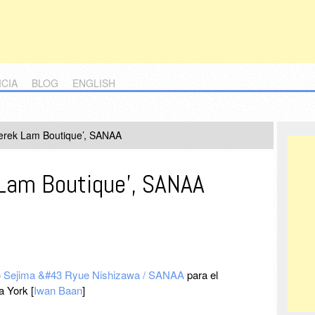
ICIA
BLOG
ENGLISH
erek Lam Boutique’, SANAA
 Lam Boutique’, SANAA
 Sejima &#43 Ryue Nishizawa / SANAA
para el
 York [
Iwan Baan
]