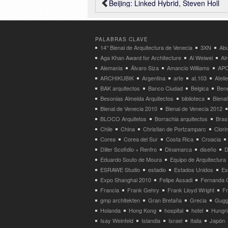
Beijing: Linked Hybrid, Steven Holl
PALABRAS CLAVE
14° Bienal de Arquitectura de Venecia
3XN
Abu
Aga Khan Award for Architecture
Ai Weiwei
Ai
Alemania
Álvaro Siza
Amancio Williams
APO
ARCHIKUBIK
Argentina
arte
at.103
Atel
BAK arquitectos
Banco Ciudad
Belgica
Bene
Besonias Almeida Arquitectos
biblioteca
Bienal
Bienal de Venecia 2010
Bienal de Venecia 2012
BLOCO Arquitetos
Borrachia arquitectos
Brasi
Chile
China
Christian de Portzamparc
Clori
Corea
Corea del Sur
Costa Rica
Croacia
Diller Scofidio + Renfro
Dinamarca
diseño
D
Eduardo Souto de Moura
Equipo de Arquitectura
ESRAWE Studio
estadio
Estados Unidos
Es
Expo Shanghai 2010
Felipe Assadi
Fernanda 
Francia
Frank Gehry
Frank Lloyd Wright
F
gmp architekten
Gran Bretaña
Grecia
Gugg
Holanda
Hong Kong
hospital
hotel
Hungri
Isay Weinfeld
Islandia
Israel
Italia
Japón