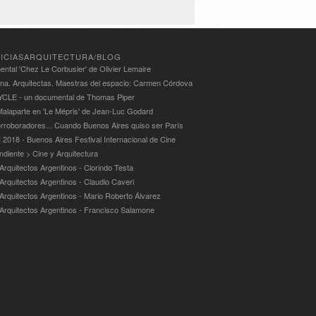
ICIASARQUITECTURA/BLOG
ntal 'Chez Le Corbusier' de Olivier Lemaire
ina. Arquitectas. Maestras del espacio: Carmen Córdova
LE - un documental de Thomas Piper
alaparte en 'Le Mépris' de Jean-Luc Godard
rroboradores... Cuando Buenos Aires quiso ser París
 2018 - Buenos Aires Festival Internacional de Cine
ndiente > Cine y Arquitectura
Arquitectos Argentinos - Clorindo Testa
 Arquitectos Argentinos - Claudio Caveri
 Arquitectos Argentinos - Mario Roberto Álvarez
 Arquitectos Argentinos - Francisco Salamone