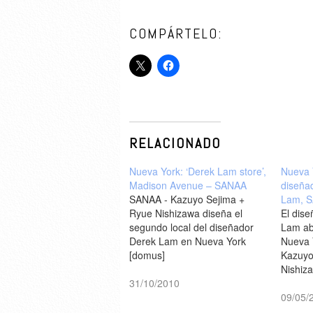
COMPÁRTELO:
RELACIONADO
Nueva York: ‘Derek Lam store’,
Nueva 
Madison Avenue – SANAA
diseña
SANAA - Kazuyo Sejima +
Lam, 
Ryue Nishizawa diseña el
El dis
segundo local del diseñador
Lam abr
Derek Lam en Nueva York
Nueva 
[domus]
Kazuyo
Nishiz
31/10/2010
[desig
09/05/