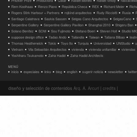
Pritzker Prize
Productora
Qatar
Rafael Moneo
Rafael Viñoly
rascacielo
Rem Koolhaas
Renzo Piano
República Checa
REX
Richard Meier
Rich
Rogers Stirk Harbour + Partners
rojkind arquitectos
Rudy Ricciotti
Rusia
Santiago Calatrava
Saskia Sassen
Selgas Cano Arquitectos
SelgasCano
Serpentine Gallery
Serpentine Gallery Pavilion
Shanghai 2010
Shigeru Ban
Solano Benítez
SOM
Sou Fujimoto
Stefano Boeri
Steven Holl
Studio MK
suppose design office
Tadao Ando
Tailandia
Taiwan
Tatiana Bilbao
teatr
Thomas Heatherwick
Tokio
Toyo Ito
Turquia
Universidad
UNStudio
u
Vietnam
Vila Sebastián Arquitectos
vivienda
vivienda unifamiliar
viviendas
Yoshiharu Tsukamoto
Zaha Hadid
Zaha Hadid Architects
MENÚ
inicio
especiales
links
blog
english
sugerir noticia
newsletter
twitter
diseño y selección de contenidos
Arq. A. Arcuri
|
credits
|