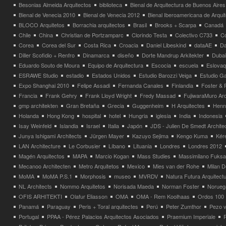
Besonias Almeida Arquitectos
biblioteca
Bienal de Arquitectura de Buenos Aires
Bienal de Venecia 2010
Bienal de Venecia 2012
Bienal Iberoamericana de Arqui
BLOCO Arquitetos
Borrachia arquitectos
Brasil
Brooks + Scarpa
Canadá
Chile
China
Christian de Portzamparc
Clorindo Testa
Colectivo C733
C
Corea
Corea del Sur
Costa Rica
Croacia
Daniel Libeskind
dataAE
Da
Diller Scofidio + Renfro
Dinamarca
diseño
Dorte Mandrup Arkitekter
Dubai
Eduardo Souto de Moura
Equipo de Arquitectura
Escocia
escuela
Eslovaq
ESRAWE Studio
estadio
Estados Unidos
Estudio Barozzi Veiga
Estudio Ga
Expo Shanghai 2010
Felipe Assadi
Fernanda Canales
Finlandia
Foster & 
Francia
Frank Gehry
Frank Lloyd Wright
Fredy Massad
FujiwaraMuro Arc
gmp architekten
Gran Bretaña
Grecia
Guggenheim
H Arquitectes
Henni
Holanda
Hong Kong
hospital
hotel
Hungria
iglesia
India
Indonesia
Isay Weinfeld
Islandia
Israel
Italia
Japón
JDS - Julien De Smedt Archite
Junya Ishigami Architects
Jürgen Mayer
Kazuyo Sejima
Kengo Kuma
Kéré
LAN Architecture
Le Corbusier
Líbano
Lituania
Londres
Londres 2012
Magén Arquitectos
MAPA
Marcio Kogan
Mass Studies
Massimilano Fuks
Mecanoo Architecten
Metro Arquitetos
Mexico
Mies van der Rohe
Milan 
MoMA
MoMA P.S.1
Morphosis
museo
MVRDV
Natura Futura Arquitect
NL Architects
Nommo Arquitetos
Norisada Maeda
Norman Foster
Norueg
OFIS ARHITEKTI
Olafur Eliasson
OMA
OMA - Rem Koolhaas
Ordos 100
Panamá
Paraguay
Peris + Toral arquitectes
Perú
Peter Zumthor
Pezo v
Portugal
PPAA - Pérez Palacios Arquitectos Asociados
Praemium Imperiale