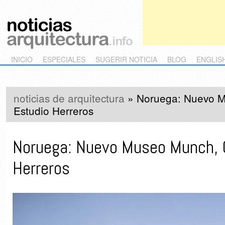
Main menu
Skip to primary content
Skip to secondary content
INICIO
ESPECIALES
SUGERIR NOTICIA
BLOG
ENGLIS
noticias de arquitectura
»
Noruega: Nuevo M
Estudio Herreros
Noruega: Nuevo Museo Munch, 
Herreros