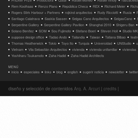
Pritzker Prize
Productora
Qatar
Rafael Moneo
Rafael Viñoly
rascacielo
Rem Koolhaas
Renzo Piano
República Checa
REX
Richard Meier
Rich
Rogers Stirk Harbour + Partners
rojkind arquitectos
Rudy Ricciotti
Rusia
Santiago Calatrava
Saskia Sassen
Selgas Cano Arquitectos
SelgasCano
Serpentine Gallery
Serpentine Gallery Pavilion
Shanghai 2010
Shigeru Ban
Solano Benítez
SOM
Sou Fujimoto
Stefano Boeri
Steven Holl
Studio MK
suppose design office
Tadao Ando
Tailandia
Taiwan
Tatiana Bilbao
teatr
Thomas Heatherwick
Tokio
Toyo Ito
Turquia
Universidad
UNStudio
u
Vietnam
Vila Sebastián Arquitectos
vivienda
vivienda unifamiliar
viviendas
Yoshiharu Tsukamoto
Zaha Hadid
Zaha Hadid Architects
MENÚ
inicio
especiales
links
blog
english
sugerir noticia
newsletter
twitter
diseño y selección de contenidos
Arq. A. Arcuri
|
credits
|