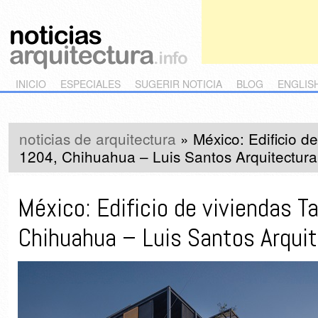
Main menu
Skip to primary content
Skip to secondary content
INICIO
ESPECIALES
SUGERIR NOTICIA
BLOG
ENGLIS
noticias de arquitectura
»
México: Edificio d
1204, Chihuahua – Luis Santos Arquitectura
México: Edificio de viviendas T
Chihuahua – Luis Santos Arqui