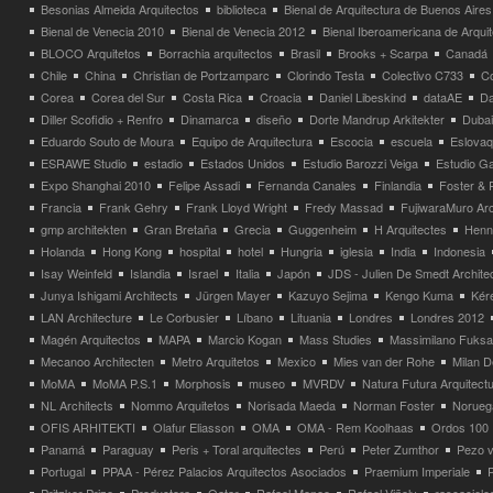
Besonias Almeida Arquitectos
biblioteca
Bienal de Arquitectura de Buenos Aires
Bienal de Venecia 2010
Bienal de Venecia 2012
Bienal Iberoamericana de Arqui
BLOCO Arquitetos
Borrachia arquitectos
Brasil
Brooks + Scarpa
Canadá
Chile
China
Christian de Portzamparc
Clorindo Testa
Colectivo C733
C
Corea
Corea del Sur
Costa Rica
Croacia
Daniel Libeskind
dataAE
Da
Diller Scofidio + Renfro
Dinamarca
diseño
Dorte Mandrup Arkitekter
Dubai
Eduardo Souto de Moura
Equipo de Arquitectura
Escocia
escuela
Eslovaq
ESRAWE Studio
estadio
Estados Unidos
Estudio Barozzi Veiga
Estudio Ga
Expo Shanghai 2010
Felipe Assadi
Fernanda Canales
Finlandia
Foster & 
Francia
Frank Gehry
Frank Lloyd Wright
Fredy Massad
FujiwaraMuro Arc
gmp architekten
Gran Bretaña
Grecia
Guggenheim
H Arquitectes
Henni
Holanda
Hong Kong
hospital
hotel
Hungria
iglesia
India
Indonesia
Isay Weinfeld
Islandia
Israel
Italia
Japón
JDS - Julien De Smedt Archite
Junya Ishigami Architects
Jürgen Mayer
Kazuyo Sejima
Kengo Kuma
Kéré
LAN Architecture
Le Corbusier
Líbano
Lituania
Londres
Londres 2012
Magén Arquitectos
MAPA
Marcio Kogan
Mass Studies
Massimilano Fuks
Mecanoo Architecten
Metro Arquitetos
Mexico
Mies van der Rohe
Milan 
MoMA
MoMA P.S.1
Morphosis
museo
MVRDV
Natura Futura Arquitect
NL Architects
Nommo Arquitetos
Norisada Maeda
Norman Foster
Norueg
OFIS ARHITEKTI
Olafur Eliasson
OMA
OMA - Rem Koolhaas
Ordos 100
Panamá
Paraguay
Peris + Toral arquitectes
Perú
Peter Zumthor
Pezo v
Portugal
PPAA - Pérez Palacios Arquitectos Asociados
Praemium Imperiale