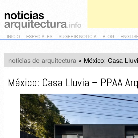
Main menu
Skip to primary content
Skip to secondary content
INICIO
ESPECIALES
SUGERIR NOTICIA
BLOG
ENGLIS
noticias de arquitectura
»
México: Casa Lluv
México: Casa Lluvia – PPAA Ar