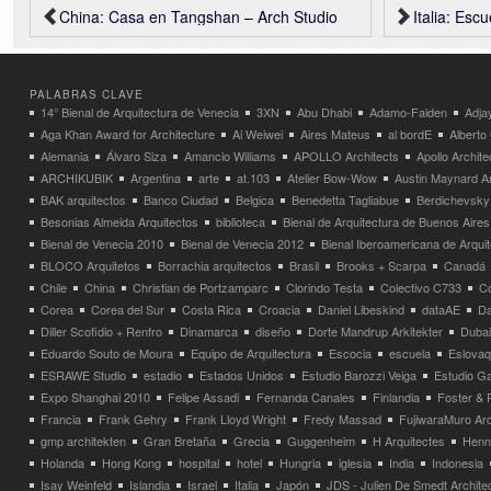
China: Casa en Tangshan – Arch Studio
Italia: Escuela primaria
PALABRAS CLAVE
14° Bienal de Arquitectura de Venecia
3XN
Abu Dhabi
Adamo-Faiden
Adja
Aga Khan Award for Architecture
Ai Weiwei
Aires Mateus
al bordE
Albert
Alemania
Álvaro Siza
Amancio Williams
APOLLO Architects
Apollo Archit
ARCHIKUBIK
Argentina
arte
at.103
Atelier Bow-Wow
Austin Maynard Ar
BAK arquitectos
Banco Ciudad
Belgica
Benedetta Tagliabue
Berdichevsky
Besonias Almeida Arquitectos
biblioteca
Bienal de Arquitectura de Buenos Aires
Bienal de Venecia 2010
Bienal de Venecia 2012
Bienal Iberoamericana de Arqui
BLOCO Arquitetos
Borrachia arquitectos
Brasil
Brooks + Scarpa
Canadá
Chile
China
Christian de Portzamparc
Clorindo Testa
Colectivo C733
C
Corea
Corea del Sur
Costa Rica
Croacia
Daniel Libeskind
dataAE
Da
Diller Scofidio + Renfro
Dinamarca
diseño
Dorte Mandrup Arkitekter
Dubai
Eduardo Souto de Moura
Equipo de Arquitectura
Escocia
escuela
Eslovaq
ESRAWE Studio
estadio
Estados Unidos
Estudio Barozzi Veiga
Estudio Ga
Expo Shanghai 2010
Felipe Assadi
Fernanda Canales
Finlandia
Foster & 
Francia
Frank Gehry
Frank Lloyd Wright
Fredy Massad
FujiwaraMuro Arc
gmp architekten
Gran Bretaña
Grecia
Guggenheim
H Arquitectes
Henni
Holanda
Hong Kong
hospital
hotel
Hungria
iglesia
India
Indonesia
Isay Weinfeld
Islandia
Israel
Italia
Japón
JDS - Julien De Smedt Archite