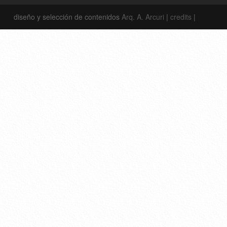
diseño y selección de contenidos
Arq. A. Arcuri
|
credits
|