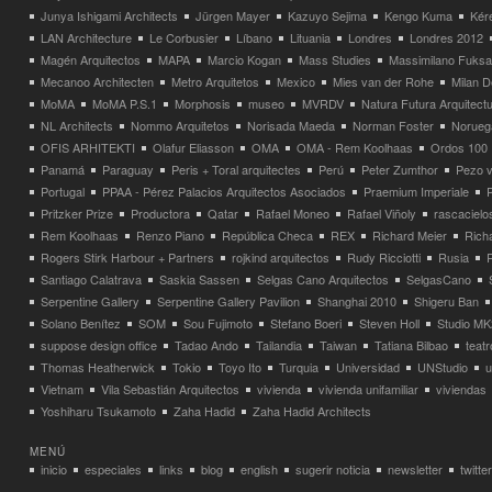
Junya Ishigami Architects
Jürgen Mayer
Kazuyo Sejima
Kengo Kuma
Kéré
LAN Architecture
Le Corbusier
Líbano
Lituania
Londres
Londres 2012
Magén Arquitectos
MAPA
Marcio Kogan
Mass Studies
Massimilano Fuks
Mecanoo Architecten
Metro Arquitetos
Mexico
Mies van der Rohe
Milan 
MoMA
MoMA P.S.1
Morphosis
museo
MVRDV
Natura Futura Arquitect
NL Architects
Nommo Arquitetos
Norisada Maeda
Norman Foster
Norueg
OFIS ARHITEKTI
Olafur Eliasson
OMA
OMA - Rem Koolhaas
Ordos 100
Panamá
Paraguay
Peris + Toral arquitectes
Perú
Peter Zumthor
Pezo v
Portugal
PPAA - Pérez Palacios Arquitectos Asociados
Praemium Imperiale
Pritzker Prize
Productora
Qatar
Rafael Moneo
Rafael Viñoly
rascacielo
Rem Koolhaas
Renzo Piano
República Checa
REX
Richard Meier
Rich
Rogers Stirk Harbour + Partners
rojkind arquitectos
Rudy Ricciotti
Rusia
Santiago Calatrava
Saskia Sassen
Selgas Cano Arquitectos
SelgasCano
Serpentine Gallery
Serpentine Gallery Pavilion
Shanghai 2010
Shigeru Ban
Solano Benítez
SOM
Sou Fujimoto
Stefano Boeri
Steven Holl
Studio MK
suppose design office
Tadao Ando
Tailandia
Taiwan
Tatiana Bilbao
teatr
Thomas Heatherwick
Tokio
Toyo Ito
Turquia
Universidad
UNStudio
u
Vietnam
Vila Sebastián Arquitectos
vivienda
vivienda unifamiliar
viviendas
Yoshiharu Tsukamoto
Zaha Hadid
Zaha Hadid Architects
MENÚ
inicio
especiales
links
blog
english
sugerir noticia
newsletter
twitter