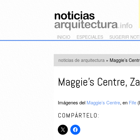
Main menu
Skip to primary content
Skip to secondary content
INICIO
ESPECIALES
SUGERIR NOT
noticias de arquitectura
»
Maggie’s Centr
Maggie’s Centre, Z
Imágenes del
Maggie’s Centre
, en
Fife
(
COMPÁRTELO: