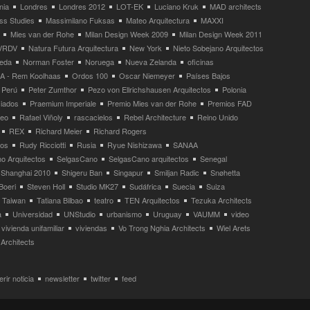
nia
Londres
Londres 2012
LOT-EK
Luciano Kruk
MAD architects
ss Studies
Massimilano Fuksas
Mateo Arquitectura
MAXXI
Mies van der Rohe
Milan Design Week 2009
Milan Design Week 2011
VRDV
Natura Futura Arquitectura
New York
Nieto Sobejano Arquitectos
eda
Norman Foster
Noruega
Nueva Zelanda
oficinas
 - Rem Koolhaas
Ordos 100
Oscar Niemeyer
Países Bajos
Perú
Peter Zumthor
Pezo von Ellrichshausen Arquitectos
Polonia
ciados
Praemium Imperiale
Premio Mies van der Rohe
Premios FAD
neo
Rafael Viñoly
rascacielos
Rebel Architecture
Reino Unido
REX
Richard Meier
Richard Rogers
tos
Rudy Ricciotti
Rusia
Ryue Nishizawa
SANAA
o Arquitectos
SelgasCano
SelgasCano arquitectos
Senegal
Shanghai 2010
Shigeru Ban
Singapur
Smiljan Radic
Snøhetta
Boeri
Steven Holl
Studio MK27
Sudáfrica
Suecia
Suiza
Taiwan
Tatiana Bilbao
teatro
TEN Arquitectos
Tezuka Architects
a
Universidad
UNStudio
urbanismo
Uruguay
VAUMM
video
vivienda unifamiliar
viviendas
Vo Trong Nghia Architects
Wiel Arets
Architects
rir noticia
newsletter
twitter
feed