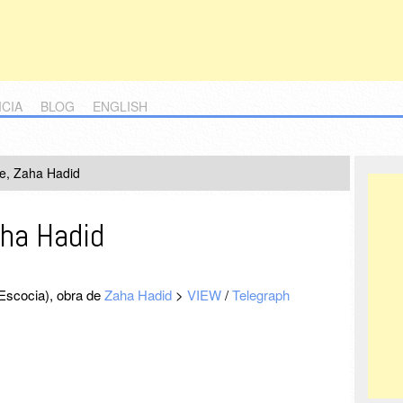
ICIA
BLOG
ENGLISH
e, Zaha Hadid
aha Hadid
Escocia), obra de
Zaha Hadid
>
VIEW
/
Telegraph