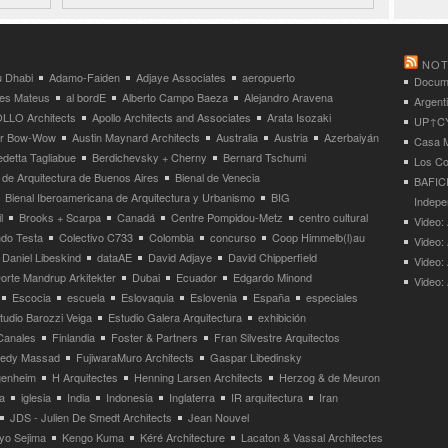
NOT
 Dhabi
Adamo-Faiden
Adjaye Associates
aeropuerto
Docume
res Mateus
al bordE
Alberto Campo Baeza
Alejandro Aravena
Argent
LLO Architects
Apollo Architects and Associates
Arata Isozaki
UP↑CYC
ier Bow-Wow
Austin Maynard Architects
Australia
Austria
Azerbaiyán
Casa M
detta Tagliabue
Berdichevsky + Cherny
Bernard Tschumi
Los Co
 de Arquitectura de Buenos Aires
Bienal de Venecia
BAFICI
Bienal Iberoamericana de Arquitectura y Urbanismo
BIG
Indepe
l
Brooks + Scarpa
Canadá
Centre Pompidou-Metz
centro cultural
Video: 
ndo Testa
Colectivo C733
Colombia
concurso
Coop Himmelb(l)au
Video:
Daniel Libeskind
dataAE
David Adjaye
David Chipperfield
Video:
orte Mandrup Arkitekter
Dubai
Ecuador
Edgardo Minond
Video:
Escocia
escuela
Eslovaquia
Eslovenia
España
especiales
tudio Barozzi Veiga
Estudio Galera Arquitectura
exhibición
Canales
Finlandia
Foster & Partners
Fran Silvestre Arquitectos
redy Massad
FujiwaraMuro Architects
Gaspar Libedinsky
enheim
H Arquitectes
Henning Larsen Architects
Herzog & de Meuron
a
iglesia
India
Indonesia
Inglaterra
IR arquitectura
Iran
JDS - Julien De Smedt Architects
Jean Nouvel
yo Sejima
Kengo Kuma
Kéré Architecture
Lacaton & Vassal Architectes