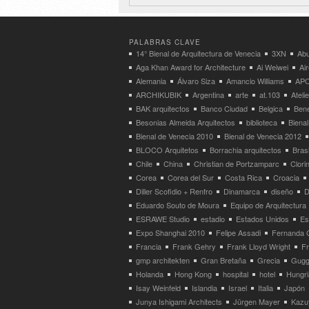
PALABRAS CLAVE
14° Bienal de Arquitectura de Venecia
3XN
Abu
Aga Khan Award for Architecture
Ai Weiwei
Ai
Alemania
Álvaro Siza
Amancio Williams
APO
ARCHIKUBIK
Argentina
arte
at.103
Atel
BAK arquitectos
Banco Ciudad
Belgica
Bene
Besonias Almeida Arquitectos
biblioteca
Bienal
Bienal de Venecia 2010
Bienal de Venecia 2012
BLOCO Arquitetos
Borrachia arquitectos
Brasi
Chile
China
Christian de Portzamparc
Clori
Corea
Corea del Sur
Costa Rica
Croacia
Diller Scofidio + Renfro
Dinamarca
diseño
D
Eduardo Souto de Moura
Equipo de Arquitectura
ESRAWE Studio
estadio
Estados Unidos
Es
Expo Shanghai 2010
Felipe Assadi
Fernanda 
Francia
Frank Gehry
Frank Lloyd Wright
F
gmp architekten
Gran Bretaña
Grecia
Gugg
Holanda
Hong Kong
hospital
hotel
Hungri
Isay Weinfeld
Islandia
Israel
Italia
Japón
Junya Ishigami Architects
Jürgen Mayer
Kazu