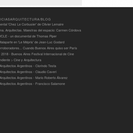
ICIASARQUITECTURA/BLOG
ntal 'Chez Le Corbusier' de Olivier Lemaire
ina. Arquitectas. Maestras del espacio: Carmen Córdova
LE - un documental de Thomas Piper
alaparte en 'Le Mépris' de Jean-Luc Godard
rroboradores... Cuando Buenos Aires quiso ser París
 2018 - Buenos Aires Festival Internacional de Cine
ndiente > Cine y Arquitectura
Arquitectos Argentinos - Clorindo Testa
 Arquitectos Argentinos - Claudio Caveri
 Arquitectos Argentinos - Mario Roberto Álvarez
 Arquitectos Argentinos - Francisco Salamone