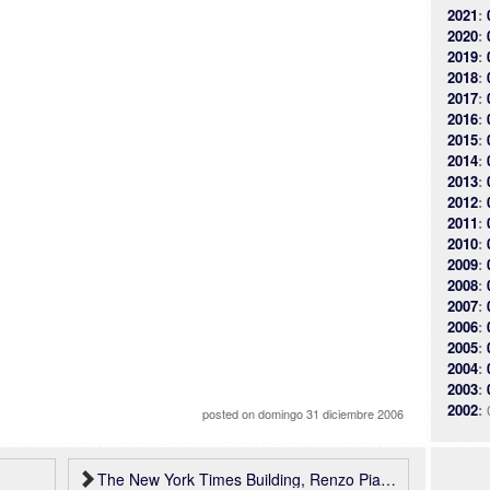
2021
:
2020
:
2019
:
2018
:
2017
:
2016
:
2015
:
2014
:
2013
:
2012
:
2011
:
2010
:
2009
:
2008
:
2007
:
2006
:
2005
:
2004
:
2003
:
2002
:
posted on
domingo 31 diciembre 2006
The New York Times Building, Renzo Piano