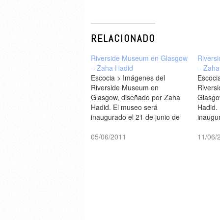
RELACIONADO
Riverside Museum en Glasgow
Rivers
– Zaha Hadid
– Zaha
Escocia > Imágenes del
Escoci
Riverside Museum en
Rivers
Glasgow, diseñado por Zaha
Glasgo
Hadid. El museo será
Hadid.
inaugurado el 21 de junio de
inaugur
2011 [The Guardian]
2011 [
05/06/2011
11/06/