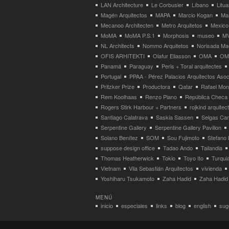
LAN Architecture
Le Corbusier
Líbano
Litua
Magén Arquitectos
MAPA
Marcio Kogan
Ma
Mecanoo Architecten
Metro Arquitetos
Mexico
MoMA
MoMA P.S.1
Morphosis
museo
M
NL Architects
Nommo Arquitetos
Norisada Ma
OFIS ARHITEKTI
Olafur Eliasson
OMA
OMA
Panamá
Paraguay
Peris + Toral arquitectes
Portugal
PPAA - Pérez Palacios Arquitectos Aso
Pritzker Prize
Productora
Qatar
Rafael Mo
Rem Koolhaas
Renzo Piano
República Checa
Rogers Stirk Harbour + Partners
rojkind arquitec
Santiago Calatrava
Saskia Sassen
Selgas Can
Serpentine Gallery
Serpentine Gallery Pavilion
Solano Benítez
SOM
Sou Fujimoto
Stefano 
suppose design office
Tadao Ando
Tailandia
Thomas Heatherwick
Tokio
Toyo Ito
Turqui
Vietnam
Vila Sebastián Arquitectos
vivienda
Yoshiharu Tsukamoto
Zaha Hadid
Zaha Hadid 
MENÚ
inicio
especiales
links
blog
english
suge