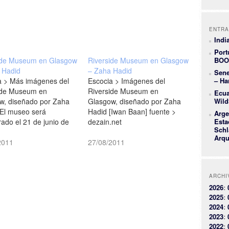
ENTRA
Indi
Port
ide Museum en Glasgow
Riverside Museum en Glasgow
BOO
 Hadid
– Zaha Hadid
Sene
a > Más imágenes del
Escocia > Imágenes del
– Ha
ide Museum en
Riverside Museum en
Ecua
w, diseñado por Zaha
Glasgow, diseñado por Zaha
Wild
 El museo será
Hadid [Iwan Baan] fuente >
Arge
ado el 21 de junio de
dezain.net
Esta
Schl
dezeen]
Arqu
2011
27/08/2011
ARCHI
2026
:
2025
:
2024
:
2023
:
2022
: