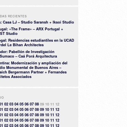
DAS RECIENTES
a: Casa LJ – Studio Saransh + Iksoi Studio
ugal: «The Frame» – ARX Portugal +
ST Studio
gal: Residencias estudiantiles en la UCAD
rdel Le Bihan Architectes
dor: Pabellón de Investigación
Sumaco – Caá Porá Arquitectura
ntina: Modernización y ampliación del
dio Monumental de Buenos Aires –
aich Bergermann Partner + Fernandes
itetos Associados
VO
01
02
03
04
05
06
07
08
09
10
11
12
01
02
03
04
05
06
07
08
09
10
11
12
01
02
03
04
05
06
07
08
09
10
11
12
01
02
03
04
05
06
07
08
09
10
11
12
01
02
03
04
05
06
07
08
09
10
11
12