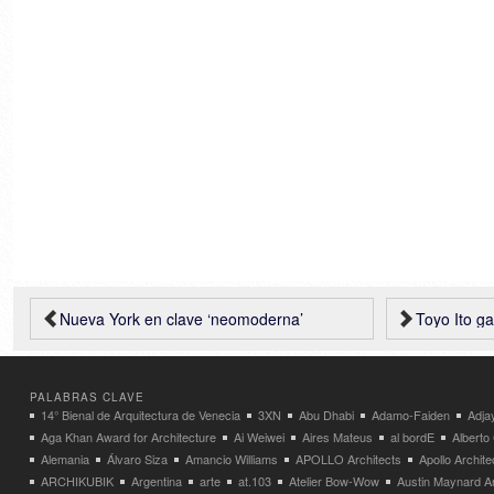
Nueva York en clave ‘neomoderna’
Toyo Ito ganador del 
PALABRAS CLAVE
14° Bienal de Arquitectura de Venecia
3XN
Abu Dhabi
Adamo-Faiden
Adja
Aga Khan Award for Architecture
Ai Weiwei
Aires Mateus
al bordE
Albert
Alemania
Álvaro Siza
Amancio Williams
APOLLO Architects
Apollo Archit
ARCHIKUBIK
Argentina
arte
at.103
Atelier Bow-Wow
Austin Maynard Ar