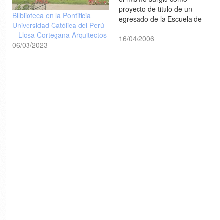
proyecto de titulo de un
Bilblioteca en la Pontificia
egresado de la Escuela de
Universidad Católica del Perú
Arquitectura de la Pontificia
– Llosa Cortegana Arquitectos
Universidad Católica de Chile,
16/04/2006
06/03/2023
y dado su éxito, será
construido y enviado a la
Antártida [Plataforma
Arquitectura]