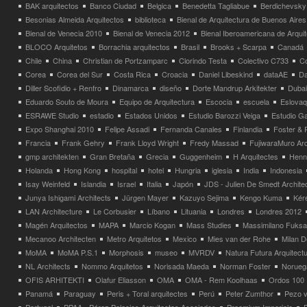
BAK arquitectos
Banco Ciudad
Belgica
Benedetta Tagliabue
Berdichevsky
Besonias Almeida Arquitectos
biblioteca
Bienal de Arquitectura de Buenos Aires
Bienal de Venecia 2010
Bienal de Venecia 2012
Bienal Iberoamericana de Arqui
BLOCO Arquitetos
Borrachia arquitectos
Brasil
Brooks + Scarpa
Canadá
Chile
China
Christian de Portzamparc
Clorindo Testa
Colectivo C733
C
Corea
Corea del Sur
Costa Rica
Croacia
Daniel Libeskind
dataAE
Da
Diller Scofidio + Renfro
Dinamarca
diseño
Dorte Mandrup Arkitekter
Dubai
Eduardo Souto de Moura
Equipo de Arquitectura
Escocia
escuela
Eslovaq
ESRAWE Studio
estadio
Estados Unidos
Estudio Barozzi Veiga
Estudio Ga
Expo Shanghai 2010
Felipe Assadi
Fernanda Canales
Finlandia
Foster & 
Francia
Frank Gehry
Frank Lloyd Wright
Fredy Massad
FujiwaraMuro Arc
gmp architekten
Gran Bretaña
Grecia
Guggenheim
H Arquitectes
Henni
Holanda
Hong Kong
hospital
hotel
Hungria
iglesia
India
Indonesia
Isay Weinfeld
Islandia
Israel
Italia
Japón
JDS - Julien De Smedt Archite
Junya Ishigami Architects
Jürgen Mayer
Kazuyo Sejima
Kengo Kuma
Kéré
LAN Architecture
Le Corbusier
Líbano
Lituania
Londres
Londres 2012
Magén Arquitectos
MAPA
Marcio Kogan
Mass Studies
Massimilano Fuks
Mecanoo Architecten
Metro Arquitetos
Mexico
Mies van der Rohe
Milan 
MoMA
MoMA P.S.1
Morphosis
museo
MVRDV
Natura Futura Arquitect
NL Architects
Nommo Arquitetos
Norisada Maeda
Norman Foster
Norueg
OFIS ARHITEKTI
Olafur Eliasson
OMA
OMA - Rem Koolhaas
Ordos 100
Panamá
Paraguay
Peris + Toral arquitectes
Perú
Peter Zumthor
Pezo v