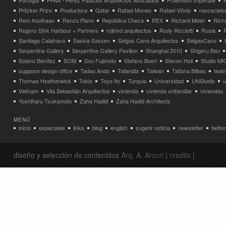
Portugal
PPAA - Pérez Palacios Arquitectos Asociados
Praemium Imperiale
Pritzker Prize
Productora
Qatar
Rafael Moneo
Rafael Viñoly
rascacielo
Rem Koolhaas
Renzo Piano
República Checa
REX
Richard Meier
Rich
Rogers Stirk Harbour + Partners
rojkind arquitectos
Rudy Ricciotti
Rusia
Santiago Calatrava
Saskia Sassen
Selgas Cano Arquitectos
SelgasCano
Serpentine Gallery
Serpentine Gallery Pavilion
Shanghai 2010
Shigeru Ban
Solano Benítez
SOM
Sou Fujimoto
Stefano Boeri
Steven Holl
Studio MK
suppose design office
Tadao Ando
Tailandia
Taiwan
Tatiana Bilbao
teatr
Thomas Heatherwick
Tokio
Toyo Ito
Turquia
Universidad
UNStudio
u
Vietnam
Vila Sebastián Arquitectos
vivienda
vivienda unifamiliar
viviendas
Yoshiharu Tsukamoto
Zaha Hadid
Zaha Hadid Architects
MENÚ
inicio
especiales
links
blog
english
sugerir noticia
newsletter
twitter
diseño y selección de contenidos
Arq. A. Arcuri
|
credits
|