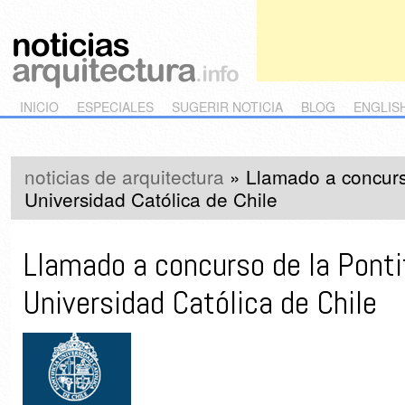
Main menu
Skip to primary content
Skip to secondary content
INICIO
ESPECIALES
SUGERIR NOTICIA
BLOG
ENGLIS
noticias de arquitectura
»
Llamado a concurso
Universidad Católica de Chile
Llamado a concurso de la Ponti
Universidad Católica de Chile