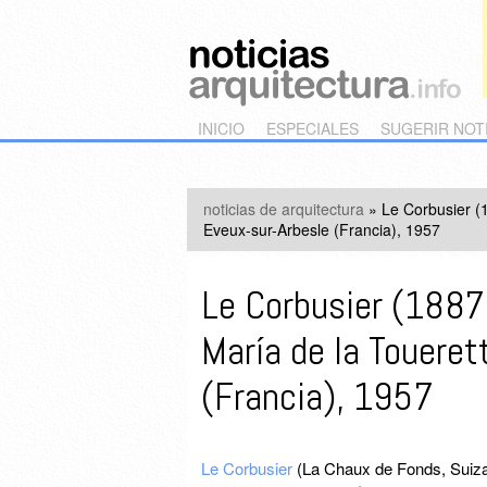
Main menu
Skip to primary content
Skip to secondary content
INICIO
ESPECIALES
SUGERIR NOT
noticias de arquitectura
»
Le Corbusier (
Eveux-sur-Arbesle (Francia), 1957
Le Corbusier (188
María de la Toueret
(Francia), 1957
Le Corbusier
(La Chaux de Fonds, Suiza,