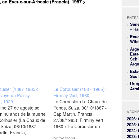
 en Eveux-sur-Arbesle (Francia), 1957 >
ENTRA
Sene
– Ha
Ecua
Wild
Arge
Esta
Schl
Arqu
Esta
Scof
Urug
Arra
busier (1887-1965):
Le Corbusier (1887-1965):
avoye en Poissy,
Firminy-Vert, 1960
a, 1929
Le Corbusier (La Chaux de
ximo 27 de agosto se
Fonds, Suiza, 06/10/1887 -
ARCHI
n 40 años de la muerte
Cap Martin, Francia,
2026
:
Corbusier (La Chaux de
27/08/1965): Firminy-Vert,
2025
:
 Suiza, 06/10/1887 -
1960 > Le Corbusier en
2024
:
tin, Francia,
Firminy / Unité d'Habitation /
2023
:
1965) como homenaje
Centro de Jóvenes y de
26/08/2005