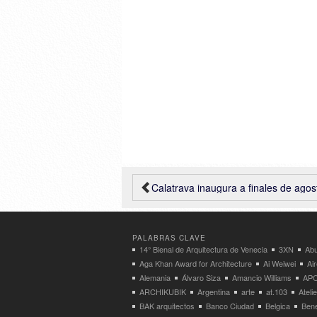
Calatrava inaugura a finales de agosto el rascacielos ‘Turning Torso’ en Malmö
PALABRAS CLAVE
14° Bienal de Arquitectura de Venecia
3XN
Abu
Aga Khan Award for Architecture
Ai Weiwei
Ai
Alemania
Álvaro Siza
Amancio Williams
APO
ARCHIKUBIK
Argentina
arte
at.103
Atel
BAK arquitectos
Banco Ciudad
Belgica
Bene