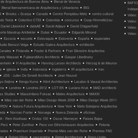
 de Arquitectura de Buenos Aires
Bienal de Venecia
BAFICI
Bienal Iberoamericana de Arquitectura y Urbanismo
BIG
Indepe
l
Brooks + Scarpa
Canadá
Centre Pompidou-Metz
centro cultural
Video: 
ndo Testa
Colectivo C733
Colombia
concurso
Coop Himmelb(l)au
Video:
Daniel Libeskind
dataAE
David Adjaye
David Chipperfield
Video:
orte Mandrup Arkitekter
Dubai
Ecuador
Edgardo Minond
Video:
Escocia
escuela
Eslovaquia
Eslovenia
España
especiales
tudio Barozzi Veiga
Estudio Galera Arquitectura
exhibición
Canales
Finlandia
Foster & Partners
Fran Silvestre Arquitectos
redy Massad
FujiwaraMuro Architects
Gaspar Libedinsky
enheim
H Arquitectes
Henning Larsen Architects
Herzog & de Meuron
a
iglesia
India
Indonesia
Inglaterra
IR arquitectura
Iran
JDS - Julien De Smedt Architects
Jean Nouvel
yo Sejima
Kengo Kuma
Kéré Architecture
Lacaton & Vassal Architectes
nia
Londres
Londres 2012
LOT-EK
Luciano Kruk
MAD architects
ss Studies
Massimilano Fuksas
Mateo Arquitectura
MAXXI
Mies van der Rohe
Milan Design Week 2009
Milan Design Week 2011
VRDV
Natura Futura Arquitectura
New York
Nieto Sobejano Arquitectos
eda
Norman Foster
Noruega
Nueva Zelanda
oficinas
 - Rem Koolhaas
Ordos 100
Oscar Niemeyer
Países Bajos
Perú
Peter Zumthor
Pezo von Ellrichshausen Arquitectos
Polonia
ciados
Praemium Imperiale
Premio Mies van der Rohe
Premios FAD
neo
Rafael Viñoly
rascacielos
Rebel Architecture
Reino Unido