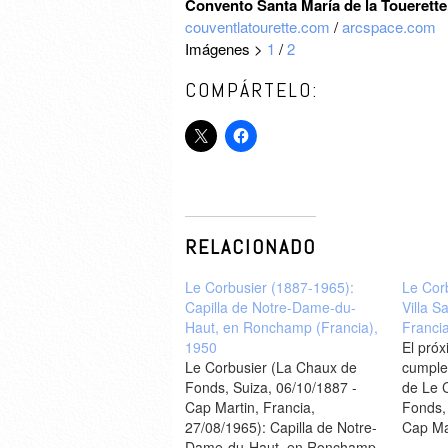
Convento Santa María de la Touerette,
couventlatourette.com
/
arcspace.com
Imágenes >
1
/
2
COMPÁRTELO:
RELACIONADO
Le Corbusier (1887-1965):
Le Cor
Capilla de Notre-Dame-du-
Villa S
Haut, en Ronchamp (Francia),
Franci
1950
El pró
Le Corbusier (La Chaux de
cumple
Fonds, Suiza, 06/10/1887 -
de Le 
Cap Martin, Francia,
Fonds,
27/08/1965): Capilla de Notre-
Cap Mar
Dame-du-Haut, en Ronchamp
27/08/