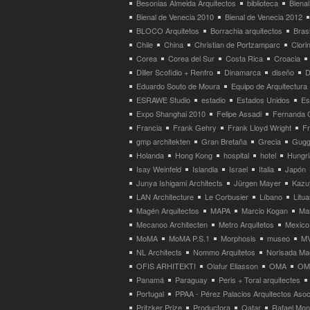
Besonias Almeida Arquitectos
biblioteca
Bienal
Bienal de Venecia 2010
Bienal de Venecia 2012
BLOCO Arquitetos
Borrachia arquitectos
Brasi
Chile
China
Christian de Portzamparc
Clori
Corea
Corea del Sur
Costa Rica
Croacia
Diller Scofidio + Renfro
Dinamarca
diseño
D
Eduardo Souto de Moura
Equipo de Arquitectura
ESRAWE Studio
estadio
Estados Unidos
Es
Expo Shanghai 2010
Felipe Assadi
Fernanda 
Francia
Frank Gehry
Frank Lloyd Wright
F
gmp architekten
Gran Bretaña
Grecia
Gugg
Holanda
Hong Kong
hospital
hotel
Hungri
Isay Weinfeld
Islandia
Israel
Italia
Japón
Junya Ishigami Architects
Jürgen Mayer
Kazu
LAN Architecture
Le Corbusier
Líbano
Litua
Magén Arquitectos
MAPA
Marcio Kogan
Ma
Mecanoo Architecten
Metro Arquitetos
Mexico
MoMA
MoMA P.S.1
Morphosis
museo
M
NL Architects
Nommo Arquitetos
Norisada Ma
OFIS ARHITEKTI
Olafur Eliasson
OMA
OMA
Panamá
Paraguay
Peris + Toral arquitectes
Portugal
PPAA - Pérez Palacios Arquitectos Aso
Pritzker Prize
Productora
Qatar
Rafael Mo