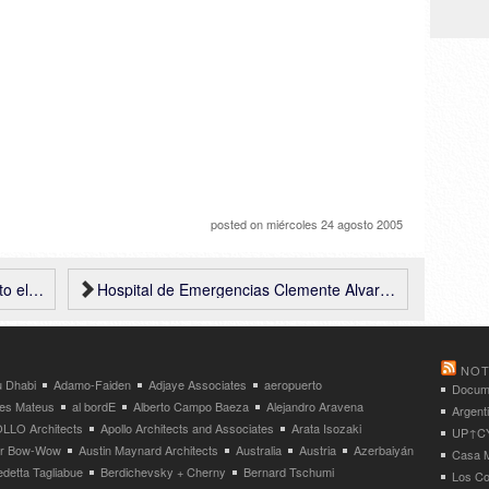
posted on
miércoles 24 agosto 2005
 (Suecia)
Hospital de Emergencias Clemente Alvarez (HECA), Rosario (Argentina), Mario Corea Aiello
NOT
 Dhabi
Adamo-Faiden
Adjaye Associates
aeropuerto
Docume
res Mateus
al bordE
Alberto Campo Baeza
Alejandro Aravena
Argent
LLO Architects
Apollo Architects and Associates
Arata Isozaki
UP↑CYC
ier Bow-Wow
Austin Maynard Architects
Australia
Austria
Azerbaiyán
Casa M
detta Tagliabue
Berdichevsky + Cherny
Bernard Tschumi
Los Co