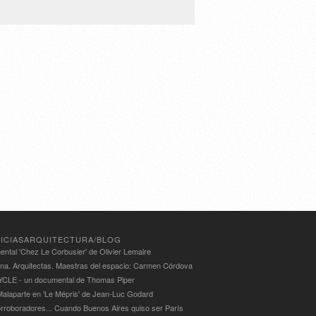
ICIASARQUITECTURA/BLOG
ntal 'Chez Le Corbusier' de Olivier Lemaire
ina. Arquitectas. Maestras del espacio: Carmen Córdova
LE - un documental de Thomas Piper
alaparte en 'Le Mépris' de Jean-Luc Godard
rroboradores... Cuando Buenos Aires quiso ser París