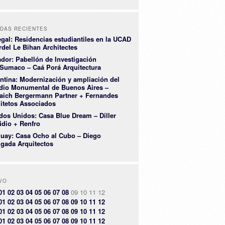
DAS RECIENTES
gal: Residencias estudiantiles en la UCAD
rdel Le Bihan Architectes
dor: Pabellón de Investigación
Sumaco – Caá Porá Arquitectura
ntina: Modernización y ampliación del
dio Monumental de Buenos Aires –
aich Bergermann Partner + Fernandes
itetos Associados
dos Unidos: Casa Blue Dream – Diller
idio + Renfro
uay: Casa Ocho al Cubo – Diego
igada Arquitectos
VO
01
02
03
04
05
06
07
08
09
10
11
12
01
02
03
04
05
06
07
08
09
10
11
12
01
02
03
04
05
06
07
08
09
10
11
12
01
02
03
04
05
06
07
08
09
10
11
12