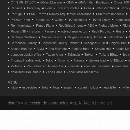
OFIS ARHITEKTI
Olafur Eliasson
OMA
OMA - Rem Koolhaas
Ordos 100
Panamá
Paraguay
Peris + Toral arquitectes
Perú
Peter Zumthor
Pezo v
Portugal
PPAA - Pérez Palacios Arquitectos Asociados
Praemium Imperiale
Pritzker Prize
Productora
Qatar
Rafael Moneo
Rafael Viñoly
rascacielo
Rem Koolhaas
Renzo Piano
República Checa
REX
Richard Meier
Rich
Rogers Stirk Harbour + Partners
rojkind arquitectos
Rudy Ricciotti
Rusia
Santiago Calatrava
Saskia Sassen
Selgas Cano Arquitectos
SelgasCano
Serpentine Gallery
Serpentine Gallery Pavilion
Shanghai 2010
Shigeru Ban
Solano Benítez
SOM
Sou Fujimoto
Stefano Boeri
Steven Holl
Studio MK
suppose design office
Tadao Ando
Tailandia
Taiwan
Tatiana Bilbao
teatr
Thomas Heatherwick
Tokio
Toyo Ito
Turquia
Universidad
UNStudio
u
Vietnam
Vila Sebastián Arquitectos
vivienda
vivienda unifamiliar
viviendas
Yoshiharu Tsukamoto
Zaha Hadid
Zaha Hadid Architects
MENÚ
inicio
especiales
links
blog
english
sugerir noticia
newsletter
twitter
diseño y selección de contenidos
Arq. A. Arcuri
|
credits
|