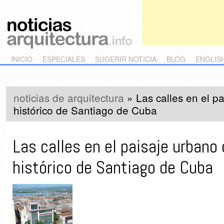
Main menu
Skip to primary content
Skip to secondary content
INICIO
ESPECIALES
SUGERIR NOTICIA
BLOG
ENGLIS
noticias de arquitectura
»
Las calles en el p
histórico de Santiago de Cuba
Las calles en el paisaje urbano 
histórico de Santiago de Cuba