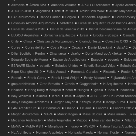
Alemania
Álvaro Siza
Amancio Williams
APOLLO Architects
Apollo Archit
ARCHIKUBIK
Argentina
arte
at.103
Atelier Bow-Wow
Austin Maynard Ar
BAK arquitectos
Banco Ciudad
Belgica
Benedetta Tagliabue
Berdichevsky
Besonias Almeida Arquitectos
biblioteca
Bienal de Arquitectura de Buenos Aires
Bienal de Venecia 2010
Bienal de Venecia 2012
Bienal Iberoamericana de Arqui
BLOCO Arquitetos
Borrachia arquitectos
Brasil
Brooks + Scarpa
Canadá
Chile
China
Christian de Portzamparc
Clorindo Testa
Colectivo C733
C
Corea
Corea del Sur
Costa Rica
Croacia
Daniel Libeskind
dataAE
Da
Diller Scofidio + Renfro
Dinamarca
diseño
Dorte Mandrup Arkitekter
Dubai
Eduardo Souto de Moura
Equipo de Arquitectura
Escocia
escuela
Eslovaq
ESRAWE Studio
estadio
Estados Unidos
Estudio Barozzi Veiga
Estudio Ga
Expo Shanghai 2010
Felipe Assadi
Fernanda Canales
Finlandia
Foster & 
Francia
Frank Gehry
Frank Lloyd Wright
Fredy Massad
FujiwaraMuro Arc
gmp architekten
Gran Bretaña
Grecia
Guggenheim
H Arquitectes
Henni
Holanda
Hong Kong
hospital
hotel
Hungria
iglesia
India
Indonesia
Isay Weinfeld
Islandia
Israel
Italia
Japón
JDS - Julien De Smedt Archite
Junya Ishigami Architects
Jürgen Mayer
Kazuyo Sejima
Kengo Kuma
Kéré
LAN Architecture
Le Corbusier
Líbano
Lituania
Londres
Londres 2012
Magén Arquitectos
MAPA
Marcio Kogan
Mass Studies
Massimilano Fuks
Mecanoo Architecten
Metro Arquitetos
Mexico
Mies van der Rohe
Milan 
MoMA
MoMA P.S.1
Morphosis
museo
MVRDV
Natura Futura Arquitect
NL Architects
Nommo Arquitetos
Norisada Maeda
Norman Foster
Norueg