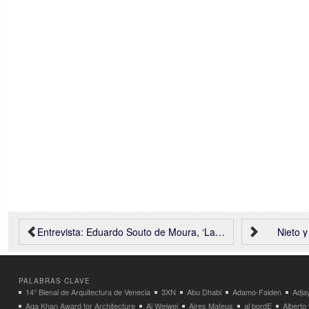
Entrevista: Eduardo Souto de Moura, ‘La buena arquitectura lleva implícito el ser sostenible’
Nieto y
PALABRAS CLAVE
14° Bienal de Arquitectura de Venecia
3XN
Abu Dhabi
Adamo-Faiden
Adja
Aga Khan Award for Architecture
Ai Weiwei
Aires Mateus
al bordE
Albert