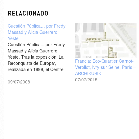
RELACIONADO
Cuestión Pública… por Fredy
Massad y Alicia Guerrero
Yeste
Cuestión Pública... por Fredy
Massad y Alicia Guerrero
Yeste. Tras la exposición 'La
Francia: Eco-Quartier Carnot-
Reconquista de Europa',
Verollot, Ivry-sur-Seine, París –
realizada en 1999, el Centre
ARCHIKUBIK
de Cultura Contemporània de
07/07/2015
Barcelona (CCCB) planteó una
09/07/2008
iniciativa que permitiera a esta
institución ser testimonio del
proceso de rehabilitación de
los espacios públicos teniendo
lugar en las ciudades…