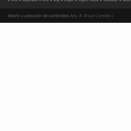
diseño y selección de contenidos
Arq. A. Arcuri
|
credits
|