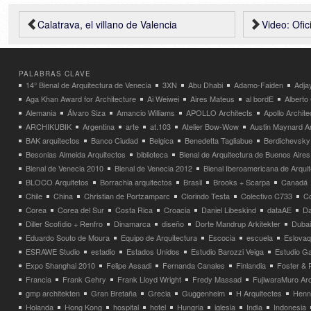
Calatrava, el villano de Valencia
Video: Oficinas 
PALABRAS CLAVE
14° Bienal de Arquitectura de Venecia
3XN
Abu Dhabi
Adamo-Faiden
Adja
Aga Khan Award for Architecture
Ai Weiwei
Aires Mateus
al bordE
Albert
Alemania
Álvaro Siza
Amancio Williams
APOLLO Architects
Apollo Archit
ARCHIKUBIK
Argentina
arte
at.103
Atelier Bow-Wow
Austin Maynard Ar
BAK arquitectos
Banco Ciudad
Belgica
Benedetta Tagliabue
Berdichevsky
Besonias Almeida Arquitectos
biblioteca
Bienal de Arquitectura de Buenos Aires
Bienal de Venecia 2010
Bienal de Venecia 2012
Bienal Iberoamericana de Arqui
BLOCO Arquitetos
Borrachia arquitectos
Brasil
Brooks + Scarpa
Canadá
Chile
China
Christian de Portzamparc
Clorindo Testa
Colectivo C733
C
Corea
Corea del Sur
Costa Rica
Croacia
Daniel Libeskind
dataAE
Da
Diller Scofidio + Renfro
Dinamarca
diseño
Dorte Mandrup Arkitekter
Dubai
Eduardo Souto de Moura
Equipo de Arquitectura
Escocia
escuela
Eslovaq
ESRAWE Studio
estadio
Estados Unidos
Estudio Barozzi Veiga
Estudio Ga
Expo Shanghai 2010
Felipe Assadi
Fernanda Canales
Finlandia
Foster & 
Francia
Frank Gehry
Frank Lloyd Wright
Fredy Massad
FujiwaraMuro Arc
gmp architekten
Gran Bretaña
Grecia
Guggenheim
H Arquitectes
Henni
Holanda
Hong Kong
hospital
hotel
Hungria
iglesia
India
Indonesia