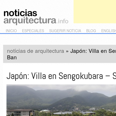
Main menu
Skip to primary content
Skip to secondary content
INICIO
ESPECIALES
SUGERIR NOTICIA
BLOG
ENGLIS
noticias de arquitectura
»
Japón: Villa en S
Ban
Japón: Villa en Sengokubara – 