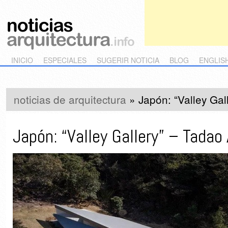
Main menu
Skip to primary content
Skip to secondary content
INICIO
ESPECIALES
SUGERIR NOTICIA
BLOG
ENGLIS
noticias de arquitectura
»
Japón: “Valley Ga
Japón: “Valley Gallery” – Tadao