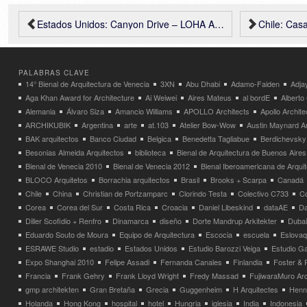
Estados Unidos: Canyon Drive – LOHA Architects
Chile: Casa 
PALABRAS CLAVE
14° Bienal de Arquitectura de Venecia
3XN
Abu Dhabi
Adamo-Faiden
Adja
Aga Khan Award for Architecture
Ai Weiwei
Aires Mateus
al bordE
Albert
Alemania
Álvaro Siza
Amancio Williams
APOLLO Architects
Apollo Archit
ARCHIKUBIK
Argentina
arte
at.103
Atelier Bow-Wow
Austin Maynard Ar
BAK arquitectos
Banco Ciudad
Belgica
Benedetta Tagliabue
Berdichevsky
Besonias Almeida Arquitectos
biblioteca
Bienal de Arquitectura de Buenos Aires
Bienal de Venecia 2010
Bienal de Venecia 2012
Bienal Iberoamericana de Arqui
BLOCO Arquitetos
Borrachia arquitectos
Brasil
Brooks + Scarpa
Canadá
Chile
China
Christian de Portzamparc
Clorindo Testa
Colectivo C733
C
Corea
Corea del Sur
Costa Rica
Croacia
Daniel Libeskind
dataAE
Da
Diller Scofidio + Renfro
Dinamarca
diseño
Dorte Mandrup Arkitekter
Dubai
Eduardo Souto de Moura
Equipo de Arquitectura
Escocia
escuela
Eslovaq
ESRAWE Studio
estadio
Estados Unidos
Estudio Barozzi Veiga
Estudio Ga
Expo Shanghai 2010
Felipe Assadi
Fernanda Canales
Finlandia
Foster & 
Francia
Frank Gehry
Frank Lloyd Wright
Fredy Massad
FujiwaraMuro Arc
gmp architekten
Gran Bretaña
Grecia
Guggenheim
H Arquitectes
Henni
Holanda
Hong Kong
hospital
hotel
Hungria
iglesia
India
Indonesia