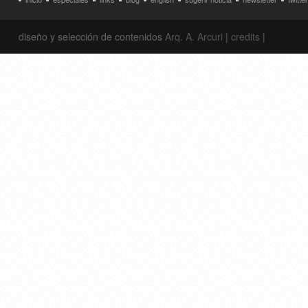
diseño y selección de contenidos
Arq. A. Arcuri
|
credits
|