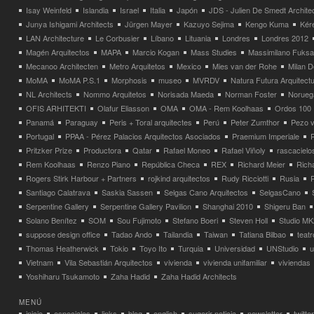
Isay Weinfeld
Islandia
Israel
Italia
Japón
JDS - Julien De Smedt Archite
Junya Ishigami Architects
Jürgen Mayer
Kazuyo Sejima
Kengo Kuma
Kéré
LAN Architecture
Le Corbusier
Líbano
Lituania
Londres
Londres 2012
Magén Arquitectos
MAPA
Marcio Kogan
Mass Studies
Massimilano Fuks
Mecanoo Architecten
Metro Arquitetos
Mexico
Mies van der Rohe
Milan 
MoMA
MoMA P.S.1
Morphosis
museo
MVRDV
Natura Futura Arquitect
NL Architects
Nommo Arquitetos
Norisada Maeda
Norman Foster
Norueg
OFIS ARHITEKTI
Olafur Eliasson
OMA
OMA - Rem Koolhaas
Ordos 100
Panamá
Paraguay
Peris + Toral arquitectes
Perú
Peter Zumthor
Pezo v
Portugal
PPAA - Pérez Palacios Arquitectos Asociados
Praemium Imperiale
Pritzker Prize
Productora
Qatar
Rafael Moneo
Rafael Viñoly
rascacielo
Rem Koolhaas
Renzo Piano
República Checa
REX
Richard Meier
Rich
Rogers Stirk Harbour + Partners
rojkind arquitectos
Rudy Ricciotti
Rusia
Santiago Calatrava
Saskia Sassen
Selgas Cano Arquitectos
SelgasCano
Serpentine Gallery
Serpentine Gallery Pavilion
Shanghai 2010
Shigeru Ban
Solano Benítez
SOM
Sou Fujimoto
Stefano Boeri
Steven Holl
Studio MK
suppose design office
Tadao Ando
Tailandia
Taiwan
Tatiana Bilbao
teatr
Thomas Heatherwick
Tokio
Toyo Ito
Turquia
Universidad
UNStudio
u
Vietnam
Vila Sebastián Arquitectos
vivienda
vivienda unifamiliar
viviendas
Yoshiharu Tsukamoto
Zaha Hadid
Zaha Hadid Architects
MENÚ
inicio
especiales
links
blog
english
sugerir noticia
newsletter
twitter