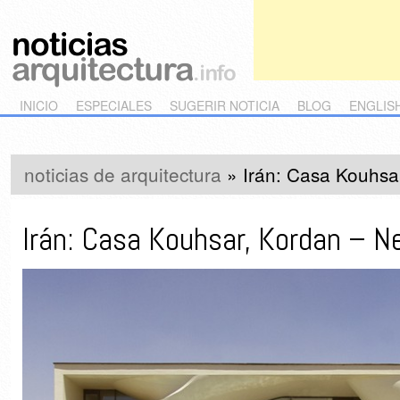
Main menu
Skip to primary content
Skip to secondary content
INICIO
ESPECIALES
SUGERIR NOTICIA
BLOG
ENGLIS
noticias de arquitectura
»
Irán: Casa Kouhsar
Irán: Casa Kouhsar, Kordan – N