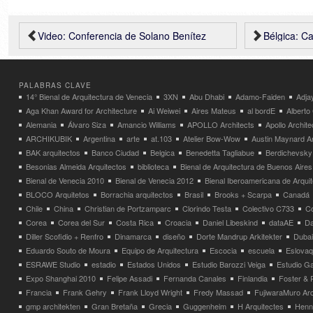
Video: Conferencia de Solano Benítez
Bélgica: Casa
PALABRAS CLAVE
14° Bienal de Arquitectura de Venecia
3XN
Abu Dhabi
Adamo-Faiden
Adja
Aga Khan Award for Architecture
Ai Weiwei
Aires Mateus
al bordE
Albert
Alemania
Álvaro Siza
Amancio Williams
APOLLO Architects
Apollo Archit
ARCHIKUBIK
Argentina
arte
at.103
Atelier Bow-Wow
Austin Maynard Ar
BAK arquitectos
Banco Ciudad
Belgica
Benedetta Tagliabue
Berdichevsky
Besonias Almeida Arquitectos
biblioteca
Bienal de Arquitectura de Buenos Aires
Bienal de Venecia 2010
Bienal de Venecia 2012
Bienal Iberoamericana de Arqui
BLOCO Arquitetos
Borrachia arquitectos
Brasil
Brooks + Scarpa
Canadá
Chile
China
Christian de Portzamparc
Clorindo Testa
Colectivo C733
C
Corea
Corea del Sur
Costa Rica
Croacia
Daniel Libeskind
dataAE
Da
Diller Scofidio + Renfro
Dinamarca
diseño
Dorte Mandrup Arkitekter
Dubai
Eduardo Souto de Moura
Equipo de Arquitectura
Escocia
escuela
Eslovaq
ESRAWE Studio
estadio
Estados Unidos
Estudio Barozzi Veiga
Estudio Ga
Expo Shanghai 2010
Felipe Assadi
Fernanda Canales
Finlandia
Foster & 
Francia
Frank Gehry
Frank Lloyd Wright
Fredy Massad
FujiwaraMuro Arc
gmp architekten
Gran Bretaña
Grecia
Guggenheim
H Arquitectes
Henni