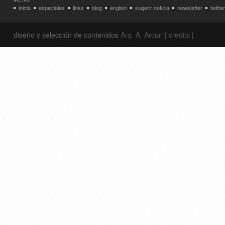
inicio
especiales
links
blog
english
sugerir noticia
newsletter
twitter
diseño y selección de contenidos
Arq. A. Arcuri
|
credits
|