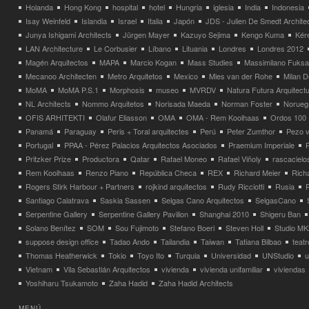
Holanda
Hong Kong
hospital
hotel
Hungria
iglesia
India
Indonesia
Isay Weinfeld
Islandia
Israel
Italia
Japón
JDS - Julien De Smedt Archite
Junya Ishigami Architects
Jürgen Mayer
Kazuyo Sejima
Kengo Kuma
Kéré
LAN Architecture
Le Corbusier
Líbano
Lituania
Londres
Londres 2012
Magén Arquitectos
MAPA
Marcio Kogan
Mass Studies
Massimilano Fuks
Mecanoo Architecten
Metro Arquitetos
Mexico
Mies van der Rohe
Milan 
MoMA
MoMA P.S.1
Morphosis
museo
MVRDV
Natura Futura Arquitect
NL Architects
Nommo Arquitetos
Norisada Maeda
Norman Foster
Norueg
OFIS ARHITEKTI
Olafur Eliasson
OMA
OMA - Rem Koolhaas
Ordos 100
Panamá
Paraguay
Peris + Toral arquitectes
Perú
Peter Zumthor
Pezo v
Portugal
PPAA - Pérez Palacios Arquitectos Asociados
Praemium Imperiale
Pritzker Prize
Productora
Qatar
Rafael Moneo
Rafael Viñoly
rascacielo
Rem Koolhaas
Renzo Piano
República Checa
REX
Richard Meier
Rich
Rogers Stirk Harbour + Partners
rojkind arquitectos
Rudy Ricciotti
Rusia
Santiago Calatrava
Saskia Sassen
Selgas Cano Arquitectos
SelgasCano
Serpentine Gallery
Serpentine Gallery Pavilion
Shanghai 2010
Shigeru Ban
Solano Benítez
SOM
Sou Fujimoto
Stefano Boeri
Steven Holl
Studio MK
suppose design office
Tadao Ando
Tailandia
Taiwan
Tatiana Bilbao
teatr
Thomas Heatherwick
Tokio
Toyo Ito
Turquia
Universidad
UNStudio
u
Vietnam
Vila Sebastián Arquitectos
vivienda
vivienda unifamiliar
viviendas
Yoshiharu Tsukamoto
Zaha Hadid
Zaha Hadid Architects
MENÚ