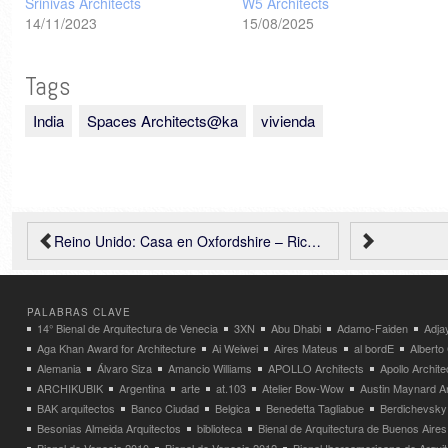
Srinivas Architects
W5 Architects
14/11/2023
15/08/2025
Tags
India
Spaces Architects@ka
vivienda
Reino Unido: Casa en Oxfordshire – Richard Parr Associates
PALABRAS CLAVE
14° Bienal de Arquitectura de Venecia
3XN
Abu Dhabi
Adamo-Faiden
Adja
Aga Khan Award for Architecture
Ai Weiwei
Aires Mateus
al bordE
Albert
Alemania
Álvaro Siza
Amancio Williams
APOLLO Architects
Apollo Archit
ARCHIKUBIK
Argentina
arte
at.103
Atelier Bow-Wow
Austin Maynard Ar
BAK arquitectos
Banco Ciudad
Belgica
Benedetta Tagliabue
Berdichevsky
Besonias Almeida Arquitectos
biblioteca
Bienal de Arquitectura de Buenos Aires