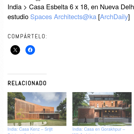
India > Casa Esbelta 6 x 18, en Nueva Delhi
estudio
Spaces Architects@ka
[
ArchDaily
]
COMPÁRTELO:
RELACIONADO
India: Casa Kenz – Srijit
India: Casa en Gorakhpur –