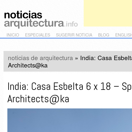
Main menu
Skip to primary content
Skip to secondary content
INICIO
ESPECIALES
SUGERIR NOTICIA
BLOG
ENGLIS
noticias de arquitectura
»
India: Casa Esbel
Architects@ka
India: Casa Esbelta 6 x 18 – S
Architects@ka