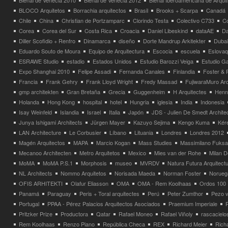
Bienal de Venecia 2010
Bienal de Venecia 2012
Bienal Iberoamericana de Arqui
BLOCO Arquitetos
Borrachia arquitectos
Brasil
Brooks + Scarpa
Canadá
Chile
China
Christian de Portzamparc
Clorindo Testa
Colectivo C733
C
Corea
Corea del Sur
Costa Rica
Croacia
Daniel Libeskind
dataAE
Da
Diller Scofidio + Renfro
Dinamarca
diseño
Dorte Mandrup Arkitekter
Dubai
Eduardo Souto de Moura
Equipo de Arquitectura
Escocia
escuela
Eslovaq
ESRAWE Studio
estadio
Estados Unidos
Estudio Barozzi Veiga
Estudio Ga
Expo Shanghai 2010
Felipe Assadi
Fernanda Canales
Finlandia
Foster & 
Francia
Frank Gehry
Frank Lloyd Wright
Fredy Massad
FujiwaraMuro Arc
gmp architekten
Gran Bretaña
Grecia
Guggenheim
H Arquitectes
Henni
Holanda
Hong Kong
hospital
hotel
Hungria
iglesia
India
Indonesia
Isay Weinfeld
Islandia
Israel
Italia
Japón
JDS - Julien De Smedt Archite
Junya Ishigami Architects
Jürgen Mayer
Kazuyo Sejima
Kengo Kuma
Kéré
LAN Architecture
Le Corbusier
Líbano
Lituania
Londres
Londres 2012
Magén Arquitectos
MAPA
Marcio Kogan
Mass Studies
Massimilano Fuks
Mecanoo Architecten
Metro Arquitetos
Mexico
Mies van der Rohe
Milan 
MoMA
MoMA P.S.1
Morphosis
museo
MVRDV
Natura Futura Arquitect
NL Architects
Nommo Arquitetos
Norisada Maeda
Norman Foster
Norueg
OFIS ARHITEKTI
Olafur Eliasson
OMA
OMA - Rem Koolhaas
Ordos 100
Panamá
Paraguay
Peris + Toral arquitectes
Perú
Peter Zumthor
Pezo v
Portugal
PPAA - Pérez Palacios Arquitectos Asociados
Praemium Imperiale
Pritzker Prize
Productora
Qatar
Rafael Moneo
Rafael Viñoly
rascacielo
Rem Koolhaas
Renzo Piano
República Checa
REX
Richard Meier
Rich