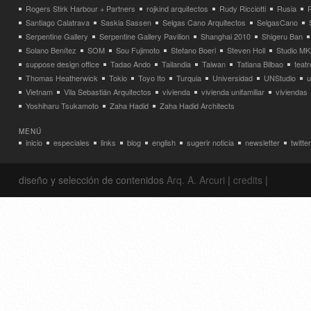
Rogers Stirk Harbour + Partners
rojkind arquitectos
Rudy Ricciotti
Rusia
Santiago Calatrava
Saskia Sassen
Selgas Cano Arquitectos
SelgasCano
Serpentine Gallery
Serpentine Gallery Pavilion
Shanghai 2010
Shigeru Ban
Solano Benítez
SOM
Sou Fujimoto
Stefano Boeri
Steven Holl
Studio MK
suppose design office
Tadao Ando
Tailandia
Taiwan
Tatiana Bilbao
teatr
Thomas Heatherwick
Tokio
Toyo Ito
Turquia
Universidad
UNStudio
u
Vietnam
Vila Sebastián Arquitectos
vivienda
vivienda unifamiliar
viviendas
Yoshiharu Tsukamoto
Zaha Hadid
Zaha Hadid Architects
MENÚ
inicio
especiales
links
blog
english
sugerir noticia
newsletter
twitter
diseño y selección de contenidos
Arq. A. Arcuri
|
credits
|