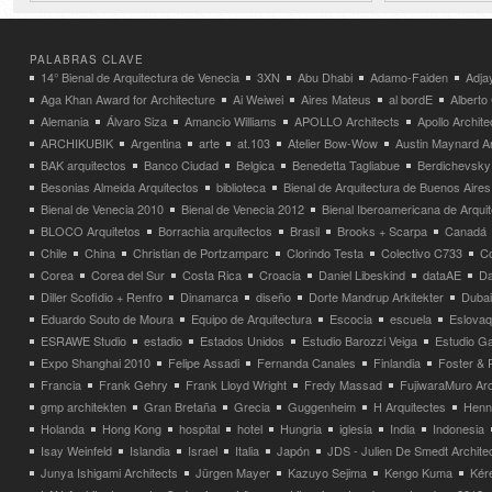
PALABRAS CLAVE
14° Bienal de Arquitectura de Venecia
3XN
Abu Dhabi
Adamo-Faiden
Adja
Aga Khan Award for Architecture
Ai Weiwei
Aires Mateus
al bordE
Albert
Alemania
Álvaro Siza
Amancio Williams
APOLLO Architects
Apollo Archit
ARCHIKUBIK
Argentina
arte
at.103
Atelier Bow-Wow
Austin Maynard Ar
BAK arquitectos
Banco Ciudad
Belgica
Benedetta Tagliabue
Berdichevsky
Besonias Almeida Arquitectos
biblioteca
Bienal de Arquitectura de Buenos Aires
Bienal de Venecia 2010
Bienal de Venecia 2012
Bienal Iberoamericana de Arqui
BLOCO Arquitetos
Borrachia arquitectos
Brasil
Brooks + Scarpa
Canadá
Chile
China
Christian de Portzamparc
Clorindo Testa
Colectivo C733
C
Corea
Corea del Sur
Costa Rica
Croacia
Daniel Libeskind
dataAE
Da
Diller Scofidio + Renfro
Dinamarca
diseño
Dorte Mandrup Arkitekter
Dubai
Eduardo Souto de Moura
Equipo de Arquitectura
Escocia
escuela
Eslovaq
ESRAWE Studio
estadio
Estados Unidos
Estudio Barozzi Veiga
Estudio Ga
Expo Shanghai 2010
Felipe Assadi
Fernanda Canales
Finlandia
Foster & 
Francia
Frank Gehry
Frank Lloyd Wright
Fredy Massad
FujiwaraMuro Arc
gmp architekten
Gran Bretaña
Grecia
Guggenheim
H Arquitectes
Henni
Holanda
Hong Kong
hospital
hotel
Hungria
iglesia
India
Indonesia
Isay Weinfeld
Islandia
Israel
Italia
Japón
JDS - Julien De Smedt Archite
Junya Ishigami Architects
Jürgen Mayer
Kazuyo Sejima
Kengo Kuma
Kéré