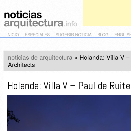
Main menu
Skip to primary content
Skip to secondary content
INICIO
ESPECIALES
SUGERIR NOTICIA
BLOG
ENGLIS
noticias de arquitectura
»
Holanda: Villa V –
Architects
Holanda: Villa V – Paul de Ruite