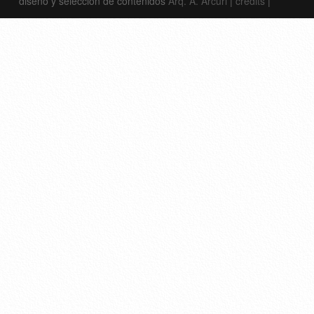
diseño y selección de contenidos
Arq. A. Arcuri
|
credits
|