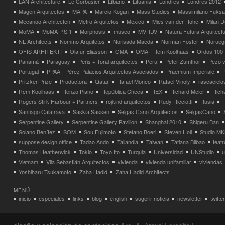
LAN Architecture
Le Corbusier
Líbano
Lituania
Londres
Londres 2012
Magén Arquitectos
MAPA
Marcio Kogan
Mass Studies
Massimilano Fuks
Mecanoo Architecten
Metro Arquitetos
Mexico
Mies van der Rohe
Milan 
MoMA
MoMA P.S.1
Morphosis
museo
MVRDV
Natura Futura Arquitect
NL Architects
Nommo Arquitetos
Norisada Maeda
Norman Foster
Norueg
OFIS ARHITEKTI
Olafur Eliasson
OMA
OMA - Rem Koolhaas
Ordos 100
Panamá
Paraguay
Peris + Toral arquitectes
Perú
Peter Zumthor
Pezo v
Portugal
PPAA - Pérez Palacios Arquitectos Asociados
Praemium Imperiale
Pritzker Prize
Productora
Qatar
Rafael Moneo
Rafael Viñoly
rascacielo
Rem Koolhaas
Renzo Piano
República Checa
REX
Richard Meier
Rich
Rogers Stirk Harbour + Partners
rojkind arquitectos
Rudy Ricciotti
Rusia
Santiago Calatrava
Saskia Sassen
Selgas Cano Arquitectos
SelgasCano
Serpentine Gallery
Serpentine Gallery Pavilion
Shanghai 2010
Shigeru Ban
Solano Benítez
SOM
Sou Fujimoto
Stefano Boeri
Steven Holl
Studio MK
suppose design office
Tadao Ando
Tailandia
Taiwan
Tatiana Bilbao
teatr
Thomas Heatherwick
Tokio
Toyo Ito
Turquia
Universidad
UNStudio
u
Vietnam
Vila Sebastián Arquitectos
vivienda
vivienda unifamiliar
viviendas
Yoshiharu Tsukamoto
Zaha Hadid
Zaha Hadid Architects
MENÚ
inicio
especiales
links
blog
english
sugerir noticia
newsletter
twitter