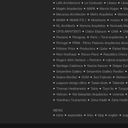
LAN Architecture
Le Corbusier
Líbano
Litua
Magén Arquitectos
MAPA
Marcio Kogan
Ma
Mecanoo Architecten
Metro Arquitetos
Mexico
MoMA
MoMA P.S.1
Morphosis
museo
M
NL Architects
Nommo Arquitetos
Norisada Ma
OFIS ARHITEKTI
Olafur Eliasson
OMA
OMA
Panamá
Paraguay
Peris + Toral arquitectes
Portugal
PPAA - Pérez Palacios Arquitectos Aso
Pritzker Prize
Productora
Qatar
Rafael Mo
Rem Koolhaas
Renzo Piano
República Checa
Rogers Stirk Harbour + Partners
rojkind arquitec
Santiago Calatrava
Saskia Sassen
Selgas Can
Serpentine Gallery
Serpentine Gallery Pavilion
Solano Benítez
SOM
Sou Fujimoto
Stefano 
suppose design office
Tadao Ando
Tailandia
Thomas Heatherwick
Tokio
Toyo Ito
Turqui
Vietnam
Vila Sebastián Arquitectos
vivienda
Yoshiharu Tsukamoto
Zaha Hadid
Zaha Hadid 
MENÚ
inicio
especiales
links
blog
english
suge