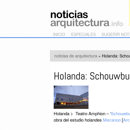
Main menu
Skip to primary content
Skip to secondary content
INICIO
ESPECIALES
SUGERIR NOT
noticias de arquitectura
»
Holanda: Scho
Holanda: Schouwbu
Holanda > Teatro Amphion – ‘
Schouwbu
obra del estudio holandes
Mecanoo
[
Arc