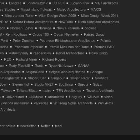
nia
Londres
Londres 2012
LOT-EK
Luciano Kruk
MAD architects
ss Studies
Massimilano Fuksas
Mateo Arquitectura
MAXXI
Mies van der Rohe
Milan Design Week 2009
Milan Design Week 2011
VRDV
Natura Futura Arquitectura
New York
Nieto Sobejano Arquitectos
eda
Norman Foster
Noruega
Nueva Zelanda
oficinas
 - Rem Koolhaas
Ordos 100
Oscar Niemeyer
Países Bajos
Perú
Peter Zumthor
Pezo von Ellrichshausen Arquitectos
Polonia
ciados
Praemium Imperiale
Premio Mies van der Rohe
Premios FAD
neo
Rafael Viñoly
rascacielos
Rebel Architecture
Reino Unido
REX
Richard Meier
Richard Rogers
tos
Rudy Ricciotti
Rusia
Ryue Nishizawa
SANAA
o Arquitectos
SelgasCano
SelgasCano arquitectos
Senegal
Shanghai 2010
Shigeru Ban
Singapur
Smiljan Radic
Snøhetta
Boeri
Steven Holl
Studio MK27
Sudáfrica
Suecia
Suiza
Taiwan
Tatiana Bilbao
teatro
TEN Arquitectos
Tezuka Architects
a
Universidad
UNStudio
urbanismo
Uruguay
VAUMM
video
vivienda unifamiliar
viviendas
Vo Trong Nghia Architects
Wiel Arets
Architects
rir noticia
newsletter
twitter
feed