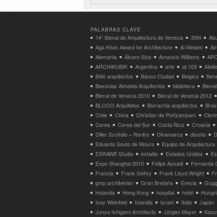
PALABRAS CLAVE
14° Bienal de Arquitectura de Venecia
3XN
Abu
Aga Khan Award for Architecture
Ai Weiwei
Ai
Alemania
Álvaro Siza
Amancio Williams
APO
ARCHIKUBIK
Argentina
arte
at.103
Atel
BAK arquitectos
Banco Ciudad
Belgica
Bene
Besonias Almeida Arquitectos
biblioteca
Bienal
Bienal de Venecia 2010
Bienal de Venecia 2012
BLOCO Arquitetos
Borrachia arquitectos
Brasi
Chile
China
Christian de Portzamparc
Clori
Corea
Corea del Sur
Costa Rica
Croacia
Diller Scofidio + Renfro
Dinamarca
diseño
D
Eduardo Souto de Moura
Equipo de Arquitectura
ESRAWE Studio
estadio
Estados Unidos
Es
Expo Shanghai 2010
Felipe Assadi
Fernanda 
Francia
Frank Gehry
Frank Lloyd Wright
F
gmp architekten
Gran Bretaña
Grecia
Gugg
Holanda
Hong Kong
hospital
hotel
Hungri
Isay Weinfeld
Islandia
Israel
Italia
Japón
Junya Ishigami Architects
Jürgen Mayer
Kazu