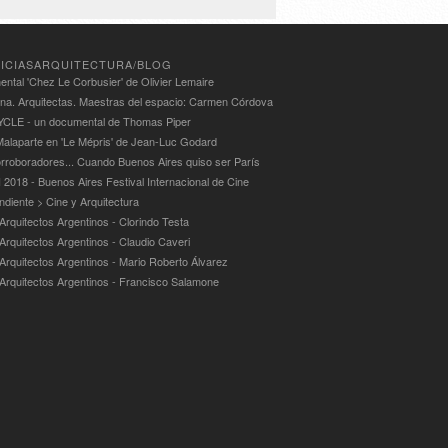
ICIASARQUITECTURA/BLOG
ntal 'Chez Le Corbusier' de Olivier Lemaire
ina. Arquitectas. Maestras del espacio: Carmen Córdova
LE - un documental de Thomas Piper
alaparte en 'Le Mépris' de Jean-Luc Godard
rroboradores... Cuando Buenos Aires quiso ser París
 2018 - Buenos Aires Festival Internacional de Cine
ndiente > Cine y Arquitectura
Arquitectos Argentinos - Clorindo Testa
 Arquitectos Argentinos - Claudio Caveri
 Arquitectos Argentinos - Mario Roberto Álvarez
 Arquitectos Argentinos - Francisco Salamone