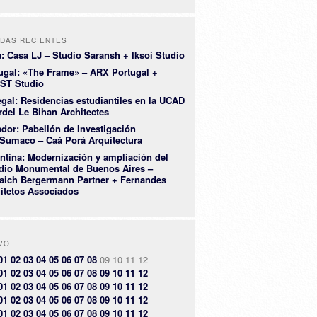
DAS RECIENTES
a: Casa LJ – Studio Saransh + Iksoi Studio
ugal: «The Frame» – ARX Portugal +
ST Studio
gal: Residencias estudiantiles en la UCAD
rdel Le Bihan Architectes
dor: Pabellón de Investigación
Sumaco – Caá Porá Arquitectura
ntina: Modernización y ampliación del
dio Monumental de Buenos Aires –
aich Bergermann Partner + Fernandes
itetos Associados
VO
01
02
03
04
05
06
07
08
09
10
11
12
01
02
03
04
05
06
07
08
09
10
11
12
01
02
03
04
05
06
07
08
09
10
11
12
01
02
03
04
05
06
07
08
09
10
11
12
01
02
03
04
05
06
07
08
09
10
11
12