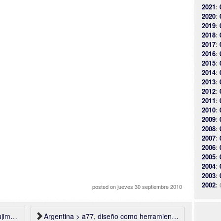
2021
:
2020
:
2019
:
2018
:
2017
:
2016
:
2015
:
2014
:
2013
:
2012
:
2011
:
2010
:
2009
:
2008
:
2007
:
2006
:
2005
:
2004
:
2003
:
2002
:
posted on
jueves 30 septiembre 2010
ciates
Argentina > a77, diseño como herramienta social…