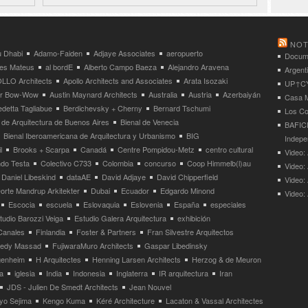
NOT
 Dhabi
Adamo-Faiden
Adjaye Associates
aeropuerto
Docume
res Mateus
al bordE
Alberto Campo Baeza
Alejandro Aravena
Argent
LLO Architects
Apollo Architects and Associates
Arata Isozaki
UP↑CYC
ier Bow-Wow
Austin Maynard Architects
Australia
Austria
Azerbaiyán
Casa M
detta Tagliabue
Berdichevsky + Cherny
Bernard Tschumi
Los Co
 de Arquitectura de Buenos Aires
Bienal de Venecia
BAFICI
Bienal Iberoamericana de Arquitectura y Urbanismo
BIG
Indepe
l
Brooks + Scarpa
Canadá
Centre Pompidou-Metz
centro cultural
Video: 
ndo Testa
Colectivo C733
Colombia
concurso
Coop Himmelb(l)au
Video:
Daniel Libeskind
dataAE
David Adjaye
David Chipperfield
Video:
orte Mandrup Arkitekter
Dubai
Ecuador
Edgardo Minond
Video:
Escocia
escuela
Eslovaquia
Eslovenia
España
especiales
tudio Barozzi Veiga
Estudio Galera Arquitectura
exhibición
Canales
Finlandia
Foster & Partners
Fran Silvestre Arquitectos
redy Massad
FujiwaraMuro Architects
Gaspar Libedinsky
enheim
H Arquitectes
Henning Larsen Architects
Herzog & de Meuron
a
iglesia
India
Indonesia
Inglaterra
IR arquitectura
Iran
JDS - Julien De Smedt Architects
Jean Nouvel
yo Sejima
Kengo Kuma
Kéré Architecture
Lacaton & Vassal Architectes