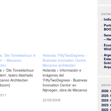
ENTRA
Indi
Port
BOO
Sene
– Ha
Ecua
Wild
Arge
a: ‘Die Toneelschuur in
Holanda: FiftyTwoDegrees –
Esta
m’ – Mecanoo
Business Innovation Centre,
Schl
cten
Mecanoo architecten
Arqu
a > 'Die Toneelschuur
Holanda > Información e
lem', teatro diseñado
imágenes del
canoo Architecten
'FiftyTwoDegrees - Business
nboom]
Innovation Centre' en
ARCHI
Nijmegen, obra de Mecanoo
2026
:
2011
architecten [arcspace]
2025
:
22/09/2008
2024
:
2023
:
2022
: