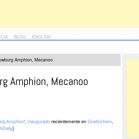
ICIA
BLOG
ENGLISH
uwburg Amphion, Mecanoo
rg Amphion, Mecanoo
rg Amphion
‘,
inaugurado
recientemente en
Doetinchem
,
hDaily
]