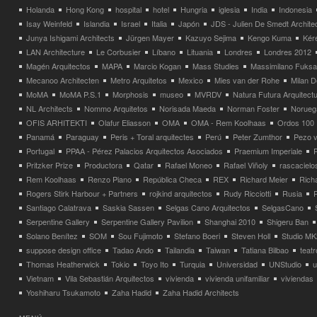
Holanda
Hong Kong
hospital
hotel
Hungria
iglesia
India
Indonesia
Isay Weinfeld
Islandia
Israel
Italia
Japón
JDS - Julien De Smedt Archite
Junya Ishigami Architects
Jürgen Mayer
Kazuyo Sejima
Kengo Kuma
Kéré
LAN Architecture
Le Corbusier
Líbano
Lituania
Londres
Londres 2012
Magén Arquitectos
MAPA
Marcio Kogan
Mass Studies
Massimilano Fuks
Mecanoo Architecten
Metro Arquitetos
Mexico
Mies van der Rohe
Milan 
MoMA
MoMA P.S.1
Morphosis
museo
MVRDV
Natura Futura Arquitect
NL Architects
Nommo Arquitetos
Norisada Maeda
Norman Foster
Norueg
OFIS ARHITEKTI
Olafur Eliasson
OMA
OMA - Rem Koolhaas
Ordos 100
Panamá
Paraguay
Peris + Toral arquitectes
Perú
Peter Zumthor
Pezo v
Portugal
PPAA - Pérez Palacios Arquitectos Asociados
Praemium Imperiale
Pritzker Prize
Productora
Qatar
Rafael Moneo
Rafael Viñoly
rascacielo
Rem Koolhaas
Renzo Piano
República Checa
REX
Richard Meier
Rich
Rogers Stirk Harbour + Partners
rojkind arquitectos
Rudy Ricciotti
Rusia
Santiago Calatrava
Saskia Sassen
Selgas Cano Arquitectos
SelgasCano
Serpentine Gallery
Serpentine Gallery Pavilion
Shanghai 2010
Shigeru Ban
Solano Benítez
SOM
Sou Fujimoto
Stefano Boeri
Steven Holl
Studio MK
suppose design office
Tadao Ando
Tailandia
Taiwan
Tatiana Bilbao
teatr
Thomas Heatherwick
Tokio
Toyo Ito
Turquia
Universidad
UNStudio
u
Vietnam
Vila Sebastián Arquitectos
vivienda
vivienda unifamiliar
viviendas
Yoshiharu Tsukamoto
Zaha Hadid
Zaha Hadid Architects