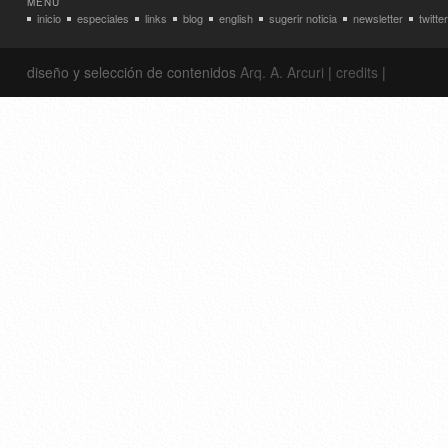
MENÚ
inicio
especiales
links
blog
english
sugerir noticia
newsletter
twitter
diseño y selección de contenidos
Arq. A. Arcuri
|
credits
|