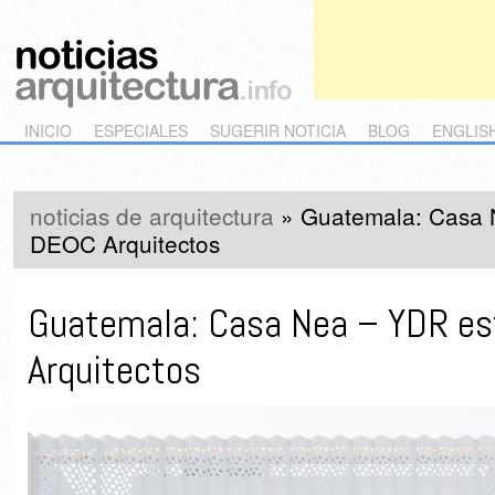
Main menu
Skip to primary content
Skip to secondary content
INICIO
ESPECIALES
SUGERIR NOTICIA
BLOG
ENGLIS
noticias de arquitectura
»
Guatemala: Casa 
DEOC Arquitectos
Guatemala: Casa Nea – YDR es
Arquitectos