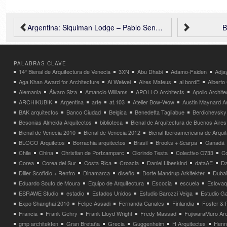
Argentina: Siquiman Lodge – Pablo Senmartín Arquitectos
B
PALABRAS CLAVE
14° Bienal de Arquitectura de Venecia
3XN
Abu Dhabi
Adamo-Faiden
Adja
Aga Khan Award for Architecture
Ai Weiwei
Aires Mateus
al bordE
Albert
Alemania
Álvaro Siza
Amancio Williams
APOLLO Architects
Apollo Archit
ARCHIKUBIK
Argentina
arte
at.103
Atelier Bow-Wow
Austin Maynard Ar
BAK arquitectos
Banco Ciudad
Belgica
Benedetta Tagliabue
Berdichevsky
Besonias Almeida Arquitectos
biblioteca
Bienal de Arquitectura de Buenos Aires
Bienal de Venecia 2010
Bienal de Venecia 2012
Bienal Iberoamericana de Arqui
BLOCO Arquitetos
Borrachia arquitectos
Brasil
Brooks + Scarpa
Canadá
Chile
China
Christian de Portzamparc
Clorindo Testa
Colectivo C733
C
Corea
Corea del Sur
Costa Rica
Croacia
Daniel Libeskind
dataAE
Da
Diller Scofidio + Renfro
Dinamarca
diseño
Dorte Mandrup Arkitekter
Dubai
Eduardo Souto de Moura
Equipo de Arquitectura
Escocia
escuela
Eslovaq
ESRAWE Studio
estadio
Estados Unidos
Estudio Barozzi Veiga
Estudio Ga
Expo Shanghai 2010
Felipe Assadi
Fernanda Canales
Finlandia
Foster & 
Francia
Frank Gehry
Frank Lloyd Wright
Fredy Massad
FujiwaraMuro Arc
gmp architekten
Gran Bretaña
Grecia
Guggenheim
H Arquitectes
Henni