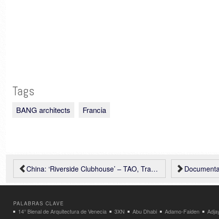
Tags
BANG architects
Francia
China: ‘Riverside Clubhouse’ – TAO, Trace Architecture Office
Documental: 
PALABRAS CLAVE
14° Bienal de Arquitectura de Venecia
3XN
Abu Dhabi
Adamo-Faiden
Adja