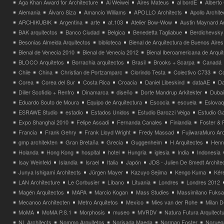
Aga Khan Award for Architecture
Ai Weiwei
Aires Mateus
al bordE
Albert
Alemania
Álvaro Siza
Amancio Williams
APOLLO Architects
Apollo Archit
ARCHIKUBIK
Argentina
arte
at.103
Atelier Bow-Wow
Austin Maynard Ar
BAK arquitectos
Banco Ciudad
Belgica
Benedetta Tagliabue
Berdichevsky
Besonias Almeida Arquitectos
biblioteca
Bienal de Arquitectura de Buenos Aires
Bienal de Venecia 2010
Bienal de Venecia 2012
Bienal Iberoamericana de Arqui
BLOCO Arquitetos
Borrachia arquitectos
Brasil
Brooks + Scarpa
Canadá
Chile
China
Christian de Portzamparc
Clorindo Testa
Colectivo C733
C
Corea
Corea del Sur
Costa Rica
Croacia
Daniel Libeskind
dataAE
Da
Diller Scofidio + Renfro
Dinamarca
diseño
Dorte Mandrup Arkitekter
Dubai
Eduardo Souto de Moura
Equipo de Arquitectura
Escocia
escuela
Eslovaq
ESRAWE Studio
estadio
Estados Unidos
Estudio Barozzi Veiga
Estudio Ga
Expo Shanghai 2010
Felipe Assadi
Fernanda Canales
Finlandia
Foster & 
Francia
Frank Gehry
Frank Lloyd Wright
Fredy Massad
FujiwaraMuro Arc
gmp architekten
Gran Bretaña
Grecia
Guggenheim
H Arquitectes
Henni
Holanda
Hong Kong
hospital
hotel
Hungria
iglesia
India
Indonesia
Isay Weinfeld
Islandia
Israel
Italia
Japón
JDS - Julien De Smedt Archite
Junya Ishigami Architects
Jürgen Mayer
Kazuyo Sejima
Kengo Kuma
Kéré
LAN Architecture
Le Corbusier
Líbano
Lituania
Londres
Londres 2012
Magén Arquitectos
MAPA
Marcio Kogan
Mass Studies
Massimilano Fuks
Mecanoo Architecten
Metro Arquitetos
Mexico
Mies van der Rohe
Milan 
MoMA
MoMA P.S.1
Morphosis
museo
MVRDV
Natura Futura Arquitect
NL Architects
Nommo Arquitetos
Norisada Maeda
Norman Foster
Norueg