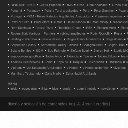
OFIS ARHITEKTI
Olafur Eliasson
OMA
OMA - Rem Koolhaas
Ordos 100
Panamá
Paraguay
Peris + Toral arquitectes
Perú
Peter Zumthor
Pezo v
Portugal
PPAA - Pérez Palacios Arquitectos Asociados
Praemium Imperiale
Pritzker Prize
Productora
Qatar
Rafael Moneo
Rafael Viñoly
rascacielo
Rem Koolhaas
Renzo Piano
República Checa
REX
Richard Meier
Rich
Rogers Stirk Harbour + Partners
rojkind arquitectos
Rudy Ricciotti
Rusia
Santiago Calatrava
Saskia Sassen
Selgas Cano Arquitectos
SelgasCano
Serpentine Gallery
Serpentine Gallery Pavilion
Shanghai 2010
Shigeru Ban
Solano Benítez
SOM
Sou Fujimoto
Stefano Boeri
Steven Holl
Studio MK
suppose design office
Tadao Ando
Tailandia
Taiwan
Tatiana Bilbao
teatr
Thomas Heatherwick
Tokio
Toyo Ito
Turquia
Universidad
UNStudio
u
Vietnam
Vila Sebastián Arquitectos
vivienda
vivienda unifamiliar
viviendas
Yoshiharu Tsukamoto
Zaha Hadid
Zaha Hadid Architects
MENÚ
inicio
especiales
links
blog
english
sugerir noticia
newsletter
twitter
diseño y selección de contenidos
Arq. A. Arcuri
|
credits
|