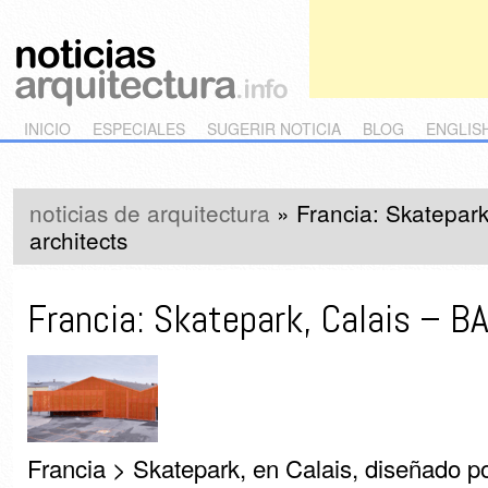
Main menu
Skip to primary content
Skip to secondary content
INICIO
ESPECIALES
SUGERIR NOTICIA
BLOG
ENGLIS
noticias de arquitectura
»
Francia: Skatepar
architects
Francia: Skatepark, Calais – B
Francia > Skatepark, en Calais, diseñado p