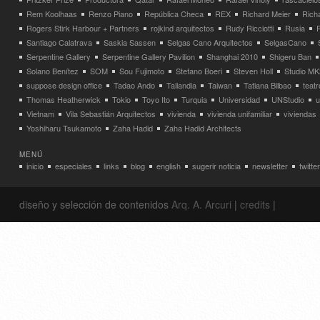
Rem Koolhaas
Renzo Piano
República Checa
REX
Richard Meier
Rich
Rogers Stirk Harbour + Partners
rojkind arquitectos
Rudy Ricciotti
Rusia
Santiago Calatrava
Saskia Sassen
Selgas Cano Arquitectos
SelgasCano
Serpentine Gallery
Serpentine Gallery Pavilion
Shanghai 2010
Shigeru Ban
Solano Benítez
SOM
Sou Fujimoto
Stefano Boeri
Steven Holl
Studio MK
suppose design office
Tadao Ando
Tailandia
Taiwan
Tatiana Bilbao
teatr
Thomas Heatherwick
Tokio
Toyo Ito
Turquia
Universidad
UNStudio
u
Vietnam
Vila Sebastián Arquitectos
vivienda
vivienda unifamiliar
viviendas
Yoshiharu Tsukamoto
Zaha Hadid
Zaha Hadid Architects
MENÚ
inicio
especiales
links
blog
english
sugerir noticia
newsletter
twitter
diseño y selección de contenidos
Arq. A. Arcuri
|
credits
|