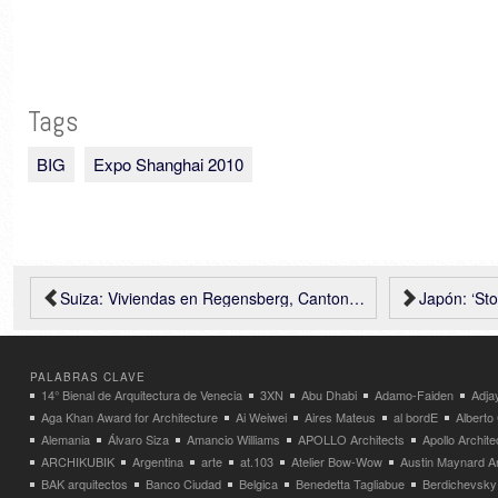
Tags
BIG
Expo Shanghai 2010
Suiza: Viviendas en Regensberg, Canton Zurich, L3P Architekten
Japón: ‘Stone T
PALABRAS CLAVE
14° Bienal de Arquitectura de Venecia
3XN
Abu Dhabi
Adamo-Faiden
Adja
Aga Khan Award for Architecture
Ai Weiwei
Aires Mateus
al bordE
Albert
Alemania
Álvaro Siza
Amancio Williams
APOLLO Architects
Apollo Archit
ARCHIKUBIK
Argentina
arte
at.103
Atelier Bow-Wow
Austin Maynard Ar
BAK arquitectos
Banco Ciudad
Belgica
Benedetta Tagliabue
Berdichevsky