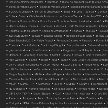
Besonias Almeida Arquitectos
biblioteca
Bienal de Arquitectura de Buenos Aires
Bienal de Venecia 2010
Bienal de Venecia 2012
Bienal Iberoamericana de Arqui
BLOCO Arquitetos
Borrachia arquitectos
Brasil
Brooks + Scarpa
Canadá
Chile
China
Christian de Portzamparc
Clorindo Testa
Colectivo C733
C
Corea
Corea del Sur
Costa Rica
Croacia
Daniel Libeskind
dataAE
Da
Diller Scofidio + Renfro
Dinamarca
diseño
Dorte Mandrup Arkitekter
Dubai
Eduardo Souto de Moura
Equipo de Arquitectura
Escocia
escuela
Eslovaq
ESRAWE Studio
estadio
Estados Unidos
Estudio Barozzi Veiga
Estudio Ga
Expo Shanghai 2010
Felipe Assadi
Fernanda Canales
Finlandia
Foster & 
Francia
Frank Gehry
Frank Lloyd Wright
Fredy Massad
FujiwaraMuro Arc
gmp architekten
Gran Bretaña
Grecia
Guggenheim
H Arquitectes
Henni
Holanda
Hong Kong
hospital
hotel
Hungria
iglesia
India
Indonesia
Isay Weinfeld
Islandia
Israel
Italia
Japón
JDS - Julien De Smedt Archite
Junya Ishigami Architects
Jürgen Mayer
Kazuyo Sejima
Kengo Kuma
Kéré
LAN Architecture
Le Corbusier
Líbano
Lituania
Londres
Londres 2012
Magén Arquitectos
MAPA
Marcio Kogan
Mass Studies
Massimilano Fuks
Mecanoo Architecten
Metro Arquitetos
Mexico
Mies van der Rohe
Milan 
MoMA
MoMA P.S.1
Morphosis
museo
MVRDV
Natura Futura Arquitect
NL Architects
Nommo Arquitetos
Norisada Maeda
Norman Foster
Norueg
OFIS ARHITEKTI
Olafur Eliasson
OMA
OMA - Rem Koolhaas
Ordos 100
Panamá
Paraguay
Peris + Toral arquitectes
Perú
Peter Zumthor
Pezo v
Portugal
PPAA - Pérez Palacios Arquitectos Asociados
Praemium Imperiale
Pritzker Prize
Productora
Qatar
Rafael Moneo
Rafael Viñoly
rascacielo