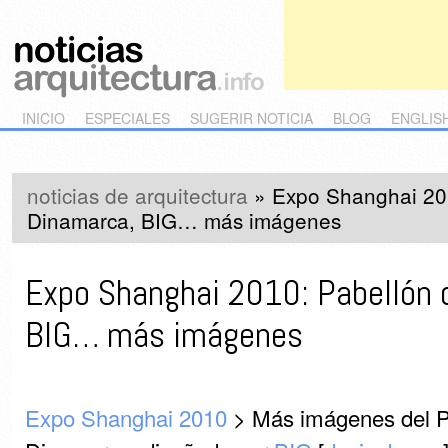
Main menu
Skip to primary content
Skip to secondary content
INICIO
ESPECIALES
SUGERIR NOTICIA
BLOG
ENGLIS
noticias de arquitectura
»
Expo Shanghai 20
Dinamarca, BIG… más imágenes
Expo Shanghai 2010: Pabellón 
BIG… más imágenes
Expo Shanghai 2010
> Más imágenes del P