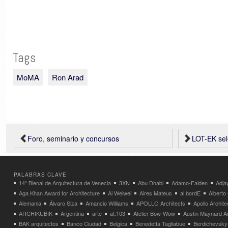
Tags
MoMA
Ron Arad
Foro, seminario y concursos
LOT-EK seleccion
PALABRAS CLAVE
14° Bienal de Arquitectura de Venecia
3XN
Abu Dhabi
Adamo-Faiden
Adja
Aga Khan Award for Architecture
Ai Weiwei
Aires Mateus
al bordE
Albert
Alemania
Álvaro Siza
Amancio Williams
APOLLO Architects
Apollo Archit
ARCHIKUBIK
Argentina
arte
at.103
Atelier Bow-Wow
Austin Maynard Ar
BAK arquitectos
Banco Ciudad
Belgica
Benedetta Tagliabue
Berdichevsky