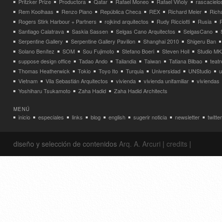
Pritzker Prize
Productora
Qatar
Rafael Moneo
Rafael Viñoly
rascacielo
Rem Koolhaas
Renzo Piano
República Checa
REX
Richard Meier
Rich
Rogers Stirk Harbour + Partners
rojkind arquitectos
Rudy Ricciotti
Rusia
Santiago Calatrava
Saskia Sassen
Selgas Cano Arquitectos
SelgasCano
Serpentine Gallery
Serpentine Gallery Pavilion
Shanghai 2010
Shigeru Ban
Solano Benítez
SOM
Sou Fujimoto
Stefano Boeri
Steven Holl
Studio MK
suppose design office
Tadao Ando
Tailandia
Taiwan
Tatiana Bilbao
teatr
Thomas Heatherwick
Tokio
Toyo Ito
Turquia
Universidad
UNStudio
u
Vietnam
Vila Sebastián Arquitectos
vivienda
vivienda unifamiliar
viviendas
Yoshiharu Tsukamoto
Zaha Hadid
Zaha Hadid Architects
MENÚ
inicio
especiales
links
blog
english
sugerir noticia
newsletter
twitter
diseño y selección de contenidos
Arq. A. Arcuri
|
credits
|