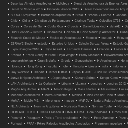
Besonias Almeida Arquitectos
biblioteca
Bienal de Arquitectura de Buenos Aires
Bienal de Venecia 2010
Bienal de Venecia 2012
Bienal Iberoamericana de Arqui
BLOCO Arquitetos
Borrachia arquitectos
Brasil
Brooks + Scarpa
Canadá
Chile
China
Christian de Portzamparc
Clorindo Testa
Colectivo C733
C
Corea
Corea del Sur
Costa Rica
Croacia
Daniel Libeskind
dataAE
Da
Diller Scofidio + Renfro
Dinamarca
diseño
Dorte Mandrup Arkitekter
Dubai
Eduardo Souto de Moura
Equipo de Arquitectura
Escocia
escuela
Eslovaq
ESRAWE Studio
estadio
Estados Unidos
Estudio Barozzi Veiga
Estudio Ga
Expo Shanghai 2010
Felipe Assadi
Fernanda Canales
Finlandia
Foster & 
Francia
Frank Gehry
Frank Lloyd Wright
Fredy Massad
FujiwaraMuro Arc
gmp architekten
Gran Bretaña
Grecia
Guggenheim
H Arquitectes
Henni
Holanda
Hong Kong
hospital
hotel
Hungria
iglesia
India
Indonesia
Isay Weinfeld
Islandia
Israel
Italia
Japón
JDS - Julien De Smedt Archite
Junya Ishigami Architects
Jürgen Mayer
Kazuyo Sejima
Kengo Kuma
Kéré
LAN Architecture
Le Corbusier
Líbano
Lituania
Londres
Londres 2012
Magén Arquitectos
MAPA
Marcio Kogan
Mass Studies
Massimilano Fuks
Mecanoo Architecten
Metro Arquitetos
Mexico
Mies van der Rohe
Milan 
MoMA
MoMA P.S.1
Morphosis
museo
MVRDV
Natura Futura Arquitect
NL Architects
Nommo Arquitetos
Norisada Maeda
Norman Foster
Norueg
OFIS ARHITEKTI
Olafur Eliasson
OMA
OMA - Rem Koolhaas
Ordos 100
Panamá
Paraguay
Peris + Toral arquitectes
Perú
Peter Zumthor
Pezo v
Portugal
PPAA - Pérez Palacios Arquitectos Asociados
Praemium Imperiale