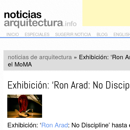
Main menu
Skip to primary content
Skip to secondary content
INICIO
ESPECIALES
SUGERIR NOTICIA
BLOG
ENGLIS
noticias de arquitectura
»
Exhibición: ‘Ron A
el MoMA
Exhibición: ‘Ron Arad: No Disci
Exhibición: ‘
Ron Arad
: No Discipline’ hasta