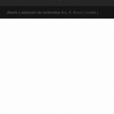
diseño y selección de contenidos
Arq. A. Arcuri
|
credits
|