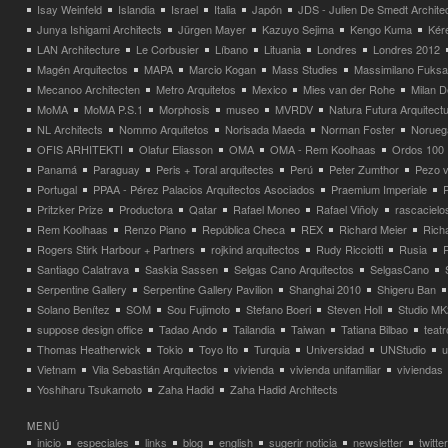
Isay Weinfeld
Islandia
Israel
Italia
Japón
JDS - Julien De Smedt Archite
Junya Ishigami Architects
Jürgen Mayer
Kazuyo Sejima
Kengo Kuma
Kéré
LAN Architecture
Le Corbusier
Líbano
Lituania
Londres
Londres 2012
Magén Arquitectos
MAPA
Marcio Kogan
Mass Studies
Massimilano Fuks
Mecanoo Architecten
Metro Arquitetos
Mexico
Mies van der Rohe
Milan 
MoMA
MoMA P.S.1
Morphosis
museo
MVRDV
Natura Futura Arquitect
NL Architects
Nommo Arquitetos
Norisada Maeda
Norman Foster
Norueg
OFIS ARHITEKTI
Olafur Eliasson
OMA
OMA - Rem Koolhaas
Ordos 100
Panamá
Paraguay
Peris + Toral arquitectes
Perú
Peter Zumthor
Pezo v
Portugal
PPAA - Pérez Palacios Arquitectos Asociados
Praemium Imperiale
Pritzker Prize
Productora
Qatar
Rafael Moneo
Rafael Viñoly
rascacielo
Rem Koolhaas
Renzo Piano
República Checa
REX
Richard Meier
Rich
Rogers Stirk Harbour + Partners
rojkind arquitectos
Rudy Ricciotti
Rusia
Santiago Calatrava
Saskia Sassen
Selgas Cano Arquitectos
SelgasCano
Serpentine Gallery
Serpentine Gallery Pavilion
Shanghai 2010
Shigeru Ban
Solano Benítez
SOM
Sou Fujimoto
Stefano Boeri
Steven Holl
Studio MK
suppose design office
Tadao Ando
Tailandia
Taiwan
Tatiana Bilbao
teatr
Thomas Heatherwick
Tokio
Toyo Ito
Turquia
Universidad
UNStudio
u
Vietnam
Vila Sebastián Arquitectos
vivienda
vivienda unifamiliar
viviendas
Yoshiharu Tsukamoto
Zaha Hadid
Zaha Hadid Architects
MENÚ
inicio
especiales
links
blog
english
sugerir noticia
newsletter
twitter