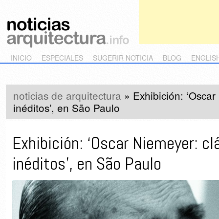
Main menu
Skip to primary content
Skip to secondary content
INICIO
ESPECIALES
SUGERIR NOTICIA
BLOG
ENGLIS
noticias de arquitectura
»
Exhibición: ‘Oscar
inéditos’, en São Paulo
Exhibición: ‘Oscar Niemeyer: cl
inéditos’, en São Paulo