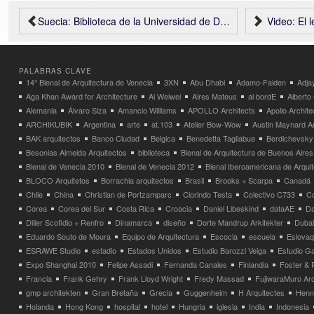
Suecia: Biblioteca de la Universidad de Dalarna – ADEPT
Video: El
PALABRAS CLAVE
14° Bienal de Arquitectura de Venecia
3XN
Abu Dhabi
Adamo-Faiden
Adja
Aga Khan Award for Architecture
Ai Weiwei
Aires Mateus
al bordE
Albert
Alemania
Álvaro Siza
Amancio Williams
APOLLO Architects
Apollo Archit
ARCHIKUBIK
Argentina
arte
at.103
Atelier Bow-Wow
Austin Maynard Ar
BAK arquitectos
Banco Ciudad
Belgica
Benedetta Tagliabue
Berdichevsky
Besonias Almeida Arquitectos
biblioteca
Bienal de Arquitectura de Buenos Aires
Bienal de Venecia 2010
Bienal de Venecia 2012
Bienal Iberoamericana de Arqui
BLOCO Arquitetos
Borrachia arquitectos
Brasil
Brooks + Scarpa
Canadá
Chile
China
Christian de Portzamparc
Clorindo Testa
Colectivo C733
C
Corea
Corea del Sur
Costa Rica
Croacia
Daniel Libeskind
dataAE
Da
Diller Scofidio + Renfro
Dinamarca
diseño
Dorte Mandrup Arkitekter
Dubai
Eduardo Souto de Moura
Equipo de Arquitectura
Escocia
escuela
Eslovaq
ESRAWE Studio
estadio
Estados Unidos
Estudio Barozzi Veiga
Estudio Ga
Expo Shanghai 2010
Felipe Assadi
Fernanda Canales
Finlandia
Foster & 
Francia
Frank Gehry
Frank Lloyd Wright
Fredy Massad
FujiwaraMuro Arc
gmp architekten
Gran Bretaña
Grecia
Guggenheim
H Arquitectes
Henni
Holanda
Hong Kong
hospital
hotel
Hungria
iglesia
India
Indonesia