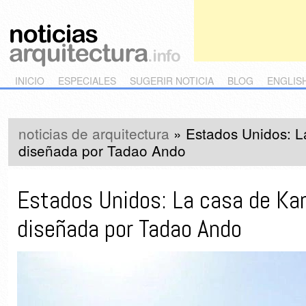
Main menu
Skip to primary content
Skip to secondary content
INICIO
ESPECIALES
SUGERIR NOTICIA
BLOG
ENGLIS
noticias de arquitectura
»
Estados Unidos: L
diseñada por Tadao Ando
Estados Unidos: La casa de Ka
diseñada por Tadao Ando