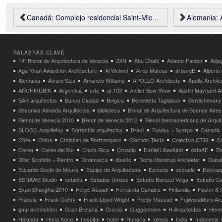
Canadá: Complejo residencial Saint-Michel Nord – Saia Barbarese Toupouzanov Architectes
Alemania: Ampliaci
PALABRAS CLAVE
14° Bienal de Arquitectura de Venecia
3XN
Abu Dhabi
Adamo-Faiden
Adja
Aga Khan Award for Architecture
Ai Weiwei
Aires Mateus
al bordE
Albert
Alemania
Álvaro Siza
Amancio Williams
APOLLO Architects
Apollo Archit
ARCHIKUBIK
Argentina
arte
at.103
Atelier Bow-Wow
Austin Maynard Ar
BAK arquitectos
Banco Ciudad
Belgica
Benedetta Tagliabue
Berdichevsky
Besonias Almeida Arquitectos
biblioteca
Bienal de Arquitectura de Buenos Aires
Bienal de Venecia 2010
Bienal de Venecia 2012
Bienal Iberoamericana de Arqui
BLOCO Arquitetos
Borrachia arquitectos
Brasil
Brooks + Scarpa
Canadá
Chile
China
Christian de Portzamparc
Clorindo Testa
Colectivo C733
C
Corea
Corea del Sur
Costa Rica
Croacia
Daniel Libeskind
dataAE
Da
Diller Scofidio + Renfro
Dinamarca
diseño
Dorte Mandrup Arkitekter
Dubai
Eduardo Souto de Moura
Equipo de Arquitectura
Escocia
escuela
Eslovaq
ESRAWE Studio
estadio
Estados Unidos
Estudio Barozzi Veiga
Estudio Ga
Expo Shanghai 2010
Felipe Assadi
Fernanda Canales
Finlandia
Foster & 
Francia
Frank Gehry
Frank Lloyd Wright
Fredy Massad
FujiwaraMuro Arc
gmp architekten
Gran Bretaña
Grecia
Guggenheim
H Arquitectes
Henni
Holanda
Hong Kong
hospital
hotel
Hungria
iglesia
India
Indonesia