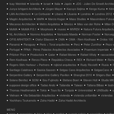
Isay Weinfeld
Islandia
Israel
Italia
Japón
JDS - Julien De Smedt Archite
Junya Ishigami Architects
Jürgen Mayer
Kazuyo Sejima
Kengo Kuma
Kéré
LAN Architecture
Le Corbusier
Líbano
Lituania
Londres
Londres 2012
Magén Arquitectos
MAPA
Marcio Kogan
Mass Studies
Massimilano Fuks
Mecanoo Architecten
Metro Arquitetos
Mexico
Mies van der Rohe
Milan 
MoMA
MoMA P.S.1
Morphosis
museo
MVRDV
Natura Futura Arquitect
NL Architects
Nommo Arquitetos
Norisada Maeda
Norman Foster
Norueg
OFIS ARHITEKTI
Olafur Eliasson
OMA
OMA - Rem Koolhaas
Ordos 100
Panamá
Paraguay
Peris + Toral arquitectes
Perú
Peter Zumthor
Pezo v
Portugal
PPAA - Pérez Palacios Arquitectos Asociados
Praemium Imperiale
Pritzker Prize
Productora
Qatar
Rafael Moneo
Rafael Viñoly
rascacielo
Rem Koolhaas
Renzo Piano
República Checa
REX
Richard Meier
Rich
Rogers Stirk Harbour + Partners
rojkind arquitectos
Rudy Ricciotti
Rusia
Santiago Calatrava
Saskia Sassen
Selgas Cano Arquitectos
SelgasCano
Serpentine Gallery
Serpentine Gallery Pavilion
Shanghai 2010
Shigeru Ban
Solano Benítez
SOM
Sou Fujimoto
Stefano Boeri
Steven Holl
Studio MK
suppose design office
Tadao Ando
Tailandia
Taiwan
Tatiana Bilbao
teatr
Thomas Heatherwick
Tokio
Toyo Ito
Turquia
Universidad
UNStudio
u
Vietnam
Vila Sebastián Arquitectos
vivienda
vivienda unifamiliar
viviendas
Yoshiharu Tsukamoto
Zaha Hadid
Zaha Hadid Architects
MENÚ
inicio
especiales
links
blog
english
sugerir noticia
newsletter
twitter