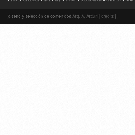
diseño y selección de contenidos
Arq. A. Arcuri
|
credits
|