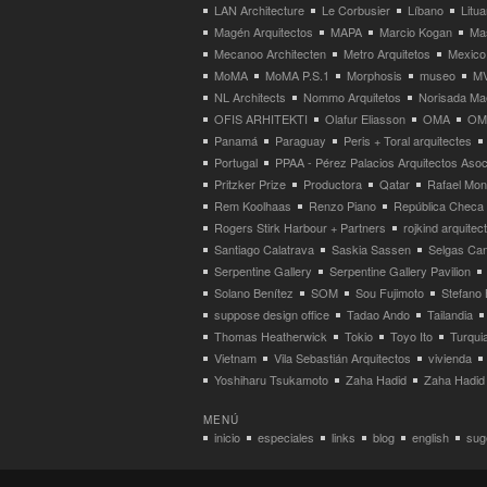
LAN Architecture
Le Corbusier
Líbano
Litua
Magén Arquitectos
MAPA
Marcio Kogan
Ma
Mecanoo Architecten
Metro Arquitetos
Mexico
MoMA
MoMA P.S.1
Morphosis
museo
M
NL Architects
Nommo Arquitetos
Norisada Ma
OFIS ARHITEKTI
Olafur Eliasson
OMA
OMA
Panamá
Paraguay
Peris + Toral arquitectes
Portugal
PPAA - Pérez Palacios Arquitectos Aso
Pritzker Prize
Productora
Qatar
Rafael Mo
Rem Koolhaas
Renzo Piano
República Checa
Rogers Stirk Harbour + Partners
rojkind arquitec
Santiago Calatrava
Saskia Sassen
Selgas Can
Serpentine Gallery
Serpentine Gallery Pavilion
Solano Benítez
SOM
Sou Fujimoto
Stefano 
suppose design office
Tadao Ando
Tailandia
Thomas Heatherwick
Tokio
Toyo Ito
Turqui
Vietnam
Vila Sebastián Arquitectos
vivienda
Yoshiharu Tsukamoto
Zaha Hadid
Zaha Hadid 
MENÚ
inicio
especiales
links
blog
english
suge