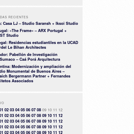
DAS RECIENTES
a: Casa LJ – Studio Saransh + Iksoi Studio
ugal: «The Frame» – ARX Portugal +
ST Studio
gal: Residencias estudiantiles en la UCAD
rdel Le Bihan Architectes
dor: Pabellón de Investigación
Sumaco – Caá Porá Arquitectura
ntina: Modernización y ampliación del
dio Monumental de Buenos Aires –
aich Bergermann Partner + Fernandes
itetos Associados
VO
01
02
03
04
05
06
07
08
09
10
11
12
01
02
03
04
05
06
07
08
09
10
11
12
01
02
03
04
05
06
07
08
09
10
11
12
01
02
03
04
05
06
07
08
09
10
11
12
01
02
03
04
05
06
07
08
09
10
11
12