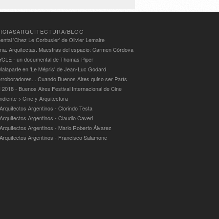
ICIASARQUITECTURA/BLOG
ntal 'Chez Le Corbusier' de Olivier Lemaire
ina. Arquitectas. Maestras del espacio: Carmen Córdova
LE - un documental de Thomas Piper
alaparte en 'Le Mépris' de Jean-Luc Godard
rroboradores... Cuando Buenos Aires quiso ser París
 2018 - Buenos Aires Festival Internacional de Cine
ndiente > Cine y Arquitectura
Arquitectos Argentinos - Clorindo Testa
 Arquitectos Argentinos - Claudio Caveri
 Arquitectos Argentinos - Mario Roberto Álvarez
 Arquitectos Argentinos - Francisco Salamone