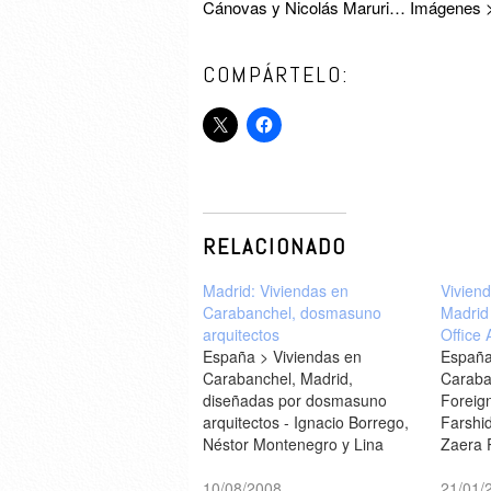
Cánovas y Nicolás Maruri… Imágenes 
COMPÁRTELO:
RELACIONADO
Madrid: Viviendas en
Vivien
Carabanchel, dosmasuno
Madrid
arquitectos
Office 
España > Viviendas en
España
Carabanchel, Madrid,
Caraba
diseñadas por dosmasuno
Foreign
arquitectos - Ignacio Borrego,
Farshi
Néstor Montenegro y Lina
Zaera 
Toro [Arch Daily]Imágenes >
Miguel de Guzmán. Fotografía
10/08/2008
21/01/