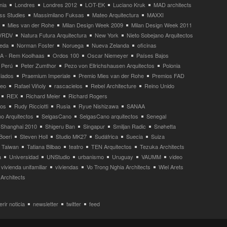
nia
Londres
Londres 2012
LOT-EK
Luciano Kruk
MAD architects
ss Studies
Massimilano Fuksas
Mateo Arquitectura
MAXXI
Mies van der Rohe
Milan Design Week 2009
Milan Design Week 2011
VRDV
Natura Futura Arquitectura
New York
Nieto Sobejano Arquitectos
eda
Norman Foster
Noruega
Nueva Zelanda
oficinas
 - Rem Koolhaas
Ordos 100
Oscar Niemeyer
Países Bajos
Perú
Peter Zumthor
Pezo von Ellrichshausen Arquitectos
Polonia
ciados
Praemium Imperiale
Premio Mies van der Rohe
Premios FAD
neo
Rafael Viñoly
rascacielos
Rebel Architecture
Reino Unido
REX
Richard Meier
Richard Rogers
tos
Rudy Ricciotti
Rusia
Ryue Nishizawa
SANAA
o Arquitectos
SelgasCano
SelgasCano arquitectos
Senegal
Shanghai 2010
Shigeru Ban
Singapur
Smiljan Radic
Snøhetta
Boeri
Steven Holl
Studio MK27
Sudáfrica
Suecia
Suiza
Taiwan
Tatiana Bilbao
teatro
TEN Arquitectos
Tezuka Architects
a
Universidad
UNStudio
urbanismo
Uruguay
VAUMM
video
vivienda unifamiliar
viviendas
Vo Trong Nghia Architects
Wiel Arets
Architects
rir noticia
newsletter
twitter
feed