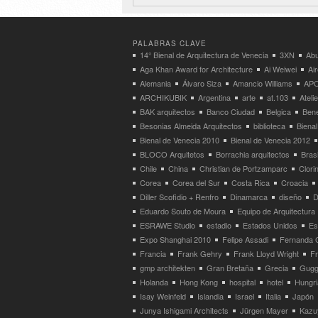
PALABRAS CLAVE
14° Bienal de Arquitectura de Venecia
3XN
Abu
Aga Khan Award for Architecture
Ai Weiwei
Ai
Alemania
Álvaro Siza
Amancio Williams
APO
ARCHIKUBIK
Argentina
arte
at.103
Atel
BAK arquitectos
Banco Ciudad
Belgica
Bene
Besonias Almeida Arquitectos
biblioteca
Bienal
Bienal de Venecia 2010
Bienal de Venecia 2012
BLOCO Arquitetos
Borrachia arquitectos
Brasi
Chile
China
Christian de Portzamparc
Clori
Corea
Corea del Sur
Costa Rica
Croacia
Diller Scofidio + Renfro
Dinamarca
diseño
D
Eduardo Souto de Moura
Equipo de Arquitectura
ESRAWE Studio
estadio
Estados Unidos
Es
Expo Shanghai 2010
Felipe Assadi
Fernanda 
Francia
Frank Gehry
Frank Lloyd Wright
F
gmp architekten
Gran Bretaña
Grecia
Gugg
Holanda
Hong Kong
hospital
hotel
Hungri
Isay Weinfeld
Islandia
Israel
Italia
Japón
Junya Ishigami Architects
Jürgen Mayer
Kazu