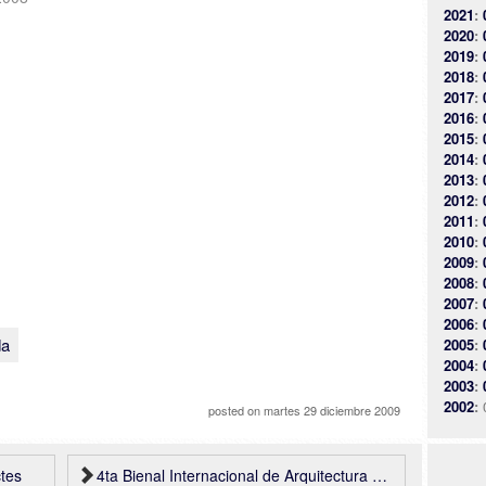
2021
:
2020
:
2019
:
2018
:
2017
:
2016
:
2015
:
2014
:
2013
:
2012
:
2011
:
2010
:
2009
:
2008
:
2007
:
2006
:
da
2005
:
2004
:
2003
:
2002
:
posted on
martes 29 diciembre 2009
ctes
4ta Bienal Internacional de Arquitectura de Róterdam