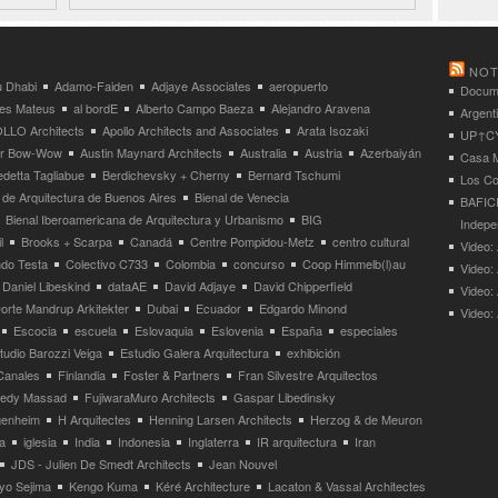
NOT
 Dhabi
Adamo-Faiden
Adjaye Associates
aeropuerto
Docume
res Mateus
al bordE
Alberto Campo Baeza
Alejandro Aravena
Argent
LLO Architects
Apollo Architects and Associates
Arata Isozaki
UP↑CYC
ier Bow-Wow
Austin Maynard Architects
Australia
Austria
Azerbaiyán
Casa M
detta Tagliabue
Berdichevsky + Cherny
Bernard Tschumi
Los Co
 de Arquitectura de Buenos Aires
Bienal de Venecia
BAFICI
Bienal Iberoamericana de Arquitectura y Urbanismo
BIG
Indepe
l
Brooks + Scarpa
Canadá
Centre Pompidou-Metz
centro cultural
Video: 
ndo Testa
Colectivo C733
Colombia
concurso
Coop Himmelb(l)au
Video:
Daniel Libeskind
dataAE
David Adjaye
David Chipperfield
Video:
orte Mandrup Arkitekter
Dubai
Ecuador
Edgardo Minond
Video:
Escocia
escuela
Eslovaquia
Eslovenia
España
especiales
tudio Barozzi Veiga
Estudio Galera Arquitectura
exhibición
Canales
Finlandia
Foster & Partners
Fran Silvestre Arquitectos
redy Massad
FujiwaraMuro Architects
Gaspar Libedinsky
enheim
H Arquitectes
Henning Larsen Architects
Herzog & de Meuron
a
iglesia
India
Indonesia
Inglaterra
IR arquitectura
Iran
JDS - Julien De Smedt Architects
Jean Nouvel
yo Sejima
Kengo Kuma
Kéré Architecture
Lacaton & Vassal Architectes