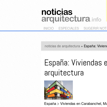
Main menu
Skip to primary content
Skip to secondary content
INICIO
ESPECIALES
SUGERIR NOT
noticias de arquitectura
»
España: Vivien
España: Viviendas 
arquitectura
España > Viviendas en Carabanchel, Ma