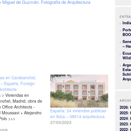
>
Miguel de Guzmán. Fotografía de Arquitectura
ENTRA
Indi
Port
BOO
Sene
– Ha
Ecua
Wild
Arge
Esta
Schl
das en Carabanchel,
Arqu
 – España, Foreign
Architects
 > Viviendas en
nchel, Madrid, obra de
ARCHI
 Office Architects -
2026
:
España: 24 viviendas públicas
d Moussavi + Alejandro
2025
:
en Ibiza – 08014 arquitectura
Polo >>>
2024
:
27/03/2023
2023
:
2022
:
2008