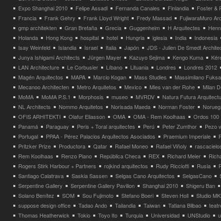
Expo Shanghai 2010
Felipe Assadi
Fernanda Canales
Finlandia
Foster & 
Francia
Frank Gehry
Frank Lloyd Wright
Fredy Massad
FujiwaraMuro Arc
gmp architekten
Gran Bretaña
Grecia
Guggenheim
H Arquitectes
Henni
Holanda
Hong Kong
hospital
hotel
Hungria
iglesia
India
Indonesia
Isay Weinfeld
Islandia
Israel
Italia
Japón
JDS - Julien De Smedt Archite
Junya Ishigami Architects
Jürgen Mayer
Kazuyo Sejima
Kengo Kuma
Kéré
LAN Architecture
Le Corbusier
Líbano
Lituania
Londres
Londres 2012
Magén Arquitectos
MAPA
Marcio Kogan
Mass Studies
Massimilano Fuks
Mecanoo Architecten
Metro Arquitetos
Mexico
Mies van der Rohe
Milan 
MoMA
MoMA P.S.1
Morphosis
museo
MVRDV
Natura Futura Arquitect
NL Architects
Nommo Arquitetos
Norisada Maeda
Norman Foster
Norueg
OFIS ARHITEKTI
Olafur Eliasson
OMA
OMA - Rem Koolhaas
Ordos 100
Panamá
Paraguay
Peris + Toral arquitectes
Perú
Peter Zumthor
Pezo v
Portugal
PPAA - Pérez Palacios Arquitectos Asociados
Praemium Imperiale
Pritzker Prize
Productora
Qatar
Rafael Moneo
Rafael Viñoly
rascacielo
Rem Koolhaas
Renzo Piano
República Checa
REX
Richard Meier
Rich
Rogers Stirk Harbour + Partners
rojkind arquitectos
Rudy Ricciotti
Rusia
Santiago Calatrava
Saskia Sassen
Selgas Cano Arquitectos
SelgasCano
Serpentine Gallery
Serpentine Gallery Pavilion
Shanghai 2010
Shigeru Ban
Solano Benítez
SOM
Sou Fujimoto
Stefano Boeri
Steven Holl
Studio MK
suppose design office
Tadao Ando
Tailandia
Taiwan
Tatiana Bilbao
teatr
Thomas Heatherwick
Tokio
Toyo Ito
Turquia
Universidad
UNStudio
u