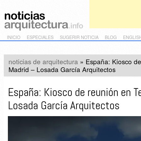
Main menu
Skip to primary content
Skip to secondary content
INICIO
ESPECIALES
SUGERIR NOTICIA
BLOG
ENGLIS
noticias de arquitectura
»
España: Kiosco de
Madrid – Losada García Arquitectos
España: Kiosco de reunión en T
Losada García Arquitectos