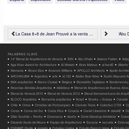
La Casa 8×8 de Jean Prouvé a la venta por U$D 2.5 millones
‘Abu 
PALABRAS CLAVE
14° Bienal de Arquitectura de Venecia
3XN
Abu Dhabi
Adamo-Faiden
Adja
Aga Khan Award for Architecture
Ai Weiwei
Aires Mateus
al bordE
Albert
Alemania
Álvaro Siza
Amancio Williams
APOLLO Architects
Apollo Archit
ARCHIKUBIK
Argentina
arte
at.103
Atelier Bow-Wow
Austin Maynard Ar
BAK arquitectos
Banco Ciudad
Belgica
Benedetta Tagliabue
Berdichevsky
Besonias Almeida Arquitectos
biblioteca
Bienal de Arquitectura de Buenos Aires
Bienal de Venecia 2010
Bienal de Venecia 2012
Bienal Iberoamericana de Arqui
BLOCO Arquitetos
Borrachia arquitectos
Brasil
Brooks + Scarpa
Canadá
Chile
China
Christian de Portzamparc
Clorindo Testa
Colectivo C733
C
Corea
Corea del Sur
Costa Rica
Croacia
Daniel Libeskind
dataAE
Da
Diller Scofidio + Renfro
Dinamarca
diseño
Dorte Mandrup Arkitekter
Dubai
Eduardo Souto de Moura
Equipo de Arquitectura
Escocia
escuela
Eslovaq
ESRAWE Studio
estadio
Estados Unidos
Estudio Barozzi Veiga
Estudio Ga