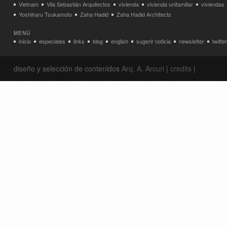
Vietnam
Vila Sebastián Arquitectos
vivienda
vivienda unifamiliar
viviendas
Yoshiharu Tsukamoto
Zaha Hadid
Zaha Hadid Architects
MENÚ
inicio
especiales
links
blog
english
sugerir noticia
newsletter
twitter
diseño y selección de contenidos
Arq. A. Arcuri
|
credits
|