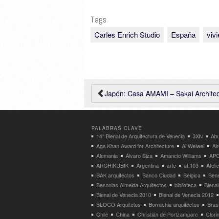
Tags
Carles Enrich Studio
España
viv
Japón: Casa AMAMI – Sakai Architec
PALABRAS CLAVE
14° Bienal de Arquitectura de Venecia
3XN
Abu
Aga Khan Award for Architecture
Ai Weiwei
Ai
Alemania
Álvaro Siza
Amancio Williams
APO
ARCHIKUBIK
Argentina
arte
at.103
Atel
BAK arquitectos
Banco Ciudad
Belgica
Bene
Besonias Almeida Arquitectos
biblioteca
Bienal
Bienal de Venecia 2010
Bienal de Venecia 2012
BLOCO Arquitetos
Borrachia arquitectos
Brasi
Chile
China
Christian de Portzamparc
Clori