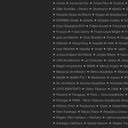
Corea
Corea del Sur
Costa Rica
Croacia
Diller Scofidio + Renfro
Dinamarca
diseño
D
Eduardo Souto de Moura
Equipo de Arquitectura
ESRAWE Studio
estadio
Estados Unidos
Es
Expo Shanghai 2010
Felipe Assadi
Fernanda 
Francia
Frank Gehry
Frank Lloyd Wright
F
gmp architekten
Gran Bretaña
Grecia
Gugg
Holanda
Hong Kong
hospital
hotel
Hungri
Isay Weinfeld
Islandia
Israel
Italia
Japón
Junya Ishigami Architects
Jürgen Mayer
Kazu
LAN Architecture
Le Corbusier
Líbano
Litua
Magén Arquitectos
MAPA
Marcio Kogan
Ma
Mecanoo Architecten
Metro Arquitetos
Mexico
MoMA
MoMA P.S.1
Morphosis
museo
M
NL Architects
Nommo Arquitetos
Norisada Ma
OFIS ARHITEKTI
Olafur Eliasson
OMA
OMA
Panamá
Paraguay
Peris + Toral arquitectes
Portugal
PPAA - Pérez Palacios Arquitectos Aso
Pritzker Prize
Productora
Qatar
Rafael Mo
Rem Koolhaas
Renzo Piano
República Checa
Rogers Stirk Harbour + Partners
rojkind arquitec
Santiago Calatrava
Saskia Sassen
Selgas Can