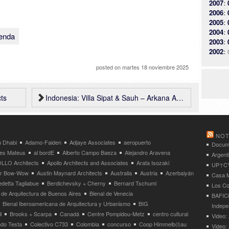
2007
:
2006
:
2005
:
2004
:
ienda
2003
:
2002
:
posted on
martes 18 noviembre 2025
ts
Indonesia: Villa Sipat & Sauh – Arkana Architects
NOT
 Dhabi
Adamo-Faiden
Adjaye Associates
aeropuerto
Docume
res Mateus
al bordE
Alberto Campo Baeza
Alejandro Aravena
Argent
LLO Architects
Apollo Architects and Associates
Arata Isozaki
UP↑CYC
ier Bow-Wow
Austin Maynard Architects
Australia
Austria
Azerbaiyán
Casa M
detta Tagliabue
Berdichevsky + Cherny
Bernard Tschumi
Los Co
 de Arquitectura de Buenos Aires
Bienal de Venecia
BAFICI
Bienal Iberoamericana de Arquitectura y Urbanismo
BIG
Indepe
l
Brooks + Scarpa
Canadá
Centre Pompidou-Metz
centro cultural
Video: 
ndo Testa
Colectivo C733
Colombia
concurso
Coop Himmelb(l)au
Video: