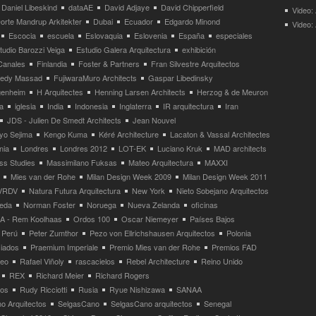
Daniel Libeskind
dataAE
David Adjaye
David Chipperfield
Video:
orte Mandrup Arkitekter
Dubai
Ecuador
Edgardo Minond
Video:
Escocia
escuela
Eslovaquia
Eslovenia
España
especiales
tudio Barozzi Veiga
Estudio Galera Arquitectura
exhibición
Canales
Finlandia
Foster & Partners
Fran Silvestre Arquitectos
redy Massad
FujiwaraMuro Architects
Gaspar Libedinsky
enheim
H Arquitectes
Henning Larsen Architects
Herzog & de Meuron
a
iglesia
India
Indonesia
Inglaterra
IR arquitectura
Iran
JDS - Julien De Smedt Architects
Jean Nouvel
yo Sejima
Kengo Kuma
Kéré Architecture
Lacaton & Vassal Architectes
nia
Londres
Londres 2012
LOT-EK
Luciano Kruk
MAD architects
ss Studies
Massimilano Fuksas
Mateo Arquitectura
MAXXI
Mies van der Rohe
Milan Design Week 2009
Milan Design Week 2011
VRDV
Natura Futura Arquitectura
New York
Nieto Sobejano Arquitectos
eda
Norman Foster
Noruega
Nueva Zelanda
oficinas
 - Rem Koolhaas
Ordos 100
Oscar Niemeyer
Países Bajos
Perú
Peter Zumthor
Pezo von Ellrichshausen Arquitectos
Polonia
ciados
Praemium Imperiale
Premio Mies van der Rohe
Premios FAD
neo
Rafael Viñoly
rascacielos
Rebel Architecture
Reino Unido
REX
Richard Meier
Richard Rogers
tos
Rudy Ricciotti
Rusia
Ryue Nishizawa
SANAA
o Arquitectos
SelgasCano
SelgasCano arquitectos
Senegal