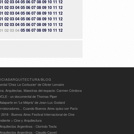
01
02
03
04
05
06
07
08
09
10
11
12
01
02
03
04
05
06
07
08
09
10
11
12
01
02
03
04
05
06
07
08
09
10
11
12
01
02
03
04
05
06
07
08
09
10
11
12
01
02
03
04
05
06
07
08
09
10
11
12
01
02
03
04
05
06
07
08
09
10
11
12
ICIASARQUITECTURA/BLOG
ntal 'Chez Le Corbusier' de Olivier Lemaire
ina. Arquitectas. Maestras del espacio: Carmen Córdova
LE - un documental de Thomas Piper
alaparte en 'Le Mépris' de Jean-Luc Godard
rroboradores... Cuando Buenos Aires quiso ser París
 2018 - Buenos Aires Festival Internacional de Cine
ndiente > Cine y Arquitectura
Arquitectos Argentinos - Clorindo Testa
 Arquitectos Argentinos - Claudio Caveri