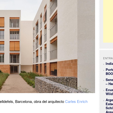
ENTRA
Indi
Port
BOO
Sene
– Ha
Ecua
Wild
Arge
lldefels, Barcelona, obra del arquitecto
Carles Enrich
Esta
Schl
Arqu