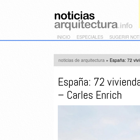
Main menu
Skip to primary content
Skip to secondary content
INICIO
ESPECIALES
SUGERIR NOT
noticias de arquitectura
»
España: 72 vivi
España: 72 vivienda
– Carles Enrich