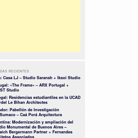
DAS RECIENTES
a: Casa LJ – Studio Saransh + Iksoi Studio
ugal: «The Frame» – ARX Portugal +
ST Studio
gal: Residencias estudiantiles en la UCAD
rdel Le Bihan Architectes
dor: Pabellón de Investigación
Sumaco – Caá Porá Arquitectura
ntina: Modernización y ampliación del
dio Monumental de Buenos Aires –
aich Bergermann Partner + Fernandes
itetos Associados