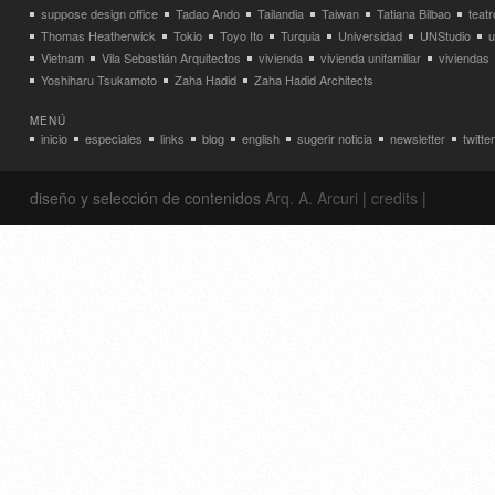
suppose design office
Tadao Ando
Tailandia
Taiwan
Tatiana Bilbao
teatr
Thomas Heatherwick
Tokio
Toyo Ito
Turquia
Universidad
UNStudio
u
Vietnam
Vila Sebastián Arquitectos
vivienda
vivienda unifamiliar
viviendas
Yoshiharu Tsukamoto
Zaha Hadid
Zaha Hadid Architects
MENÚ
inicio
especiales
links
blog
english
sugerir noticia
newsletter
twitter
diseño y selección de contenidos
Arq. A. Arcuri
|
credits
|