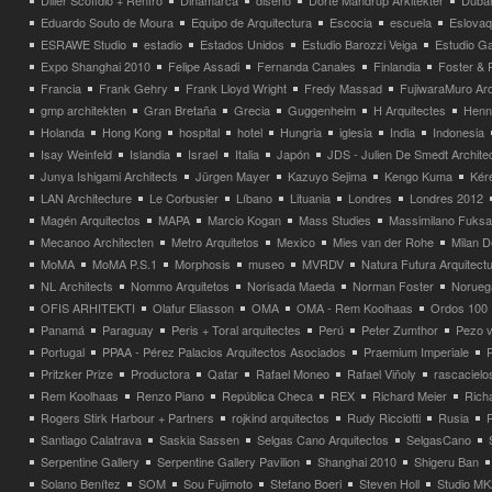
Diller Scofidio + Renfro
Dinamarca
diseño
Dorte Mandrup Arkitekter
Dubai
Eduardo Souto de Moura
Equipo de Arquitectura
Escocia
escuela
Eslovaq
ESRAWE Studio
estadio
Estados Unidos
Estudio Barozzi Veiga
Estudio Ga
Expo Shanghai 2010
Felipe Assadi
Fernanda Canales
Finlandia
Foster & 
Francia
Frank Gehry
Frank Lloyd Wright
Fredy Massad
FujiwaraMuro Arc
gmp architekten
Gran Bretaña
Grecia
Guggenheim
H Arquitectes
Henni
Holanda
Hong Kong
hospital
hotel
Hungria
iglesia
India
Indonesia
Isay Weinfeld
Islandia
Israel
Italia
Japón
JDS - Julien De Smedt Archite
Junya Ishigami Architects
Jürgen Mayer
Kazuyo Sejima
Kengo Kuma
Kéré
LAN Architecture
Le Corbusier
Líbano
Lituania
Londres
Londres 2012
Magén Arquitectos
MAPA
Marcio Kogan
Mass Studies
Massimilano Fuks
Mecanoo Architecten
Metro Arquitetos
Mexico
Mies van der Rohe
Milan 
MoMA
MoMA P.S.1
Morphosis
museo
MVRDV
Natura Futura Arquitect
NL Architects
Nommo Arquitetos
Norisada Maeda
Norman Foster
Norueg
OFIS ARHITEKTI
Olafur Eliasson
OMA
OMA - Rem Koolhaas
Ordos 100
Panamá
Paraguay
Peris + Toral arquitectes
Perú
Peter Zumthor
Pezo v
Portugal
PPAA - Pérez Palacios Arquitectos Asociados
Praemium Imperiale
Pritzker Prize
Productora
Qatar
Rafael Moneo
Rafael Viñoly
rascacielo
Rem Koolhaas
Renzo Piano
República Checa
REX
Richard Meier
Rich
Rogers Stirk Harbour + Partners
rojkind arquitectos
Rudy Ricciotti
Rusia
Santiago Calatrava
Saskia Sassen
Selgas Cano Arquitectos
SelgasCano
Serpentine Gallery
Serpentine Gallery Pavilion
Shanghai 2010
Shigeru Ban
Solano Benítez
SOM
Sou Fujimoto
Stefano Boeri
Steven Holl
Studio MK