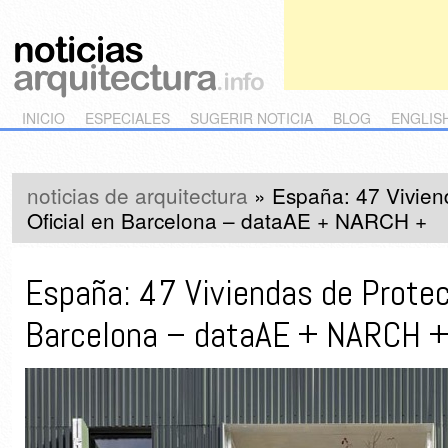
Main menu
Skip to primary content
Skip to secondary content
INICIO
ESPECIALES
SUGERIR NOTICIA
BLOG
ENGLIS
noticias de arquitectura
»
España: 47 Vivien
Oficial en Barcelona – dataAE + NARCH +
España: 47 Viviendas de Protec
Barcelona – dataAE + NARCH 