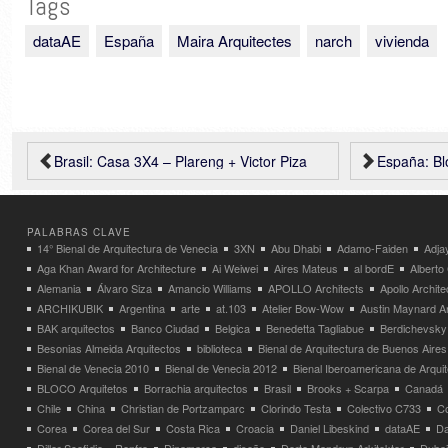
Tags
dataAE
España
Maira Arquitectes
narch
vivienda
Brasil: Casa 3X4 – Plareng + Victor Piza
España: Bloq
PALABRAS CLAVE
14° Bienal de Arquitectura de Venecia
3XN
Abu Dhabi
Adamo-Faiden
Adja
Aga Khan Award for Architecture
Ai Weiwei
Aires Mateus
al bordE
Albert
Alemania
Álvaro Siza
Amancio Williams
APOLLO Architects
Apollo Archit
ARCHIKUBIK
Argentina
arte
at.103
Atelier Bow-Wow
Austin Maynard Ar
BAK arquitectos
Banco Ciudad
Belgica
Benedetta Tagliabue
Berdichevsky
Besonias Almeida Arquitectos
biblioteca
Bienal de Arquitectura de Buenos Aires
Bienal de Venecia 2010
Bienal de Venecia 2012
Bienal Iberoamericana de Arqui
BLOCO Arquitetos
Borrachia arquitectos
Brasil
Brooks + Scarpa
Canadá
Chile
China
Christian de Portzamparc
Clorindo Testa
Colectivo C733
C
Corea
Corea del Sur
Costa Rica
Croacia
Daniel Libeskind
dataAE
Da