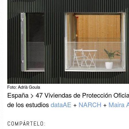
Foto: Adrià Goula
España > 47 Viviendas de Protección Oficia
de los estudios
dataAE
+
NARCH
+
Maira A
COMPÁRTELO: