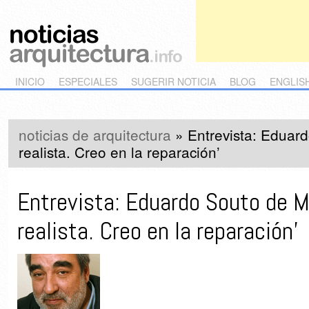
Main menu
Skip to primary content
Skip to secondary content
INICIO
ESPECIALES
SUGERIR NOTICIA
BLOG
ENGLIS
noticias de arquitectura
»
Entrevista: Eduar
realista. Creo en la reparación’
Entrevista: Eduardo Souto de M
realista. Creo en la reparación’