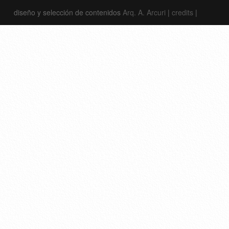
diseño y selección de contenidos
Arq. A. Arcuri
|
credits
|