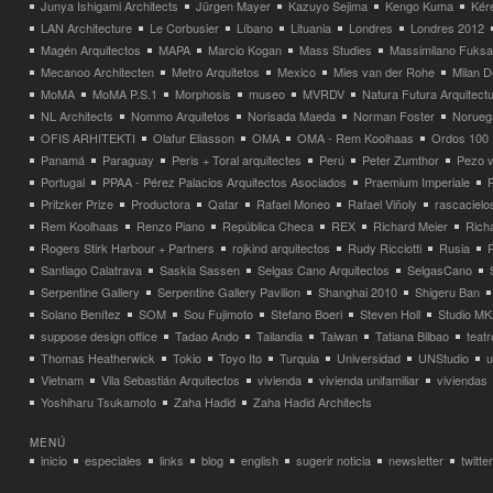
Junya Ishigami Architects
Jürgen Mayer
Kazuyo Sejima
Kengo Kuma
Kéré
LAN Architecture
Le Corbusier
Líbano
Lituania
Londres
Londres 2012
Magén Arquitectos
MAPA
Marcio Kogan
Mass Studies
Massimilano Fuks
Mecanoo Architecten
Metro Arquitetos
Mexico
Mies van der Rohe
Milan 
MoMA
MoMA P.S.1
Morphosis
museo
MVRDV
Natura Futura Arquitect
NL Architects
Nommo Arquitetos
Norisada Maeda
Norman Foster
Norueg
OFIS ARHITEKTI
Olafur Eliasson
OMA
OMA - Rem Koolhaas
Ordos 100
Panamá
Paraguay
Peris + Toral arquitectes
Perú
Peter Zumthor
Pezo v
Portugal
PPAA - Pérez Palacios Arquitectos Asociados
Praemium Imperiale
Pritzker Prize
Productora
Qatar
Rafael Moneo
Rafael Viñoly
rascacielo
Rem Koolhaas
Renzo Piano
República Checa
REX
Richard Meier
Rich
Rogers Stirk Harbour + Partners
rojkind arquitectos
Rudy Ricciotti
Rusia
Santiago Calatrava
Saskia Sassen
Selgas Cano Arquitectos
SelgasCano
Serpentine Gallery
Serpentine Gallery Pavilion
Shanghai 2010
Shigeru Ban
Solano Benítez
SOM
Sou Fujimoto
Stefano Boeri
Steven Holl
Studio MK
suppose design office
Tadao Ando
Tailandia
Taiwan
Tatiana Bilbao
teatr
Thomas Heatherwick
Tokio
Toyo Ito
Turquia
Universidad
UNStudio
u
Vietnam
Vila Sebastián Arquitectos
vivienda
vivienda unifamiliar
viviendas
Yoshiharu Tsukamoto
Zaha Hadid
Zaha Hadid Architects
MENÚ
inicio
especiales
links
blog
english
sugerir noticia
newsletter
twitter