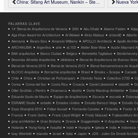
China: Sifang Art Museum, Nankín – Steven Holl Architects
Nueva York: 
PALABRAS CLAVE
14° Bienal de Arquitectura de Venecia
3XN
Abu Dhabi
Adamo-Faiden
Adja
Aga Khan Award for Architecture
Ai Weiwei
Aires Mateus
al bordE
Albert
Alemania
Álvaro Siza
Amancio Williams
APOLLO Architects
Apollo Archit
ARCHIKUBIK
Argentina
arte
at.103
Atelier Bow-Wow
Austin Maynard Ar
BAK arquitectos
Banco Ciudad
Belgica
Benedetta Tagliabue
Berdichevsky
Besonias Almeida Arquitectos
biblioteca
Bienal de Arquitectura de Buenos Aires
Bienal de Venecia 2010
Bienal de Venecia 2012
Bienal Iberoamericana de Arqui
BLOCO Arquitetos
Borrachia arquitectos
Brasil
Brooks + Scarpa
Canadá
Chile
China
Christian de Portzamparc
Clorindo Testa
Colectivo C733
C
Corea
Corea del Sur
Costa Rica
Croacia
Daniel Libeskind
dataAE
Da
Diller Scofidio + Renfro
Dinamarca
diseño
Dorte Mandrup Arkitekter
Dubai
Eduardo Souto de Moura
Equipo de Arquitectura
Escocia
escuela
Eslovaq
ESRAWE Studio
estadio
Estados Unidos
Estudio Barozzi Veiga
Estudio Ga
Expo Shanghai 2010
Felipe Assadi
Fernanda Canales
Finlandia
Foster & 
Francia
Frank Gehry
Frank Lloyd Wright
Fredy Massad
FujiwaraMuro Arc
gmp architekten
Gran Bretaña
Grecia
Guggenheim
H Arquitectes
Henni
Holanda
Hong Kong
hospital
hotel
Hungria
iglesia
India
Indonesia
Isay Weinfeld
Islandia
Israel
Italia
Japón
JDS - Julien De Smedt Archite