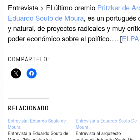
Entrevista > El último premio
Pritzker de Ar
Eduardo Souto de Moura
, es un portugués 
y natural, de proyectos radicales y muy críti
poder económico sobre el político…. [
ELPA
COMPÁRTELO:
RELACIONADO
Entrevista: Eduardo Souto de
Entrevista a Eduardo Souto De
Moura
Moura
Entrevista a Eduardo Souto de
Entrevista al arquitecto
Moura: 'Me gustan los
portugués Eduardo Souto De