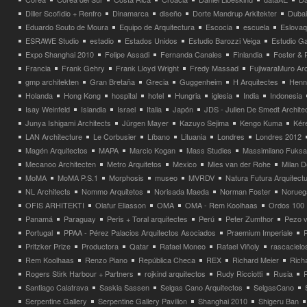
Diller Scofidio + Renfro
Dinamarca
diseño
Dorte Mandrup Arkitekter
Dubai
Eduardo Souto de Moura
Equipo de Arquitectura
Escocia
escuela
Eslovaq
ESRAWE Studio
estadio
Estados Unidos
Estudio Barozzi Veiga
Estudio Ga
Expo Shanghai 2010
Felipe Assadi
Fernanda Canales
Finlandia
Foster & 
Francia
Frank Gehry
Frank Lloyd Wright
Fredy Massad
FujiwaraMuro Arc
gmp architekten
Gran Bretaña
Grecia
Guggenheim
H Arquitectes
Henni
Holanda
Hong Kong
hospital
hotel
Hungria
iglesia
India
Indonesia
Isay Weinfeld
Islandia
Israel
Italia
Japón
JDS - Julien De Smedt Archite
Junya Ishigami Architects
Jürgen Mayer
Kazuyo Sejima
Kengo Kuma
Kéré
LAN Architecture
Le Corbusier
Líbano
Lituania
Londres
Londres 2012
Magén Arquitectos
MAPA
Marcio Kogan
Mass Studies
Massimilano Fuks
Mecanoo Architecten
Metro Arquitetos
Mexico
Mies van der Rohe
Milan 
MoMA
MoMA P.S.1
Morphosis
museo
MVRDV
Natura Futura Arquitect
NL Architects
Nommo Arquitetos
Norisada Maeda
Norman Foster
Norueg
OFIS ARHITEKTI
Olafur Eliasson
OMA
OMA - Rem Koolhaas
Ordos 100
Panamá
Paraguay
Peris + Toral arquitectes
Perú
Peter Zumthor
Pezo v
Portugal
PPAA - Pérez Palacios Arquitectos Asociados
Praemium Imperiale
Pritzker Prize
Productora
Qatar
Rafael Moneo
Rafael Viñoly
rascacielo
Rem Koolhaas
Renzo Piano
República Checa
REX
Richard Meier
Rich
Rogers Stirk Harbour + Partners
rojkind arquitectos
Rudy Ricciotti
Rusia
Santiago Calatrava
Saskia Sassen
Selgas Cano Arquitectos
SelgasCano
Serpentine Gallery
Serpentine Gallery Pavilion
Shanghai 2010
Shigeru Ban