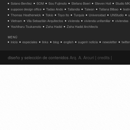
Solano Benítez
SOM
Sou Fujimoto
Stefano Boeri
Steven Holl
Studio MK
suppose design office
Tadao Ando
Tailandia
Taiwan
Tatiana Bilbao
teatr
Thomas Heatherwick
Tokio
Toyo Ito
Turquia
Universidad
UNStudio
u
Vietnam
Vila Sebastián Arquitectos
vivienda
vivienda unifamiliar
viviendas
Yoshiharu Tsukamoto
Zaha Hadid
Zaha Hadid Architects
MENÚ
inicio
especiales
links
blog
english
sugerir noticia
newsletter
twitter
diseño y selección de contenidos
Arq. A. Arcuri
|
credits
|