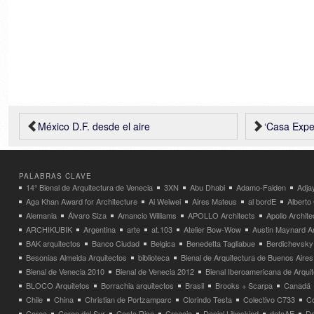
México D.F. desde el aire
‘Casa Experimen
PALABRAS CLAVE
14° Bienal de Arquitectura de Venecia
3XN
Abu Dhabi
Adamo-Faiden
Adja
Aga Khan Award for Architecture
Ai Weiwei
Aires Mateus
al bordE
Albert
Alemania
Álvaro Siza
Amancio Williams
APOLLO Architects
Apollo Archit
ARCHIKUBIK
Argentina
arte
at.103
Atelier Bow-Wow
Austin Maynard Ar
BAK arquitectos
Banco Ciudad
Belgica
Benedetta Tagliabue
Berdichevsky
Besonias Almeida Arquitectos
biblioteca
Bienal de Arquitectura de Buenos Aires
Bienal de Venecia 2010
Bienal de Venecia 2012
Bienal Iberoamericana de Arqui
BLOCO Arquitetos
Borrachia arquitectos
Brasil
Brooks + Scarpa
Canadá
Chile
China
Christian de Portzamparc
Clorindo Testa
Colectivo C733
C
Corea
Corea del Sur
Costa Rica
Croacia
Daniel Libeskind
dataAE
Da