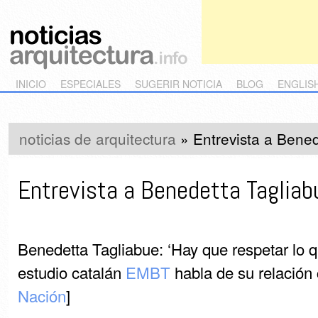
Main menu
Skip to primary content
Skip to secondary content
INICIO
ESPECIALES
SUGERIR NOTICIA
BLOG
ENGLIS
noticias de arquitectura
»
Entrevista a Bene
Entrevista a Benedetta Tagliab
Benedetta Tagliabue: ‘Hay que respetar lo que
estudio catalán
EMBT
habla de su relación c
Nación
]