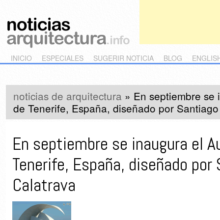
Main menu
Skip to primary content
Skip to secondary content
INICIO
ESPECIALES
SUGERIR NOTICIA
BLOG
ENGLIS
noticias de arquitectura
»
En septiembre se i
de Tenerife, España, diseñado por Santiago
En septiembre se inaugura el Au
Tenerife, España, diseñado por
Calatrava