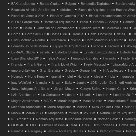
BAK arquitectos
Banco Ciudad
Belgica
Benedetta Tagliabue
Berdichevsky
Besonias Almeida Arquitectos
biblioteca
Bienal de Arquitectura de Buenos Aires
Bienal de Venecia 2010
Bienal de Venecia 2012
Bienal Iberoamericana de Arqui
BLOCO Arquitetos
Borrachia arquitectos
Brasil
Brooks + Scarpa
Canadá
Chile
China
Christian de Portzamparc
Clorindo Testa
Colectivo C733
C
Corea
Corea del Sur
Costa Rica
Croacia
Daniel Libeskind
dataAE
Da
Diller Scofidio + Renfro
Dinamarca
diseño
Dorte Mandrup Arkitekter
Dubai
Eduardo Souto de Moura
Equipo de Arquitectura
Escocia
escuela
Eslovaq
ESRAWE Studio
estadio
Estados Unidos
Estudio Barozzi Veiga
Estudio Ga
Expo Shanghai 2010
Felipe Assadi
Fernanda Canales
Finlandia
Foster & 
Francia
Frank Gehry
Frank Lloyd Wright
Fredy Massad
FujiwaraMuro Arc
gmp architekten
Gran Bretaña
Grecia
Guggenheim
H Arquitectes
Henni
Holanda
Hong Kong
hospital
hotel
Hungria
iglesia
India
Indonesia
Isay Weinfeld
Islandia
Israel
Italia
Japón
JDS - Julien De Smedt Archite
Junya Ishigami Architects
Jürgen Mayer
Kazuyo Sejima
Kengo Kuma
Kéré
LAN Architecture
Le Corbusier
Líbano
Lituania
Londres
Londres 2012
Magén Arquitectos
MAPA
Marcio Kogan
Mass Studies
Massimilano Fuks
Mecanoo Architecten
Metro Arquitetos
Mexico
Mies van der Rohe
Milan 
MoMA
MoMA P.S.1
Morphosis
museo
MVRDV
Natura Futura Arquitect
NL Architects
Nommo Arquitetos
Norisada Maeda
Norman Foster
Norueg
OFIS ARHITEKTI
Olafur Eliasson
OMA
OMA - Rem Koolhaas
Ordos 100
Panamá
Paraguay
Peris + Toral arquitectes
Perú
Peter Zumthor
Pezo v