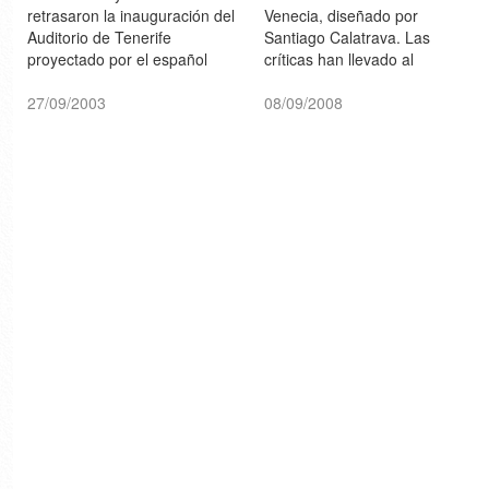
retrasaron la inauguración del
Venecia, diseñado por
Auditorio de Tenerife
Santiago Calatrava. Las
proyectado por el español
críticas han llevado al
Santiago Calatrava. Pero
Municipio a cancelar su
finalmente, entre críticas y
27/09/2003
inauguración oficial prevista
08/09/2008
halagos, el 26 de septiembre
para el 18 de septiembre....
los Reyes de España abrieron
[20minutos.es]
sus puertas [el mercurio] Más
imágenes de la obra >>>