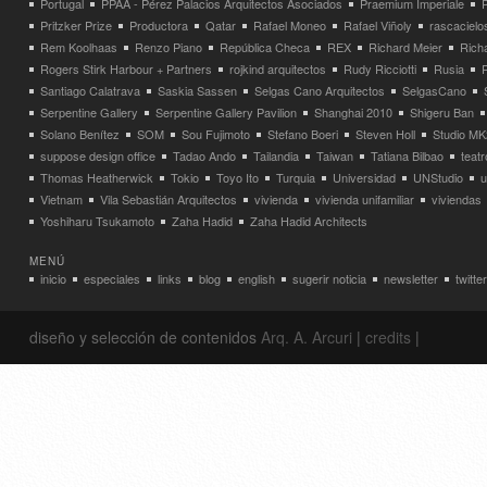
Portugal
PPAA - Pérez Palacios Arquitectos Asociados
Praemium Imperiale
Pritzker Prize
Productora
Qatar
Rafael Moneo
Rafael Viñoly
rascacielo
Rem Koolhaas
Renzo Piano
República Checa
REX
Richard Meier
Rich
Rogers Stirk Harbour + Partners
rojkind arquitectos
Rudy Ricciotti
Rusia
Santiago Calatrava
Saskia Sassen
Selgas Cano Arquitectos
SelgasCano
Serpentine Gallery
Serpentine Gallery Pavilion
Shanghai 2010
Shigeru Ban
Solano Benítez
SOM
Sou Fujimoto
Stefano Boeri
Steven Holl
Studio MK
suppose design office
Tadao Ando
Tailandia
Taiwan
Tatiana Bilbao
teatr
Thomas Heatherwick
Tokio
Toyo Ito
Turquia
Universidad
UNStudio
u
Vietnam
Vila Sebastián Arquitectos
vivienda
vivienda unifamiliar
viviendas
Yoshiharu Tsukamoto
Zaha Hadid
Zaha Hadid Architects
MENÚ
inicio
especiales
links
blog
english
sugerir noticia
newsletter
twitter
diseño y selección de contenidos
Arq. A. Arcuri
|
credits
|