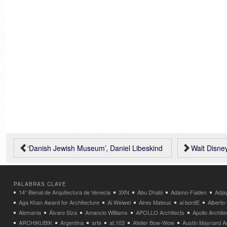
‘Danish Jewish Museum’, Daniel Libeskind
Walt Disney C
PALABRAS CLAVE
14° Bienal de Arquitectura de Venecia
3XN
Abu Dhabi
Adamo-Faiden
Adja
Aga Khan Award for Architecture
Ai Weiwei
Aires Mateus
al bordE
Albert
Alemania
Álvaro Siza
Amancio Williams
APOLLO Architects
Apollo Archit
ARCHIKUBIK
Argentina
arte
at.103
Atelier Bow-Wow
Austin Maynard Ar