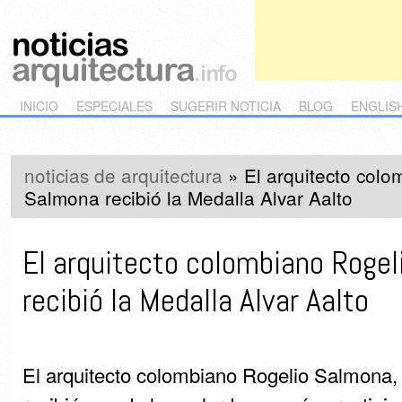
Main menu
Skip to primary content
Skip to secondary content
INICIO
ESPECIALES
SUGERIR NOTICIA
BLOG
ENGLIS
noticias de arquitectura
»
El arquitecto col
Salmona recibió la Medalla Alvar Aalto
El arquitecto colombiano Roge
recibió la Medalla Alvar Aalto
El arquitecto colombiano Rogelio Salmona, 