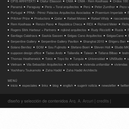
OFIS ARHITEKTI
Olafur Eliasson
OMA
OMA - Rem Koolhaas
Ordos 100
Panamá
Paraguay
Peris + Toral arquitectes
Perú
Peter Zumthor
Pezo v
Portugal
PPAA - Pérez Palacios Arquitectos Asociados
Praemium Imperiale
Pritzker Prize
Productora
Qatar
Rafael Moneo
Rafael Viñoly
rascacielo
Rem Koolhaas
Renzo Piano
República Checa
REX
Richard Meier
Rich
Rogers Stirk Harbour + Partners
rojkind arquitectos
Rudy Ricciotti
Rusia
Santiago Calatrava
Saskia Sassen
Selgas Cano Arquitectos
SelgasCano
Serpentine Gallery
Serpentine Gallery Pavilion
Shanghai 2010
Shigeru Ban
Solano Benítez
SOM
Sou Fujimoto
Stefano Boeri
Steven Holl
Studio MK
suppose design office
Tadao Ando
Tailandia
Taiwan
Tatiana Bilbao
teatr
Thomas Heatherwick
Tokio
Toyo Ito
Turquia
Universidad
UNStudio
u
Vietnam
Vila Sebastián Arquitectos
vivienda
vivienda unifamiliar
viviendas
Yoshiharu Tsukamoto
Zaha Hadid
Zaha Hadid Architects
MENÚ
inicio
especiales
links
blog
english
sugerir noticia
newsletter
twitter
diseño y selección de contenidos
Arq. A. Arcuri
|
credits
|