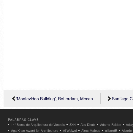
‘Montevideo Building’, Rotterdam, Mecanoo Architecten
Santiago Calatrava d
PALABRAS CLAVE
14° Bienal de Arquitectura de Venecia
3XN
Abu Dhabi
Adamo-Faiden
Adja
Aga Khan Award for Architecture
Ai Weiwei
Aires Mateus
al bordE
Albert