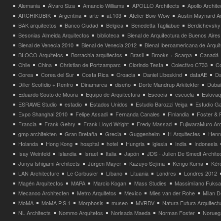
Alemania
Álvaro Siza
Amancio Williams
APOLLO Architects
Apollo Archit
ARCHIKUBIK
Argentina
arte
at.103
Atelier Bow-Wow
Austin Maynard Ar
BAK arquitectos
Banco Ciudad
Belgica
Benedetta Tagliabue
Berdichevsky
Besonias Almeida Arquitectos
biblioteca
Bienal de Arquitectura de Buenos Aires
Bienal de Venecia 2010
Bienal de Venecia 2012
Bienal Iberoamericana de Arqui
BLOCO Arquitetos
Borrachia arquitectos
Brasil
Brooks + Scarpa
Canadá
Chile
China
Christian de Portzamparc
Clorindo Testa
Colectivo C733
C
Corea
Corea del Sur
Costa Rica
Croacia
Daniel Libeskind
dataAE
Da
Diller Scofidio + Renfro
Dinamarca
diseño
Dorte Mandrup Arkitekter
Dubai
Eduardo Souto de Moura
Equipo de Arquitectura
Escocia
escuela
Eslovaq
ESRAWE Studio
estadio
Estados Unidos
Estudio Barozzi Veiga
Estudio Ga
Expo Shanghai 2010
Felipe Assadi
Fernanda Canales
Finlandia
Foster & 
Francia
Frank Gehry
Frank Lloyd Wright
Fredy Massad
FujiwaraMuro Arc
gmp architekten
Gran Bretaña
Grecia
Guggenheim
H Arquitectes
Henni
Holanda
Hong Kong
hospital
hotel
Hungria
iglesia
India
Indonesia
Isay Weinfeld
Islandia
Israel
Italia
Japón
JDS - Julien De Smedt Archite
Junya Ishigami Architects
Jürgen Mayer
Kazuyo Sejima
Kengo Kuma
Kéré
LAN Architecture
Le Corbusier
Líbano
Lituania
Londres
Londres 2012
Magén Arquitectos
MAPA
Marcio Kogan
Mass Studies
Massimilano Fuks
Mecanoo Architecten
Metro Arquitetos
Mexico
Mies van der Rohe
Milan 
MoMA
MoMA P.S.1
Morphosis
museo
MVRDV
Natura Futura Arquitect
NL Architects
Nommo Arquitetos
Norisada Maeda
Norman Foster
Norueg