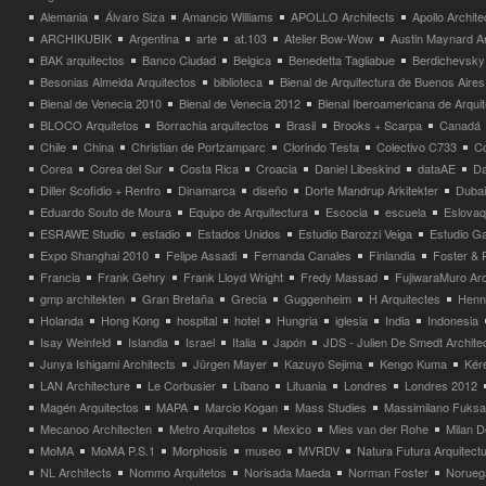
Alemania
Álvaro Siza
Amancio Williams
APOLLO Architects
Apollo Archit
ARCHIKUBIK
Argentina
arte
at.103
Atelier Bow-Wow
Austin Maynard Ar
BAK arquitectos
Banco Ciudad
Belgica
Benedetta Tagliabue
Berdichevsky
Besonias Almeida Arquitectos
biblioteca
Bienal de Arquitectura de Buenos Aires
Bienal de Venecia 2010
Bienal de Venecia 2012
Bienal Iberoamericana de Arqui
BLOCO Arquitetos
Borrachia arquitectos
Brasil
Brooks + Scarpa
Canadá
Chile
China
Christian de Portzamparc
Clorindo Testa
Colectivo C733
C
Corea
Corea del Sur
Costa Rica
Croacia
Daniel Libeskind
dataAE
Da
Diller Scofidio + Renfro
Dinamarca
diseño
Dorte Mandrup Arkitekter
Dubai
Eduardo Souto de Moura
Equipo de Arquitectura
Escocia
escuela
Eslovaq
ESRAWE Studio
estadio
Estados Unidos
Estudio Barozzi Veiga
Estudio Ga
Expo Shanghai 2010
Felipe Assadi
Fernanda Canales
Finlandia
Foster & 
Francia
Frank Gehry
Frank Lloyd Wright
Fredy Massad
FujiwaraMuro Arc
gmp architekten
Gran Bretaña
Grecia
Guggenheim
H Arquitectes
Henni
Holanda
Hong Kong
hospital
hotel
Hungria
iglesia
India
Indonesia
Isay Weinfeld
Islandia
Israel
Italia
Japón
JDS - Julien De Smedt Archite
Junya Ishigami Architects
Jürgen Mayer
Kazuyo Sejima
Kengo Kuma
Kéré
LAN Architecture
Le Corbusier
Líbano
Lituania
Londres
Londres 2012
Magén Arquitectos
MAPA
Marcio Kogan
Mass Studies
Massimilano Fuks
Mecanoo Architecten
Metro Arquitetos
Mexico
Mies van der Rohe
Milan 
MoMA
MoMA P.S.1
Morphosis
museo
MVRDV
Natura Futura Arquitect
NL Architects
Nommo Arquitetos
Norisada Maeda
Norman Foster
Norueg