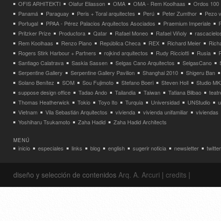
OFIS ARHITEKTI
Olafur Eliasson
OMA
OMA - Rem Koolhaas
Ordos 100
Panamá
Paraguay
Peris + Toral arquitectes
Perú
Peter Zumthor
Pezo v
Portugal
PPAA - Pérez Palacios Arquitectos Asociados
Praemium Imperiale
Pritzker Prize
Productora
Qatar
Rafael Moneo
Rafael Viñoly
rascacielo
Rem Koolhaas
Renzo Piano
República Checa
REX
Richard Meier
Rich
Rogers Stirk Harbour + Partners
rojkind arquitectos
Rudy Ricciotti
Rusia
Santiago Calatrava
Saskia Sassen
Selgas Cano Arquitectos
SelgasCano
Serpentine Gallery
Serpentine Gallery Pavilion
Shanghai 2010
Shigeru Ban
Solano Benítez
SOM
Sou Fujimoto
Stefano Boeri
Steven Holl
Studio MK
suppose design office
Tadao Ando
Tailandia
Taiwan
Tatiana Bilbao
teatr
Thomas Heatherwick
Tokio
Toyo Ito
Turquia
Universidad
UNStudio
u
Vietnam
Vila Sebastián Arquitectos
vivienda
vivienda unifamiliar
viviendas
Yoshiharu Tsukamoto
Zaha Hadid
Zaha Hadid Architects
MENÚ
inicio
especiales
links
blog
english
sugerir noticia
newsletter
twitter
diseño y selección de contenidos
Arq. A. Arcuri
|
credits
|