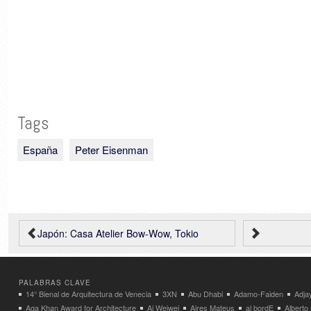
Tags
España
Peter Eisenman
Japón: Casa Atelier Bow-Wow, Tokio
PALABRAS CLAVE
14° Bienal de Arquitectura de Venecia
3XN
Abu Dhabi
Adamo-Faiden
Adja
Aga Khan Award for Architecture
Ai Weiwei
Aires Mateus
al bordE
Albert