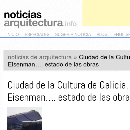
Main menu
Skip to primary content
Skip to secondary content
INICIO
ESPECIALES
SUGERIR NOTICIA
BLOG
ENGLIS
noticias de arquitectura
»
Ciudad de la Cultu
Eisenman…. estado de las obras
Ciudad de la Cultura de Galicia,
Eisenman…. estado de las obra