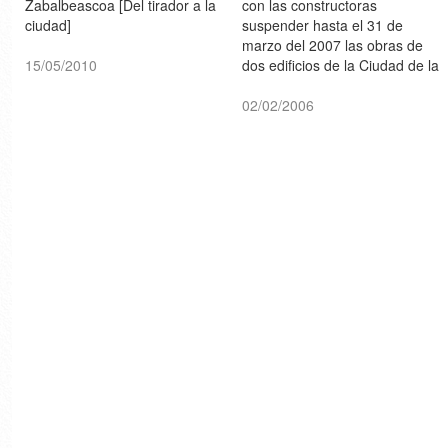
Zabalbeascoa [Del tirador a la
con las constructoras
ciudad]
suspender hasta el 31 de
marzo del 2007 las obras de
15/05/2010
dos edificios de la Ciudad de la
Cultura presupuestados en
112 millones de euros. Se
02/02/2006
propondrán nuevos usos para
que el arquitecto (Peter
Eisenman) adapte el proyecto
[La Voz de Galicia]