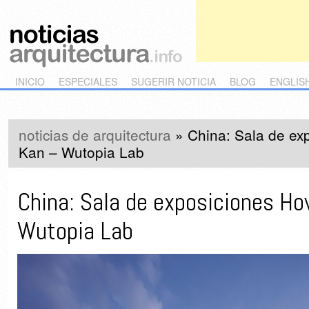
Main menu
Skip to primary content
Skip to secondary content
INICIO
ESPECIALES
SUGERIR NOTICIA
BLOG
ENGLIS
noticias de arquitectura
»
China: Sala de ex
Kan – Wutopia Lab
China: Sala de exposiciones Ho
Wutopia Lab