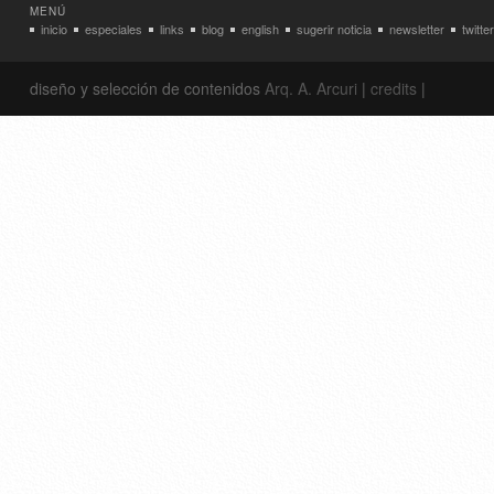
MENÚ
inicio
especiales
links
blog
english
sugerir noticia
newsletter
twitter
diseño y selección de contenidos
Arq. A. Arcuri
|
credits
|