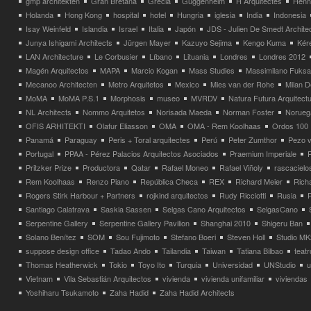
gmp architekten
Gran Bretaña
Grecia
Guggenheim
H Arquitectes
Henni
Holanda
Hong Kong
hospital
hotel
Hungria
iglesia
India
Indonesia
Isay Weinfeld
Islandia
Israel
Italia
Japón
JDS - Julien De Smedt Archite
Junya Ishigami Architects
Jürgen Mayer
Kazuyo Sejima
Kengo Kuma
Kéré
LAN Architecture
Le Corbusier
Líbano
Lituania
Londres
Londres 2012
Magén Arquitectos
MAPA
Marcio Kogan
Mass Studies
Massimilano Fuks
Mecanoo Architecten
Metro Arquitetos
Mexico
Mies van der Rohe
Milan 
MoMA
MoMA P.S.1
Morphosis
museo
MVRDV
Natura Futura Arquitect
NL Architects
Nommo Arquitetos
Norisada Maeda
Norman Foster
Norueg
OFIS ARHITEKTI
Olafur Eliasson
OMA
OMA - Rem Koolhaas
Ordos 100
Panamá
Paraguay
Peris + Toral arquitectes
Perú
Peter Zumthor
Pezo v
Portugal
PPAA - Pérez Palacios Arquitectos Asociados
Praemium Imperiale
Pritzker Prize
Productora
Qatar
Rafael Moneo
Rafael Viñoly
rascacielo
Rem Koolhaas
Renzo Piano
República Checa
REX
Richard Meier
Rich
Rogers Stirk Harbour + Partners
rojkind arquitectos
Rudy Ricciotti
Rusia
Santiago Calatrava
Saskia Sassen
Selgas Cano Arquitectos
SelgasCano
Serpentine Gallery
Serpentine Gallery Pavilion
Shanghai 2010
Shigeru Ban
Solano Benítez
SOM
Sou Fujimoto
Stefano Boeri
Steven Holl
Studio MK
suppose design office
Tadao Ando
Tailandia
Taiwan
Tatiana Bilbao
teatr
Thomas Heatherwick
Tokio
Toyo Ito
Turquia
Universidad
UNStudio
u
Vietnam
Vila Sebastián Arquitectos
vivienda
vivienda unifamiliar
viviendas
Yoshiharu Tsukamoto
Zaha Hadid
Zaha Hadid Architects