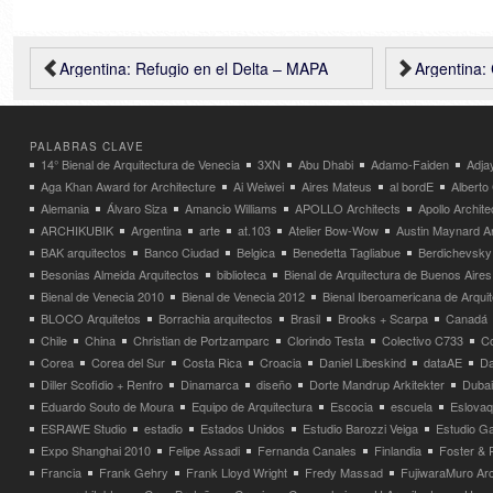
Argentina: Refugio en el Delta – MAPA
Argentina: Centro
PALABRAS CLAVE
14° Bienal de Arquitectura de Venecia
3XN
Abu Dhabi
Adamo-Faiden
Adja
Aga Khan Award for Architecture
Ai Weiwei
Aires Mateus
al bordE
Albert
Alemania
Álvaro Siza
Amancio Williams
APOLLO Architects
Apollo Archit
ARCHIKUBIK
Argentina
arte
at.103
Atelier Bow-Wow
Austin Maynard Ar
BAK arquitectos
Banco Ciudad
Belgica
Benedetta Tagliabue
Berdichevsky
Besonias Almeida Arquitectos
biblioteca
Bienal de Arquitectura de Buenos Aires
Bienal de Venecia 2010
Bienal de Venecia 2012
Bienal Iberoamericana de Arqui
BLOCO Arquitetos
Borrachia arquitectos
Brasil
Brooks + Scarpa
Canadá
Chile
China
Christian de Portzamparc
Clorindo Testa
Colectivo C733
C
Corea
Corea del Sur
Costa Rica
Croacia
Daniel Libeskind
dataAE
Da
Diller Scofidio + Renfro
Dinamarca
diseño
Dorte Mandrup Arkitekter
Dubai
Eduardo Souto de Moura
Equipo de Arquitectura
Escocia
escuela
Eslovaq
ESRAWE Studio
estadio
Estados Unidos
Estudio Barozzi Veiga
Estudio Ga
Expo Shanghai 2010
Felipe Assadi
Fernanda Canales
Finlandia
Foster & 
Francia
Frank Gehry
Frank Lloyd Wright
Fredy Massad
FujiwaraMuro Arc