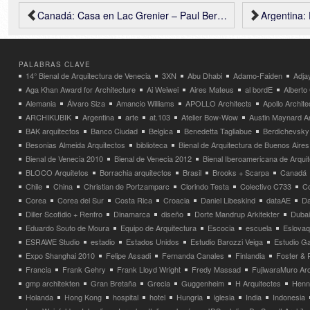
Canadá: Casa en Lac Grenier – Paul Bernier Architecte
Argentina: Edif
PALABRAS CLAVE
14° Bienal de Arquitectura de Venecia
3XN
Abu Dhabi
Adamo-Faiden
Adja
Aga Khan Award for Architecture
Ai Weiwei
Aires Mateus
al bordE
Albert
Alemania
Álvaro Siza
Amancio Williams
APOLLO Architects
Apollo Archit
ARCHIKUBIK
Argentina
arte
at.103
Atelier Bow-Wow
Austin Maynard Ar
BAK arquitectos
Banco Ciudad
Belgica
Benedetta Tagliabue
Berdichevsky
Besonias Almeida Arquitectos
biblioteca
Bienal de Arquitectura de Buenos Aires
Bienal de Venecia 2010
Bienal de Venecia 2012
Bienal Iberoamericana de Arqui
BLOCO Arquitetos
Borrachia arquitectos
Brasil
Brooks + Scarpa
Canadá
Chile
China
Christian de Portzamparc
Clorindo Testa
Colectivo C733
C
Corea
Corea del Sur
Costa Rica
Croacia
Daniel Libeskind
dataAE
Da
Diller Scofidio + Renfro
Dinamarca
diseño
Dorte Mandrup Arkitekter
Dubai
Eduardo Souto de Moura
Equipo de Arquitectura
Escocia
escuela
Eslovaq
ESRAWE Studio
estadio
Estados Unidos
Estudio Barozzi Veiga
Estudio Ga
Expo Shanghai 2010
Felipe Assadi
Fernanda Canales
Finlandia
Foster & 
Francia
Frank Gehry
Frank Lloyd Wright
Fredy Massad
FujiwaraMuro Arc
gmp architekten
Gran Bretaña
Grecia
Guggenheim
H Arquitectes
Henni
Holanda
Hong Kong
hospital
hotel
Hungria
iglesia
India
Indonesia