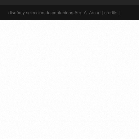
diseño y selección de contenidos
Arq. A. Arcuri
|
credits
|