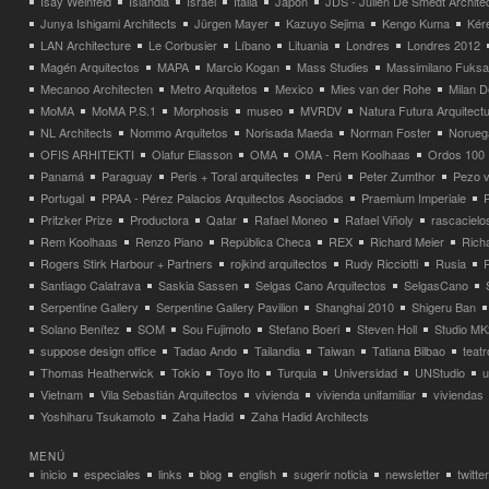
Isay Weinfeld
Islandia
Israel
Italia
Japón
JDS - Julien De Smedt Archite
Junya Ishigami Architects
Jürgen Mayer
Kazuyo Sejima
Kengo Kuma
Kéré
LAN Architecture
Le Corbusier
Líbano
Lituania
Londres
Londres 2012
Magén Arquitectos
MAPA
Marcio Kogan
Mass Studies
Massimilano Fuks
Mecanoo Architecten
Metro Arquitetos
Mexico
Mies van der Rohe
Milan 
MoMA
MoMA P.S.1
Morphosis
museo
MVRDV
Natura Futura Arquitect
NL Architects
Nommo Arquitetos
Norisada Maeda
Norman Foster
Norueg
OFIS ARHITEKTI
Olafur Eliasson
OMA
OMA - Rem Koolhaas
Ordos 100
Panamá
Paraguay
Peris + Toral arquitectes
Perú
Peter Zumthor
Pezo v
Portugal
PPAA - Pérez Palacios Arquitectos Asociados
Praemium Imperiale
Pritzker Prize
Productora
Qatar
Rafael Moneo
Rafael Viñoly
rascacielo
Rem Koolhaas
Renzo Piano
República Checa
REX
Richard Meier
Rich
Rogers Stirk Harbour + Partners
rojkind arquitectos
Rudy Ricciotti
Rusia
Santiago Calatrava
Saskia Sassen
Selgas Cano Arquitectos
SelgasCano
Serpentine Gallery
Serpentine Gallery Pavilion
Shanghai 2010
Shigeru Ban
Solano Benítez
SOM
Sou Fujimoto
Stefano Boeri
Steven Holl
Studio MK
suppose design office
Tadao Ando
Tailandia
Taiwan
Tatiana Bilbao
teatr
Thomas Heatherwick
Tokio
Toyo Ito
Turquia
Universidad
UNStudio
u
Vietnam
Vila Sebastián Arquitectos
vivienda
vivienda unifamiliar
viviendas
Yoshiharu Tsukamoto
Zaha Hadid
Zaha Hadid Architects
MENÚ
inicio
especiales
links
blog
english
sugerir noticia
newsletter
twitter