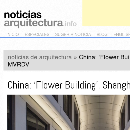
Main menu
Skip to primary content
Skip to secondary content
INICIO
ESPECIALES
SUGERIR NOTICIA
BLOG
ENGLIS
noticias de arquitectura
»
China: ‘Flower Bui
MVRDV
China: ‘Flower Building’, Shan