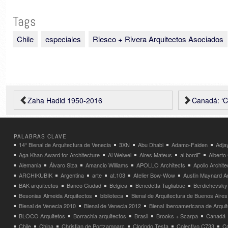
Tags
Chile
especiales
Riesco + Rivera Arquitectos Asociados
Zaha Hadid 1950-2016
Canadá: ‘Concrete
PALABRAS CLAVE
14° Bienal de Arquitectura de Venecia
3XN
Abu Dhabi
Adamo-Faiden
Adja
Aga Khan Award for Architecture
Ai Weiwei
Aires Mateus
al bordE
Albert
Alemania
Álvaro Siza
Amancio Williams
APOLLO Architects
Apollo Archit
ARCHIKUBIK
Argentina
arte
at.103
Atelier Bow-Wow
Austin Maynard Ar
BAK arquitectos
Banco Ciudad
Belgica
Benedetta Tagliabue
Berdichevsky
Besonias Almeida Arquitectos
biblioteca
Bienal de Arquitectura de Buenos Aires
Bienal de Venecia 2010
Bienal de Venecia 2012
Bienal Iberoamericana de Arqui
BLOCO Arquitetos
Borrachia arquitectos
Brasil
Brooks + Scarpa
Canadá
Chile
China
Christian de Portzamparc
Clorindo Testa
Colectivo C733
C