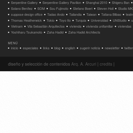
Serpentine Gallery
Serpentine Gallery Pavilion
Shanghai 2010
Shigeru Ban
Solano Benítez
SOM
Sou Fujimoto
Stefano Boeri
Steven Holl
Studio MK
suppose design office
Tadao Ando
Tailandia
Taiwan
Tatiana Bilbao
teatr
Thomas Heatherwick
Tokio
Toyo Ito
Turquia
Universidad
UNStudio
u
Vietnam
Vila Sebastián Arquitectos
vivienda
vivienda unifamiliar
viviendas
Yoshiharu Tsukamoto
Zaha Hadid
Zaha Hadid Architects
MENÚ
inicio
especiales
links
blog
english
sugerir noticia
newsletter
twitter
diseño y selección de contenidos
Arq. A. Arcuri
|
credits
|