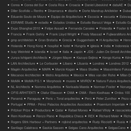
Corea
Corea del Sur
Costa Rica
Croacia
Daniel Libeskind
dataAE
Da
Diller Scofidio + Renfro
Dinamarca
diseño
Dorte Mandrup Arkitekter
Dubai
Eduardo Souto de Moura
Equipo de Arquitectura
Escocia
escuela
Eslovaq
ESRAWE Studio
estadio
Estados Unidos
Estudio Barozzi Veiga
Estudio Ga
Expo Shanghai 2010
Felipe Assadi
Fernanda Canales
Finlandia
Foster & 
Francia
Frank Gehry
Frank Lloyd Wright
Fredy Massad
FujiwaraMuro Arc
gmp architekten
Gran Bretaña
Grecia
Guggenheim
H Arquitectes
Henni
Holanda
Hong Kong
hospital
hotel
Hungria
iglesia
India
Indonesia
Isay Weinfeld
Islandia
Israel
Italia
Japón
JDS - Julien De Smedt Archite
Junya Ishigami Architects
Jürgen Mayer
Kazuyo Sejima
Kengo Kuma
Kéré
LAN Architecture
Le Corbusier
Líbano
Lituania
Londres
Londres 2012
Magén Arquitectos
MAPA
Marcio Kogan
Mass Studies
Massimilano Fuks
Mecanoo Architecten
Metro Arquitetos
Mexico
Mies van der Rohe
Milan 
MoMA
MoMA P.S.1
Morphosis
museo
MVRDV
Natura Futura Arquitect
NL Architects
Nommo Arquitetos
Norisada Maeda
Norman Foster
Norueg
OFIS ARHITEKTI
Olafur Eliasson
OMA
OMA - Rem Koolhaas
Ordos 100
Panamá
Paraguay
Peris + Toral arquitectes
Perú
Peter Zumthor
Pezo v
Portugal
PPAA - Pérez Palacios Arquitectos Asociados
Praemium Imperiale
Pritzker Prize
Productora
Qatar
Rafael Moneo
Rafael Viñoly
rascacielo
Rem Koolhaas
Renzo Piano
República Checa
REX
Richard Meier
Rich
Rogers Stirk Harbour + Partners
rojkind arquitectos
Rudy Ricciotti
Rusia
Santiago Calatrava
Saskia Sassen
Selgas Cano Arquitectos
SelgasCano