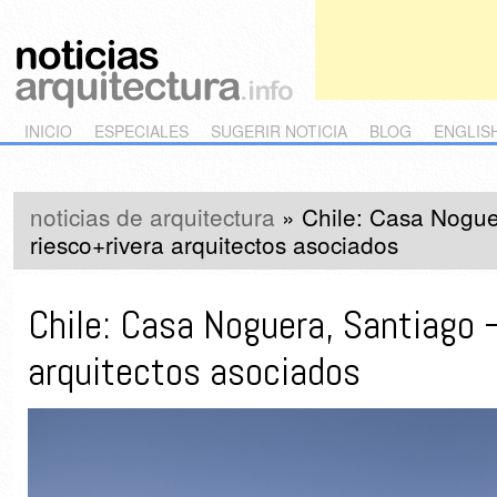
Main menu
Skip to primary content
Skip to secondary content
INICIO
ESPECIALES
SUGERIR NOTICIA
BLOG
ENGLIS
noticias de arquitectura
»
Chile: Casa Nogue
riesco+rivera arquitectos asociados
Chile: Casa Noguera, Santiago 
arquitectos asociados