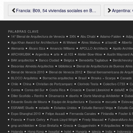
Francia: B09, 54 viviendas sociales en Burdeos – Urbanmakers + Selva & Maugin Architectes
Argentina: Ovejita
PALABRAS CLAVE
14° Bienal de Arquitectura de Venecia
3XN
Abu Dhabi
Adamo-Faiden
Adja
Aga Khan Award for Architecture
Ai Weiwei
Aires Mateus
al bordE
Albert
Alemania
Álvaro Siza
Amancio Williams
APOLLO Architects
Apollo Archit
ARCHIKUBIK
Argentina
arte
at.103
Atelier Bow-Wow
Austin Maynard Ar
BAK arquitectos
Banco Ciudad
Belgica
Benedetta Tagliabue
Berdichevsky
Besonias Almeida Arquitectos
biblioteca
Bienal de Arquitectura de Buenos Aires
Bienal de Venecia 2010
Bienal de Venecia 2012
Bienal Iberoamericana de Arqui
BLOCO Arquitetos
Borrachia arquitectos
Brasil
Brooks + Scarpa
Canadá
Chile
China
Christian de Portzamparc
Clorindo Testa
Colectivo C733
C
Corea
Corea del Sur
Costa Rica
Croacia
Daniel Libeskind
dataAE
Da
Diller Scofidio + Renfro
Dinamarca
diseño
Dorte Mandrup Arkitekter
Dubai
Eduardo Souto de Moura
Equipo de Arquitectura
Escocia
escuela
Eslovaq
ESRAWE Studio
estadio
Estados Unidos
Estudio Barozzi Veiga
Estudio Ga
Expo Shanghai 2010
Felipe Assadi
Fernanda Canales
Finlandia
Foster & 
Francia
Frank Gehry
Frank Lloyd Wright
Fredy Massad
FujiwaraMuro Arc
gmp architekten
Gran Bretaña
Grecia
Guggenheim
H Arquitectes
Henni
Holanda
Hong Kong
hospital
hotel
Hungria
iglesia
India
Indonesia