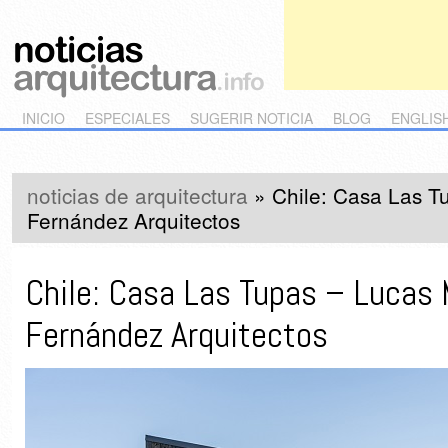
Main menu
Skip to primary content
Skip to secondary content
INICIO
ESPECIALES
SUGERIR NOTICIA
BLOG
ENGLIS
noticias de arquitectura
»
Chile: Casa Las T
Fernández Arquitectos
Chile: Casa Las Tupas – Lucas
Fernández Arquitectos