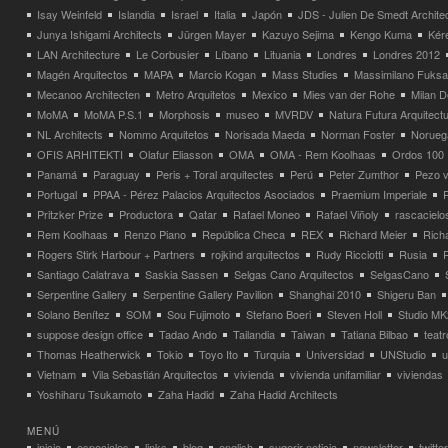
Isay Weinfeld
Islandia
Israel
Italia
Japón
JDS - Julien De Smedt Archite
Junya Ishigami Architects
Jürgen Mayer
Kazuyo Sejima
Kengo Kuma
Kéré
LAN Architecture
Le Corbusier
Líbano
Lituania
Londres
Londres 2012
Magén Arquitectos
MAPA
Marcio Kogan
Mass Studies
Massimilano Fuks
Mecanoo Architecten
Metro Arquitetos
Mexico
Mies van der Rohe
Milan 
MoMA
MoMA P.S.1
Morphosis
museo
MVRDV
Natura Futura Arquitect
NL Architects
Nommo Arquitetos
Norisada Maeda
Norman Foster
Norueg
OFIS ARHITEKTI
Olafur Eliasson
OMA
OMA - Rem Koolhaas
Ordos 100
Panamá
Paraguay
Peris + Toral arquitectes
Perú
Peter Zumthor
Pezo v
Portugal
PPAA - Pérez Palacios Arquitectos Asociados
Praemium Imperiale
Pritzker Prize
Productora
Qatar
Rafael Moneo
Rafael Viñoly
rascacielo
Rem Koolhaas
Renzo Piano
República Checa
REX
Richard Meier
Rich
Rogers Stirk Harbour + Partners
rojkind arquitectos
Rudy Ricciotti
Rusia
Santiago Calatrava
Saskia Sassen
Selgas Cano Arquitectos
SelgasCano
Serpentine Gallery
Serpentine Gallery Pavilion
Shanghai 2010
Shigeru Ban
Solano Benítez
SOM
Sou Fujimoto
Stefano Boeri
Steven Holl
Studio MK
suppose design office
Tadao Ando
Tailandia
Taiwan
Tatiana Bilbao
teatr
Thomas Heatherwick
Tokio
Toyo Ito
Turquia
Universidad
UNStudio
u
Vietnam
Vila Sebastián Arquitectos
vivienda
vivienda unifamiliar
viviendas
Yoshiharu Tsukamoto
Zaha Hadid
Zaha Hadid Architects
MENÚ
inicio
especiales
links
blog
english
sugerir noticia
newsletter
twitter