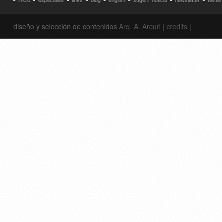
diseño y selección de contenidos
Arq. A. Arcuri
|
credits
|