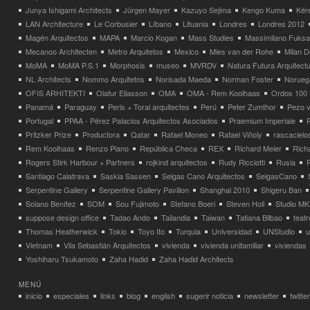
Junya Ishigami Architects
Jürgen Mayer
Kazuyo Sejima
Kengo Kuma
Kéré
LAN Architecture
Le Corbusier
Líbano
Lituania
Londres
Londres 2012
Magén Arquitectos
MAPA
Marcio Kogan
Mass Studies
Massimilano Fuks
Mecanoo Architecten
Metro Arquitetos
Mexico
Mies van der Rohe
Milan 
MoMA
MoMA P.S.1
Morphosis
museo
MVRDV
Natura Futura Arquitect
NL Architects
Nommo Arquitetos
Norisada Maeda
Norman Foster
Norueg
OFIS ARHITEKTI
Olafur Eliasson
OMA
OMA - Rem Koolhaas
Ordos 100
Panamá
Paraguay
Peris + Toral arquitectes
Perú
Peter Zumthor
Pezo v
Portugal
PPAA - Pérez Palacios Arquitectos Asociados
Praemium Imperiale
Pritzker Prize
Productora
Qatar
Rafael Moneo
Rafael Viñoly
rascacielo
Rem Koolhaas
Renzo Piano
República Checa
REX
Richard Meier
Rich
Rogers Stirk Harbour + Partners
rojkind arquitectos
Rudy Ricciotti
Rusia
Santiago Calatrava
Saskia Sassen
Selgas Cano Arquitectos
SelgasCano
Serpentine Gallery
Serpentine Gallery Pavilion
Shanghai 2010
Shigeru Ban
Solano Benítez
SOM
Sou Fujimoto
Stefano Boeri
Steven Holl
Studio MK
suppose design office
Tadao Ando
Tailandia
Taiwan
Tatiana Bilbao
teatr
Thomas Heatherwick
Tokio
Toyo Ito
Turquia
Universidad
UNStudio
u
Vietnam
Vila Sebastián Arquitectos
vivienda
vivienda unifamiliar
viviendas
Yoshiharu Tsukamoto
Zaha Hadid
Zaha Hadid Architects
MENÚ
inicio
especiales
links
blog
english
sugerir noticia
newsletter
twitter