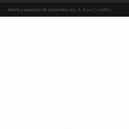
diseño y selección de contenidos
Arq. A. Arcuri
|
credits
|