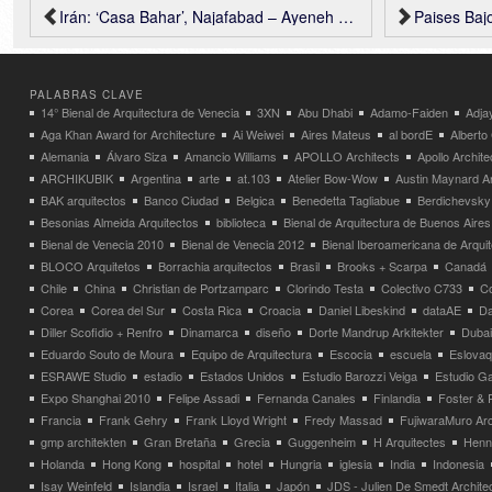
Irán: ‘Casa Bahar’, Najafabad – Ayeneh Office
Paises Bajos
PALABRAS CLAVE
14° Bienal de Arquitectura de Venecia
3XN
Abu Dhabi
Adamo-Faiden
Adja
Aga Khan Award for Architecture
Ai Weiwei
Aires Mateus
al bordE
Albert
Alemania
Álvaro Siza
Amancio Williams
APOLLO Architects
Apollo Archit
ARCHIKUBIK
Argentina
arte
at.103
Atelier Bow-Wow
Austin Maynard Ar
BAK arquitectos
Banco Ciudad
Belgica
Benedetta Tagliabue
Berdichevsky
Besonias Almeida Arquitectos
biblioteca
Bienal de Arquitectura de Buenos Aires
Bienal de Venecia 2010
Bienal de Venecia 2012
Bienal Iberoamericana de Arqui
BLOCO Arquitetos
Borrachia arquitectos
Brasil
Brooks + Scarpa
Canadá
Chile
China
Christian de Portzamparc
Clorindo Testa
Colectivo C733
C
Corea
Corea del Sur
Costa Rica
Croacia
Daniel Libeskind
dataAE
Da
Diller Scofidio + Renfro
Dinamarca
diseño
Dorte Mandrup Arkitekter
Dubai
Eduardo Souto de Moura
Equipo de Arquitectura
Escocia
escuela
Eslovaq
ESRAWE Studio
estadio
Estados Unidos
Estudio Barozzi Veiga
Estudio Ga
Expo Shanghai 2010
Felipe Assadi
Fernanda Canales
Finlandia
Foster & 
Francia
Frank Gehry
Frank Lloyd Wright
Fredy Massad
FujiwaraMuro Arc
gmp architekten
Gran Bretaña
Grecia
Guggenheim
H Arquitectes
Henni
Holanda
Hong Kong
hospital
hotel
Hungria
iglesia
India
Indonesia
Isay Weinfeld
Islandia
Israel
Italia
Japón
JDS - Julien De Smedt Archite