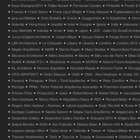
Expo Shanghai 2010
Felipe Assadi
Fernanda Canales
Finlandia
Foster & 
Francia
Frank Gehry
Frank Lloyd Wright
Fredy Massad
FujiwaraMuro Arc
gmp architekten
Gran Bretaña
Grecia
Guggenheim
H Arquitectes
Henni
Holanda
Hong Kong
hospital
hotel
Hungria
iglesia
India
Indonesia
Isay Weinfeld
Islandia
Israel
Italia
Japón
JDS - Julien De Smedt Archite
Junya Ishigami Architects
Jürgen Mayer
Kazuyo Sejima
Kengo Kuma
Kéré
LAN Architecture
Le Corbusier
Líbano
Lituania
Londres
Londres 2012
Magén Arquitectos
MAPA
Marcio Kogan
Mass Studies
Massimilano Fuks
Mecanoo Architecten
Metro Arquitetos
Mexico
Mies van der Rohe
Milan 
MoMA
MoMA P.S.1
Morphosis
museo
MVRDV
Natura Futura Arquitect
NL Architects
Nommo Arquitetos
Norisada Maeda
Norman Foster
Norueg
OFIS ARHITEKTI
Olafur Eliasson
OMA
OMA - Rem Koolhaas
Ordos 100
Panamá
Paraguay
Peris + Toral arquitectes
Perú
Peter Zumthor
Pezo v
Portugal
PPAA - Pérez Palacios Arquitectos Asociados
Praemium Imperiale
Pritzker Prize
Productora
Qatar
Rafael Moneo
Rafael Viñoly
rascacielo
Rem Koolhaas
Renzo Piano
República Checa
REX
Richard Meier
Rich
Rogers Stirk Harbour + Partners
rojkind arquitectos
Rudy Ricciotti
Rusia
Santiago Calatrava
Saskia Sassen
Selgas Cano Arquitectos
SelgasCano
Serpentine Gallery
Serpentine Gallery Pavilion
Shanghai 2010
Shigeru Ban
Solano Benítez
SOM
Sou Fujimoto
Stefano Boeri
Steven Holl
Studio MK
suppose design office
Tadao Ando
Tailandia
Taiwan
Tatiana Bilbao
teatr
Thomas Heatherwick
Tokio
Toyo Ito
Turquia
Universidad
UNStudio
u