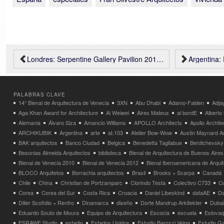
Londres: Serpentine Gallery Pavilion 2015 – SelgasCano, imágenes de las obras
Argentina: Estudio RD
PALABRAS CLAVE
14° Bienal de Arquitectura de Venecia
3XN
Abu Dhabi
Adamo-Faiden
Adja
Aga Khan Award for Architecture
Ai Weiwei
Aires Mateus
al bordE
Albert
Alemania
Álvaro Siza
Amancio Williams
APOLLO Architects
Apollo Archit
ARCHIKUBIK
Argentina
arte
at.103
Atelier Bow-Wow
Austin Maynard Ar
BAK arquitectos
Banco Ciudad
Belgica
Benedetta Tagliabue
Berdichevsky
Besonias Almeida Arquitectos
biblioteca
Bienal de Arquitectura de Buenos Aires
Bienal de Venecia 2010
Bienal de Venecia 2012
Bienal Iberoamericana de Arqui
BLOCO Arquitetos
Borrachia arquitectos
Brasil
Brooks + Scarpa
Canadá
Chile
China
Christian de Portzamparc
Clorindo Testa
Colectivo C733
C
Corea
Corea del Sur
Costa Rica
Croacia
Daniel Libeskind
dataAE
Da
Diller Scofidio + Renfro
Dinamarca
diseño
Dorte Mandrup Arkitekter
Dubai
Eduardo Souto de Moura
Equipo de Arquitectura
Escocia
escuela
Eslovaq
ESRAWE Studio
estadio
Estados Unidos
Estudio Barozzi Veiga
Estudio Ga