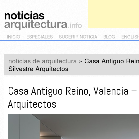
Main menu
Skip to primary content
Skip to secondary content
INICIO
ESPECIALES
SUGERIR NOTICIA
BLOG
ENGLIS
noticias de arquitectura
»
Casa Antiguo Rein
Silvestre Arquitectos
Casa Antiguo Reino, Valencia – 
Arquitectos