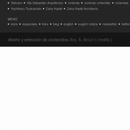
Vietnam
Vila Sebastián Arquitectos
vivienda
vivienda unifamiliar
viviendas
Yoshiharu Tsukamoto
Zaha Hadid
Zaha Hadid Architects
MENÚ
inicio
especiales
links
blog
english
sugerir noticia
newsletter
twitter
diseño y selección de contenidos
Arq. A. Arcuri
|
credits
|