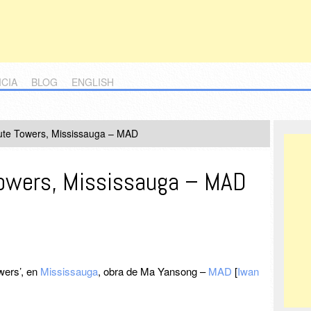
ICIA
BLOG
ENGLISH
ute Towers, Mississauga – MAD
Towers, Mississauga – MAD
wers’, en
Mississauga
, obra de Ma Yansong –
MAD
[
Iwan