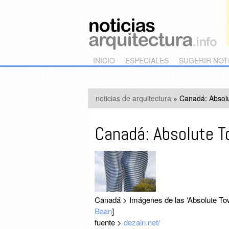
Main menu
Skip to primary content
Skip to secondary content
INICIO
ESPECIALES
SUGERIR NOT
noticias de arquitectura
»
Canadá: Absol
Canadá: Absolute 
Canadá > Imágenes de las ‘Absolute To
Baan
]
fuente >
dezain.net/