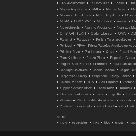
LAN Architecture
Le Corbusier
Líbano
Litua
Magén Arquitectos
MAPA
Marcio Kogan
Ma
Mecanoo Architecten
Metro Arquitetos
Mexico
MoMA
MoMA P.S.1
Morphosis
museo
M
NL Architects
Nommo Arquitetos
Norisada Ma
OFIS ARHITEKTI
Olafur Eliasson
OMA
OMA
Panamá
Paraguay
Peris + Toral arquitectes
Portugal
PPAA - Pérez Palacios Arquitectos Aso
Pritzker Prize
Productora
Qatar
Rafael Mo
Rem Koolhaas
Renzo Piano
República Checa
Rogers Stirk Harbour + Partners
rojkind arquitec
Santiago Calatrava
Saskia Sassen
Selgas Can
Serpentine Gallery
Serpentine Gallery Pavilion
Solano Benítez
SOM
Sou Fujimoto
Stefano 
suppose design office
Tadao Ando
Tailandia
Thomas Heatherwick
Tokio
Toyo Ito
Turqui
Vietnam
Vila Sebastián Arquitectos
vivienda
Yoshiharu Tsukamoto
Zaha Hadid
Zaha Hadid 
MENÚ
inicio
especiales
links
blog
english
suge