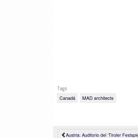
Tags
Canadá
MAD architects
Austria: Auditorio del ‘Tiroler Festspiele Erl’ – Delugan Meissl Associated Arc