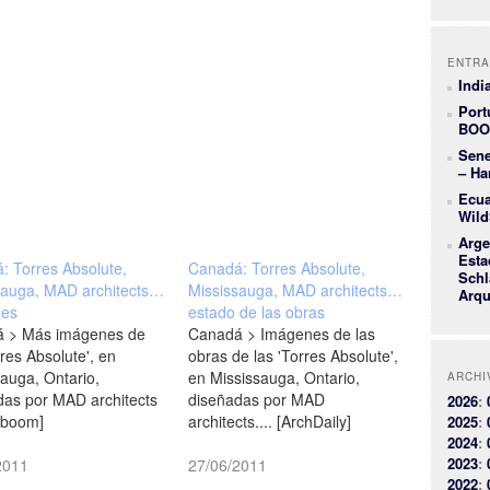
ENTRA
Indi
Port
BOO
Sene
– Ha
Ecua
Wild
Arge
Esta
: Torres Absolute,
Canadá: Torres Absolute,
Schl
sauga, MAD architects…
Mississauga, MAD architects…
Arqu
nes
estado de las obras
 > Más imágenes de
Canadá > Imágenes de las
rres Absolute', en
obras de las 'Torres Absolute',
auga, Ontario,
en Mississauga, Ontario,
ARCHI
das por MAD architects
diseñadas por MAD
2026
:
nboom]
architects.... [ArchDaily]
2025
:
2024
:
2023
:
2011
27/06/2011
2022
: