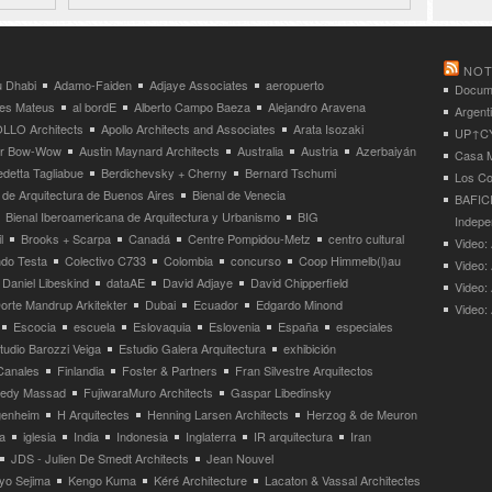
NOT
 Dhabi
Adamo-Faiden
Adjaye Associates
aeropuerto
Docume
res Mateus
al bordE
Alberto Campo Baeza
Alejandro Aravena
Argent
LLO Architects
Apollo Architects and Associates
Arata Isozaki
UP↑CYC
ier Bow-Wow
Austin Maynard Architects
Australia
Austria
Azerbaiyán
Casa M
detta Tagliabue
Berdichevsky + Cherny
Bernard Tschumi
Los Co
 de Arquitectura de Buenos Aires
Bienal de Venecia
BAFICI
Bienal Iberoamericana de Arquitectura y Urbanismo
BIG
Indepe
l
Brooks + Scarpa
Canadá
Centre Pompidou-Metz
centro cultural
Video: 
ndo Testa
Colectivo C733
Colombia
concurso
Coop Himmelb(l)au
Video:
Daniel Libeskind
dataAE
David Adjaye
David Chipperfield
Video:
orte Mandrup Arkitekter
Dubai
Ecuador
Edgardo Minond
Video:
Escocia
escuela
Eslovaquia
Eslovenia
España
especiales
tudio Barozzi Veiga
Estudio Galera Arquitectura
exhibición
Canales
Finlandia
Foster & Partners
Fran Silvestre Arquitectos
redy Massad
FujiwaraMuro Architects
Gaspar Libedinsky
enheim
H Arquitectes
Henning Larsen Architects
Herzog & de Meuron
a
iglesia
India
Indonesia
Inglaterra
IR arquitectura
Iran
JDS - Julien De Smedt Architects
Jean Nouvel
yo Sejima
Kengo Kuma
Kéré Architecture
Lacaton & Vassal Architectes