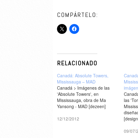
COMPÁRTELO:
RELACIONADO
Canadá: Absolute Towers,
Canadá
Mississauga – MAD
Missis
Canadá > Imágenes de las
imáge
'Absolute Towers', en
Canadá
Mississauga, obra de Ma
las 'To
Yansong - MAD [dezeen]
Mississ
diseña
12/12/2012
[desig
09/07/