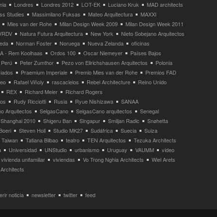
nia
Londres
Londres 2012
LOT-EK
Luciano Kruk
MAD architects
ss Studies
Massimilano Fuksas
Mateo Arquitectura
MAXXI
Mies van der Rohe
Milan Design Week 2009
Milan Design Week 2011
VRDV
Natura Futura Arquitectura
New York
Nieto Sobejano Arquitectos
eda
Norman Foster
Noruega
Nueva Zelanda
oficinas
 - Rem Koolhaas
Ordos 100
Oscar Niemeyer
Países Bajos
Perú
Peter Zumthor
Pezo von Ellrichshausen Arquitectos
Polonia
ciados
Praemium Imperiale
Premio Mies van der Rohe
Premios FAD
neo
Rafael Viñoly
rascacielos
Rebel Architecture
Reino Unido
REX
Richard Meier
Richard Rogers
tos
Rudy Ricciotti
Rusia
Ryue Nishizawa
SANAA
o Arquitectos
SelgasCano
SelgasCano arquitectos
Senegal
Shanghai 2010
Shigeru Ban
Singapur
Smiljan Radic
Snøhetta
Boeri
Steven Holl
Studio MK27
Sudáfrica
Suecia
Suiza
Taiwan
Tatiana Bilbao
teatro
TEN Arquitectos
Tezuka Architects
a
Universidad
UNStudio
urbanismo
Uruguay
VAUMM
video
vivienda unifamiliar
viviendas
Vo Trong Nghia Architects
Wiel Arets
Architects
rir noticia
newsletter
twitter
feed