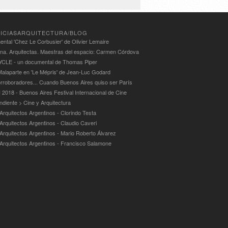
ICIASARQUITECTURA/BLOG
ntal 'Chez Le Corbusier' de Olivier Lemaire
ina. Arquitectas. Maestras del espacio: Carmen Córdova
LE - un documental de Thomas Piper
alaparte en 'Le Mépris' de Jean-Luc Godard
rroboradores... Cuando Buenos Aires quiso ser París
 2018 - Buenos Aires Festival Internacional de Cine
ndiente > Cine y Arquitectura
Arquitectos Argentinos - Clorindo Testa
 Arquitectos Argentinos - Claudio Caveri
 Arquitectos Argentinos - Mario Roberto Álvarez
 Arquitectos Argentinos - Francisco Salamone