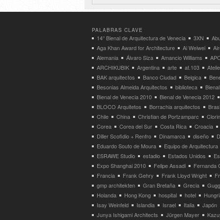
PALABRAS CLAVE
14° Bienal de Arquitectura de Venecia
3XN
Abu
Aga Khan Award for Architecture
Ai Weiwei
Ai
Alemania
Álvaro Siza
Amancio Williams
APO
ARCHIKUBIK
Argentina
arte
at.103
Atel
BAK arquitectos
Banco Ciudad
Belgica
Bene
Besonias Almeida Arquitectos
biblioteca
Bienal
Bienal de Venecia 2010
Bienal de Venecia 2012
BLOCO Arquitetos
Borrachia arquitectos
Brasi
Chile
China
Christian de Portzamparc
Clori
Corea
Corea del Sur
Costa Rica
Croacia
Diller Scofidio + Renfro
Dinamarca
diseño
D
Eduardo Souto de Moura
Equipo de Arquitectura
ESRAWE Studio
estadio
Estados Unidos
Es
Expo Shanghai 2010
Felipe Assadi
Fernanda 
Francia
Frank Gehry
Frank Lloyd Wright
F
gmp architekten
Gran Bretaña
Grecia
Gugg
Holanda
Hong Kong
hospital
hotel
Hungri
Isay Weinfeld
Islandia
Israel
Italia
Japón
Junya Ishigami Architects
Jürgen Mayer
Kazu