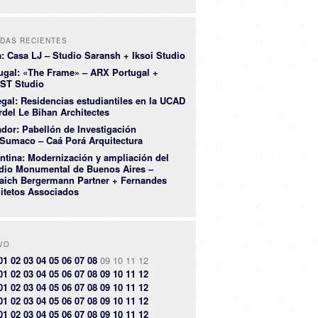
DAS RECIENTES
a: Casa LJ – Studio Saransh + Iksoi Studio
ugal: «The Frame» – ARX Portugal +
ST Studio
gal: Residencias estudiantiles en la UCAD
rdel Le Bihan Architectes
dor: Pabellón de Investigación
Sumaco – Caá Porá Arquitectura
ntina: Modernización y ampliación del
dio Monumental de Buenos Aires –
aich Bergermann Partner + Fernandes
itetos Associados
VO
01
02
03
04
05
06
07
08
09
10
11
12
01
02
03
04
05
06
07
08
09
10
11
12
01
02
03
04
05
06
07
08
09
10
11
12
01
02
03
04
05
06
07
08
09
10
11
12
01
02
03
04
05
06
07
08
09
10
11
12