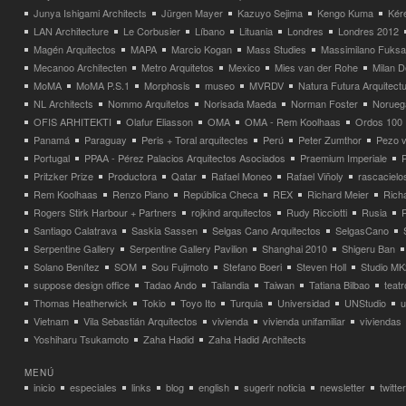
Junya Ishigami Architects
Jürgen Mayer
Kazuyo Sejima
Kengo Kuma
Kéré
LAN Architecture
Le Corbusier
Líbano
Lituania
Londres
Londres 2012
Magén Arquitectos
MAPA
Marcio Kogan
Mass Studies
Massimilano Fuks
Mecanoo Architecten
Metro Arquitetos
Mexico
Mies van der Rohe
Milan 
MoMA
MoMA P.S.1
Morphosis
museo
MVRDV
Natura Futura Arquitect
NL Architects
Nommo Arquitetos
Norisada Maeda
Norman Foster
Norueg
OFIS ARHITEKTI
Olafur Eliasson
OMA
OMA - Rem Koolhaas
Ordos 100
Panamá
Paraguay
Peris + Toral arquitectes
Perú
Peter Zumthor
Pezo v
Portugal
PPAA - Pérez Palacios Arquitectos Asociados
Praemium Imperiale
Pritzker Prize
Productora
Qatar
Rafael Moneo
Rafael Viñoly
rascacielo
Rem Koolhaas
Renzo Piano
República Checa
REX
Richard Meier
Rich
Rogers Stirk Harbour + Partners
rojkind arquitectos
Rudy Ricciotti
Rusia
Santiago Calatrava
Saskia Sassen
Selgas Cano Arquitectos
SelgasCano
Serpentine Gallery
Serpentine Gallery Pavilion
Shanghai 2010
Shigeru Ban
Solano Benítez
SOM
Sou Fujimoto
Stefano Boeri
Steven Holl
Studio MK
suppose design office
Tadao Ando
Tailandia
Taiwan
Tatiana Bilbao
teatr
Thomas Heatherwick
Tokio
Toyo Ito
Turquia
Universidad
UNStudio
u
Vietnam
Vila Sebastián Arquitectos
vivienda
vivienda unifamiliar
viviendas
Yoshiharu Tsukamoto
Zaha Hadid
Zaha Hadid Architects
MENÚ
inicio
especiales
links
blog
english
sugerir noticia
newsletter
twitter