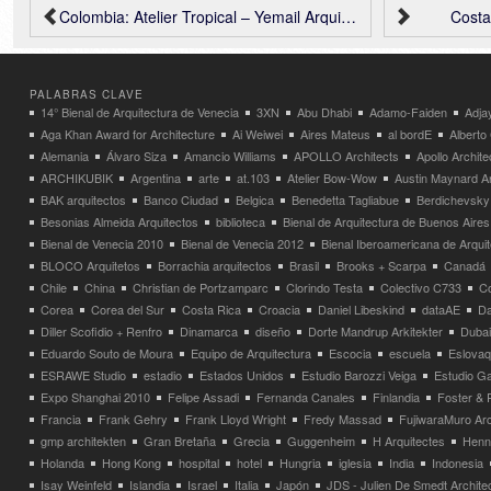
Colombia: Atelier Tropical – Yemail Arquitectura
Costa
PALABRAS CLAVE
14° Bienal de Arquitectura de Venecia
3XN
Abu Dhabi
Adamo-Faiden
Adja
Aga Khan Award for Architecture
Ai Weiwei
Aires Mateus
al bordE
Albert
Alemania
Álvaro Siza
Amancio Williams
APOLLO Architects
Apollo Archit
ARCHIKUBIK
Argentina
arte
at.103
Atelier Bow-Wow
Austin Maynard Ar
BAK arquitectos
Banco Ciudad
Belgica
Benedetta Tagliabue
Berdichevsky
Besonias Almeida Arquitectos
biblioteca
Bienal de Arquitectura de Buenos Aires
Bienal de Venecia 2010
Bienal de Venecia 2012
Bienal Iberoamericana de Arqui
BLOCO Arquitetos
Borrachia arquitectos
Brasil
Brooks + Scarpa
Canadá
Chile
China
Christian de Portzamparc
Clorindo Testa
Colectivo C733
C
Corea
Corea del Sur
Costa Rica
Croacia
Daniel Libeskind
dataAE
Da
Diller Scofidio + Renfro
Dinamarca
diseño
Dorte Mandrup Arkitekter
Dubai
Eduardo Souto de Moura
Equipo de Arquitectura
Escocia
escuela
Eslovaq
ESRAWE Studio
estadio
Estados Unidos
Estudio Barozzi Veiga
Estudio Ga
Expo Shanghai 2010
Felipe Assadi
Fernanda Canales
Finlandia
Foster & 
Francia
Frank Gehry
Frank Lloyd Wright
Fredy Massad
FujiwaraMuro Arc
gmp architekten
Gran Bretaña
Grecia
Guggenheim
H Arquitectes
Henni
Holanda
Hong Kong
hospital
hotel
Hungria
iglesia
India
Indonesia
Isay Weinfeld
Islandia
Israel
Italia
Japón
JDS - Julien De Smedt Archite