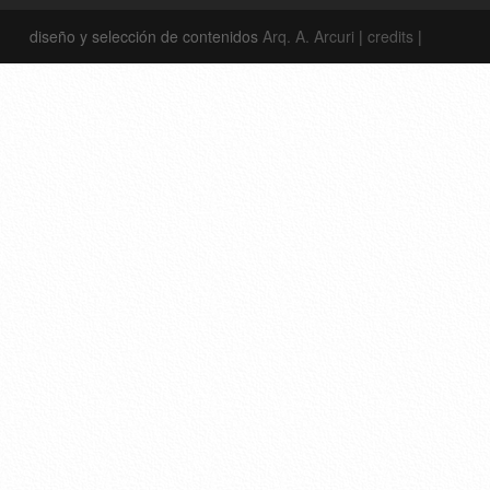
diseño y selección de contenidos
Arq. A. Arcuri
|
credits
|