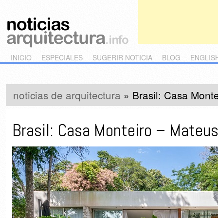
Main menu
Skip to primary content
Skip to secondary content
INICIO
ESPECIALES
SUGERIR NOTICIA
BLOG
ENGLIS
noticias de arquitectura
»
Brasil: Casa Mont
Brasil: Casa Monteiro – Mateu