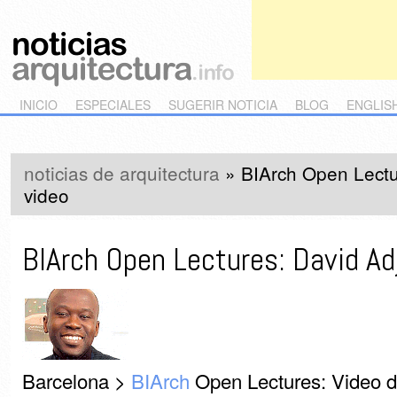
Main menu
Skip to primary content
Skip to secondary content
INICIO
ESPECIALES
SUGERIR NOTICIA
BLOG
ENGLIS
noticias de arquitectura
»
BIArch Open Lect
video
BIArch Open Lectures: David A
Barcelona >
BIArch
Open Lectures: Video de