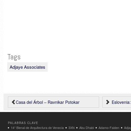
Tags
Adjaye Associates
Casa del Árbol – Ravnikar Potokar
Eslovenia:
PALABRAS CLAVE
14° Bienal de Arquitectura de Venecia
3XN
Abu Dhabi
Adamo-Faiden
Adja