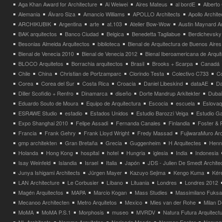
Aga Khan Award for Architecture
Ai Weiwei
Aires Mateus
al bordE
Albert
Alemania
Álvaro Siza
Amancio Williams
APOLLO Architects
Apollo Archit
ARCHIKUBIK
Argentina
arte
at.103
Atelier Bow-Wow
Austin Maynard Ar
BAK arquitectos
Banco Ciudad
Belgica
Benedetta Tagliabue
Berdichevsky
Besonias Almeida Arquitectos
biblioteca
Bienal de Arquitectura de Buenos Aires
Bienal de Venecia 2010
Bienal de Venecia 2012
Bienal Iberoamericana de Arqui
BLOCO Arquitetos
Borrachia arquitectos
Brasil
Brooks + Scarpa
Canadá
Chile
China
Christian de Portzamparc
Clorindo Testa
Colectivo C733
C
Corea
Corea del Sur
Costa Rica
Croacia
Daniel Libeskind
dataAE
Da
Diller Scofidio + Renfro
Dinamarca
diseño
Dorte Mandrup Arkitekter
Dubai
Eduardo Souto de Moura
Equipo de Arquitectura
Escocia
escuela
Eslovaq
ESRAWE Studio
estadio
Estados Unidos
Estudio Barozzi Veiga
Estudio Ga
Expo Shanghai 2010
Felipe Assadi
Fernanda Canales
Finlandia
Foster & 
Francia
Frank Gehry
Frank Lloyd Wright
Fredy Massad
FujiwaraMuro Arc
gmp architekten
Gran Bretaña
Grecia
Guggenheim
H Arquitectes
Henni
Holanda
Hong Kong
hospital
hotel
Hungria
iglesia
India
Indonesia
Isay Weinfeld
Islandia
Israel
Italia
Japón
JDS - Julien De Smedt Archite
Junya Ishigami Architects
Jürgen Mayer
Kazuyo Sejima
Kengo Kuma
Kéré
LAN Architecture
Le Corbusier
Líbano
Lituania
Londres
Londres 2012
Magén Arquitectos
MAPA
Marcio Kogan
Mass Studies
Massimilano Fuks
Mecanoo Architecten
Metro Arquitetos
Mexico
Mies van der Rohe
Milan 
MoMA
MoMA P.S.1
Morphosis
museo
MVRDV
Natura Futura Arquitect