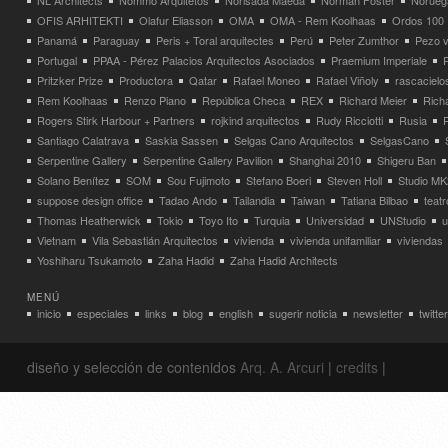
NL Architects
Nommo Arquitetos
Norisada Maeda
Norman Foster
Norueg
OFIS ARHITEKTI
Olafur Eliasson
OMA
OMA - Rem Koolhaas
Ordos 100
Panamá
Paraguay
Peris + Toral arquitectes
Perú
Peter Zumthor
Pezo v
Portugal
PPAA - Pérez Palacios Arquitectos Asociados
Praemium Imperiale
Pritzker Prize
Productora
Qatar
Rafael Moneo
Rafael Viñoly
rascacielo
Rem Koolhaas
Renzo Piano
República Checa
REX
Richard Meier
Rich
Rogers Stirk Harbour + Partners
rojkind arquitectos
Rudy Ricciotti
Rusia
Santiago Calatrava
Saskia Sassen
Selgas Cano Arquitectos
SelgasCano
Serpentine Gallery
Serpentine Gallery Pavilion
Shanghai 2010
Shigeru Ban
Solano Benítez
SOM
Sou Fujimoto
Stefano Boeri
Steven Holl
Studio MK
suppose design office
Tadao Ando
Tailandia
Taiwan
Tatiana Bilbao
teatr
Thomas Heatherwick
Tokio
Toyo Ito
Turquia
Universidad
UNStudio
u
Vietnam
Vila Sebastián Arquitectos
vivienda
vivienda unifamiliar
viviendas
Yoshiharu Tsukamoto
Zaha Hadid
Zaha Hadid Architects
MENÚ
inicio
especiales
links
blog
english
sugerir noticia
newsletter
twitter
diseño y selección de contenidos
Arq. A. Arcuri
|
credits
|