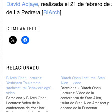
David Adjaye
, realizada el 21 de febrero de
de La Pedrera [
BIArch
]
COMPÁRTELO:
RELACIONADO
BIArch Open Lectures:
BIArch Open Lectures: Stan
Yoshiharu Tsukamoto,
Allen… video
‘Architectural Behaviorology’…
Barcelona > BIArch Open
video
Lectures: Video de la
Barcelona > BIArch Open
conferencia de Stan Allen,
Lectures: Video de la
titular de Stan Allen Architect y
conferencia de Yoshiharu
decano de la Princeton