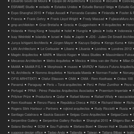
Eduardo Souto de Moura
Equipo de Arquitectura
Escocia
escuela
Eslovaq
ESRAWE Studio
estadio
Estados Unidos
Estudio Barozzi Veiga
Estudio Ga
Expo Shanghai 2010
Felipe Assadi
Fernanda Canales
Finlandia
Foster & 
Francia
Frank Gehry
Frank Lloyd Wright
Fredy Massad
FujiwaraMuro Arc
gmp architekten
Gran Bretaña
Grecia
Guggenheim
H Arquitectes
Henni
Holanda
Hong Kong
hospital
hotel
Hungria
iglesia
India
Indonesia
Isay Weinfeld
Islandia
Israel
Italia
Japón
JDS - Julien De Smedt Archite
Junya Ishigami Architects
Jürgen Mayer
Kazuyo Sejima
Kengo Kuma
Kéré
LAN Architecture
Le Corbusier
Líbano
Lituania
Londres
Londres 2012
Magén Arquitectos
MAPA
Marcio Kogan
Mass Studies
Massimilano Fuks
Mecanoo Architecten
Metro Arquitetos
Mexico
Mies van der Rohe
Milan 
MoMA
MoMA P.S.1
Morphosis
museo
MVRDV
Natura Futura Arquitect
NL Architects
Nommo Arquitetos
Norisada Maeda
Norman Foster
Norueg
OFIS ARHITEKTI
Olafur Eliasson
OMA
OMA - Rem Koolhaas
Ordos 100
Panamá
Paraguay
Peris + Toral arquitectes
Perú
Peter Zumthor
Pezo v
Portugal
PPAA - Pérez Palacios Arquitectos Asociados
Praemium Imperiale
Pritzker Prize
Productora
Qatar
Rafael Moneo
Rafael Viñoly
rascacielo
Rem Koolhaas
Renzo Piano
República Checa
REX
Richard Meier
Rich
Rogers Stirk Harbour + Partners
rojkind arquitectos
Rudy Ricciotti
Rusia
Santiago Calatrava
Saskia Sassen
Selgas Cano Arquitectos
SelgasCano
Serpentine Gallery
Serpentine Gallery Pavilion
Shanghai 2010
Shigeru Ban
Solano Benítez
SOM
Sou Fujimoto
Stefano Boeri
Steven Holl
Studio MK
suppose design office
Tadao Ando
Tailandia
Taiwan
Tatiana Bilbao
teatr