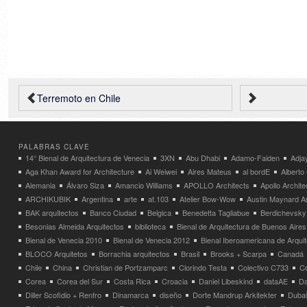
Terremoto en Chile
PALABRAS CLAVE
14° Bienal de Arquitectura de Venecia
3XN
Abu Dhabi
Adamo-Faiden
Adja
Aga Khan Award for Architecture
Ai Weiwei
Aires Mateus
al bordE
Albert
Alemania
Álvaro Siza
Amancio Williams
APOLLO Architects
Apollo Archit
ARCHIKUBIK
Argentina
arte
at.103
Atelier Bow-Wow
Austin Maynard Ar
BAK arquitectos
Banco Ciudad
Belgica
Benedetta Tagliabue
Berdichevsky
Besonias Almeida Arquitectos
biblioteca
Bienal de Arquitectura de Buenos Aires
Bienal de Venecia 2010
Bienal de Venecia 2012
Bienal Iberoamericana de Arqui
BLOCO Arquitetos
Borrachia arquitectos
Brasil
Brooks + Scarpa
Canadá
Chile
China
Christian de Portzamparc
Clorindo Testa
Colectivo C733
C
Corea
Corea del Sur
Costa Rica
Croacia
Daniel Libeskind
dataAE
Da
Diller Scofidio + Renfro
Dinamarca
diseño
Dorte Mandrup Arkitekter
Dubai