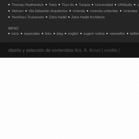
Thomas Heatherwick
Tokio
Toyo Ito
Turquia
Universidad
UNStudio
u
Vietnam
Vila Sebastián Arquitectos
vivienda
vivienda unifamiliar
viviendas
Yoshiharu Tsukamoto
Zaha Hadid
Zaha Hadid Architects
MENÚ
inicio
especiales
links
blog
english
sugerir noticia
newsletter
twitter
diseño y selección de contenidos
Arq. A. Arcuri
|
credits
|