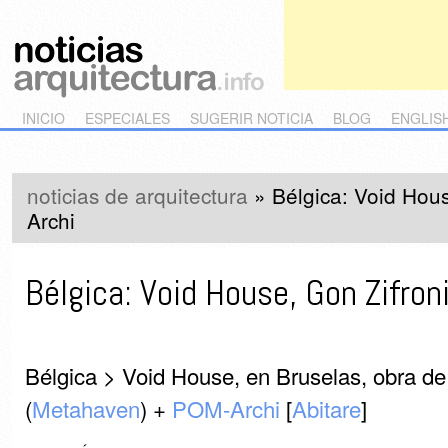
Main menu
Skip to primary content
Skip to secondary content
INICIO
ESPECIALES
SUGERIR NOTICIA
BLOG
ENGLIS
noticias de arquitectura
»
Bélgica: Void Hou
Archi
Bélgica: Void House, Gon Zifro
Bélgica > Void House, en Bruselas, obra de
(
Metahaven
) +
POM-Archi
[
Abitare
]