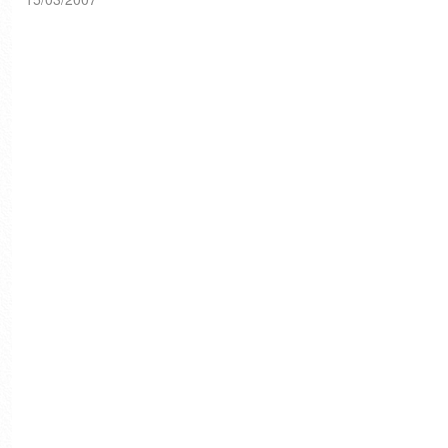
moldearon la envolvente de
esta obra...
[Metropolismag.com]