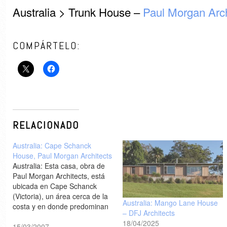
Australia > Trunk House –
Paul Morgan Arch
COMPÁRTELO:
RELACIONADO
Australia: Cape Schanck
House, Paul Morgan Architects
Australia: Esta casa, obra de
Paul Morgan Architects, está
ubicada en Cape Schanck
(Victoria), un área cerca de la
Australia: Mango Lane House
costa y en donde predominan
– DFJ Architects
los fuertes vientos. El análisis
18/04/2025
de esas fuerzas dinámicas,
15/03/2007