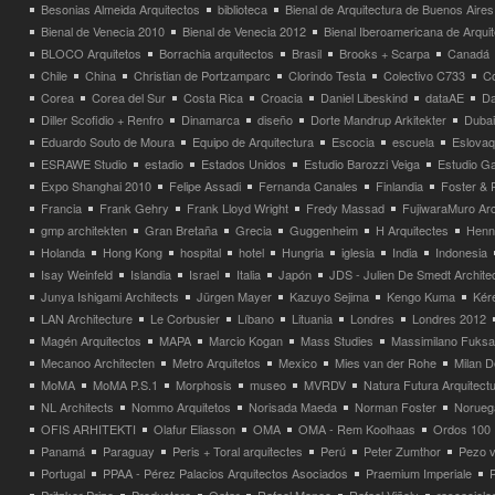
Besonias Almeida Arquitectos
biblioteca
Bienal de Arquitectura de Buenos Aires
Bienal de Venecia 2010
Bienal de Venecia 2012
Bienal Iberoamericana de Arqui
BLOCO Arquitetos
Borrachia arquitectos
Brasil
Brooks + Scarpa
Canadá
Chile
China
Christian de Portzamparc
Clorindo Testa
Colectivo C733
C
Corea
Corea del Sur
Costa Rica
Croacia
Daniel Libeskind
dataAE
Da
Diller Scofidio + Renfro
Dinamarca
diseño
Dorte Mandrup Arkitekter
Dubai
Eduardo Souto de Moura
Equipo de Arquitectura
Escocia
escuela
Eslovaq
ESRAWE Studio
estadio
Estados Unidos
Estudio Barozzi Veiga
Estudio Ga
Expo Shanghai 2010
Felipe Assadi
Fernanda Canales
Finlandia
Foster & 
Francia
Frank Gehry
Frank Lloyd Wright
Fredy Massad
FujiwaraMuro Arc
gmp architekten
Gran Bretaña
Grecia
Guggenheim
H Arquitectes
Henni
Holanda
Hong Kong
hospital
hotel
Hungria
iglesia
India
Indonesia
Isay Weinfeld
Islandia
Israel
Italia
Japón
JDS - Julien De Smedt Archite
Junya Ishigami Architects
Jürgen Mayer
Kazuyo Sejima
Kengo Kuma
Kéré
LAN Architecture
Le Corbusier
Líbano
Lituania
Londres
Londres 2012
Magén Arquitectos
MAPA
Marcio Kogan
Mass Studies
Massimilano Fuks
Mecanoo Architecten
Metro Arquitetos
Mexico
Mies van der Rohe
Milan 
MoMA
MoMA P.S.1
Morphosis
museo
MVRDV
Natura Futura Arquitect
NL Architects
Nommo Arquitetos
Norisada Maeda
Norman Foster
Norueg
OFIS ARHITEKTI
Olafur Eliasson
OMA
OMA - Rem Koolhaas
Ordos 100
Panamá
Paraguay
Peris + Toral arquitectes
Perú
Peter Zumthor
Pezo v
Portugal
PPAA - Pérez Palacios Arquitectos Asociados
Praemium Imperiale