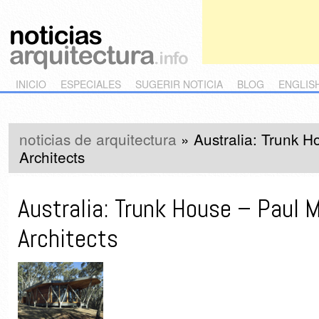
Main menu
Skip to primary content
Skip to secondary content
INICIO
ESPECIALES
SUGERIR NOTICIA
BLOG
ENGLIS
noticias de arquitectura
»
Australia: Trunk 
Architects
Australia: Trunk House – Paul 
Architects