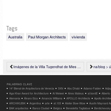
Tags
Australia
Paul Morgan Architects
vivienda
Imágenes de la Villa Tugendhat de Mies van der Rohe
na/blog > úl
PALABRAS CLAVE
14° Bienal de Arquitectura de Venecia
3XN
Abu Dhabi
Adamo-Faiden
Adja
Aga Khan Award for Architecture
Ai Weiwei
Aires Mateus
al bordE
Albert
Alemania
Álvaro Siza
Amancio Williams
APOLLO Architects
Apollo Archit
ARCHIKUBIK
Argentina
arte
at.103
Atelier Bow-Wow
Austin Maynard Ar
BAK arquitectos
Banco Ciudad
Belgica
Benedetta Tagliabue
Berdichevsky