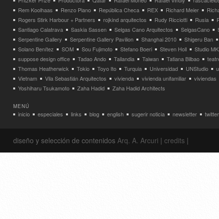
Pritzker Prize
Productora
Qatar
Rafael Moneo
Rafael Viñoly
rascacielo
Rem Koolhaas
Renzo Piano
República Checa
REX
Richard Meier
Rich
Rogers Stirk Harbour + Partners
rojkind arquitectos
Rudy Ricciotti
Rusia
Santiago Calatrava
Saskia Sassen
Selgas Cano Arquitectos
SelgasCano
Serpentine Gallery
Serpentine Gallery Pavilion
Shanghai 2010
Shigeru Ban
Solano Benítez
SOM
Sou Fujimoto
Stefano Boeri
Steven Holl
Studio MK
suppose design office
Tadao Ando
Tailandia
Taiwan
Tatiana Bilbao
teatr
Thomas Heatherwick
Tokio
Toyo Ito
Turquia
Universidad
UNStudio
u
Vietnam
Vila Sebastián Arquitectos
vivienda
vivienda unifamiliar
viviendas
Yoshiharu Tsukamoto
Zaha Hadid
Zaha Hadid Architects
MENÚ
inicio
especiales
links
blog
english
sugerir noticia
newsletter
twitter
diseño y selección de contenidos
Arq. A. Arcuri
|
credits
|