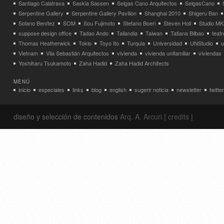
Santiago Calatrava
Saskia Sassen
Selgas Cano Arquitectos
SelgasCano
Serpentine Gallery
Serpentine Gallery Pavilion
Shanghai 2010
Shigeru Ban
Solano Benítez
SOM
Sou Fujimoto
Stefano Boeri
Steven Holl
Studio MK
suppose design office
Tadao Ando
Tailandia
Taiwan
Tatiana Bilbao
teatr
Thomas Heatherwick
Tokio
Toyo Ito
Turquia
Universidad
UNStudio
u
Vietnam
Vila Sebastián Arquitectos
vivienda
vivienda unifamiliar
viviendas
Yoshiharu Tsukamoto
Zaha Hadid
Zaha Hadid Architects
MENÚ
inicio
especiales
links
blog
english
sugerir noticia
newsletter
twitter
diseño y selección de contenidos
Arq. A. Arcuri
|
credits
|