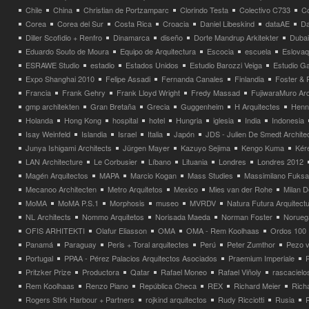
Chile
China
Christian de Portzamparc
Clorindo Testa
Colectivo C733
C
Corea
Corea del Sur
Costa Rica
Croacia
Daniel Libeskind
dataAE
Da
Diller Scofidio + Renfro
Dinamarca
diseño
Dorte Mandrup Arkitekter
Dubai
Eduardo Souto de Moura
Equipo de Arquitectura
Escocia
escuela
Eslovaq
ESRAWE Studio
estadio
Estados Unidos
Estudio Barozzi Veiga
Estudio Ga
Expo Shanghai 2010
Felipe Assadi
Fernanda Canales
Finlandia
Foster & 
Francia
Frank Gehry
Frank Lloyd Wright
Fredy Massad
FujiwaraMuro Arc
gmp architekten
Gran Bretaña
Grecia
Guggenheim
H Arquitectes
Henni
Holanda
Hong Kong
hospital
hotel
Hungria
iglesia
India
Indonesia
Isay Weinfeld
Islandia
Israel
Italia
Japón
JDS - Julien De Smedt Archite
Junya Ishigami Architects
Jürgen Mayer
Kazuyo Sejima
Kengo Kuma
Kéré
LAN Architecture
Le Corbusier
Líbano
Lituania
Londres
Londres 2012
Magén Arquitectos
MAPA
Marcio Kogan
Mass Studies
Massimilano Fuks
Mecanoo Architecten
Metro Arquitetos
Mexico
Mies van der Rohe
Milan 
MoMA
MoMA P.S.1
Morphosis
museo
MVRDV
Natura Futura Arquitect
NL Architects
Nommo Arquitetos
Norisada Maeda
Norman Foster
Norueg
OFIS ARHITEKTI
Olafur Eliasson
OMA
OMA - Rem Koolhaas
Ordos 100
Panamá
Paraguay
Peris + Toral arquitectes
Perú
Peter Zumthor
Pezo v
Portugal
PPAA - Pérez Palacios Arquitectos Asociados
Praemium Imperiale
Pritzker Prize
Productora
Qatar
Rafael Moneo
Rafael Viñoly
rascacielo
Rem Koolhaas
Renzo Piano
República Checa
REX
Richard Meier
Rich
Rogers Stirk Harbour + Partners
rojkind arquitectos
Rudy Ricciotti
Rusia