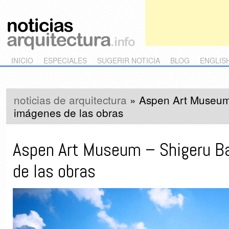
Main menu
Skip to primary content
Skip to secondary content
INICIO
ESPECIALES
SUGERIR NOTICIA
BLOG
ENGLIS
noticias de arquitectura
»
Aspen Art Museu
imágenes de las obras
Aspen Art Museum – Shigeru 
de las obras