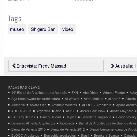
Tags
museo
Shigeru Ban
video
Entrevista: Fredy Massad
Australia: HASSELL + Herzog & de Meu
PALABRAS CLAVE
14° Bienal de Arquitectura de Venecia
3XN
Abu Dhabi
Adamo-Faiden
Adja
Aga Khan Award for Architecture
Ai Weiwei
Aires Mateus
al bordE
Albert
Alemania
Álvaro Siza
Amancio Williams
APOLLO Architects
Apollo Archit
ARCHIKUBIK
Argentina
arte
at.103
Atelier Bow-Wow
Austin Maynard Ar
BAK arquitectos
Banco Ciudad
Belgica
Benedetta Tagliabue
Berdichevsky
Besonias Almeida Arquitectos
biblioteca
Bienal de Arquitectura de Buenos Aires
Bienal de Venecia 2010
Bienal de Venecia 2012
Bienal Iberoamericana de Arqui
BLOCO Arquitetos
Borrachia arquitectos
Brasil
Brooks + Scarpa
Canadá