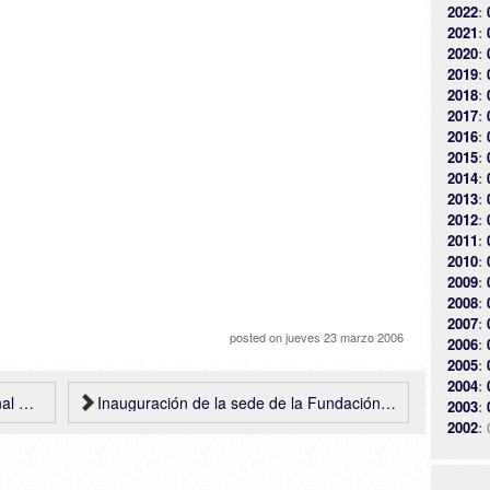
2022
:
2021
:
2020
:
2019
:
2018
:
2017
:
2016
:
2015
:
2014
:
2013
:
2012
:
2011
:
2010
:
2009
:
2008
:
2007
:
posted on
jueves 23 marzo 2006
2006
:
2005
:
2004
:
ario)
Inauguración de la sede de la Fundación Caixa Galicia de A Coruña, de Nicholas Grimshaw
2003
:
2002
: