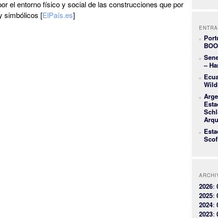
or el entorno físico y social de las construcciones que por
y simbólicos [
ElPaís.es
]
ENTRA
Port
BOO
Sene
– Ha
Ecua
Wild
Arge
Esta
Schl
Arqu
Esta
Scof
ARCHI
2026
:
2025
:
2024
:
2023
: