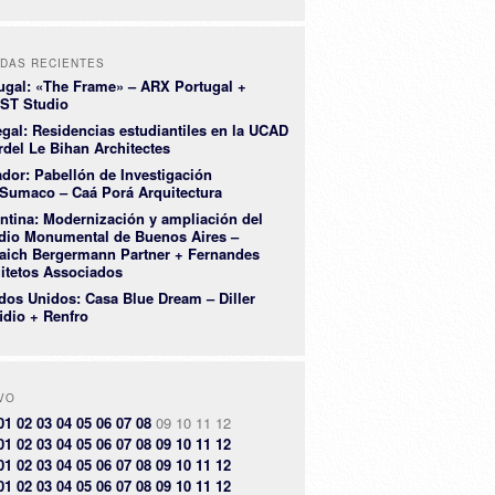
DAS RECIENTES
ugal: «The Frame» – ARX Portugal +
ST Studio
gal: Residencias estudiantiles en la UCAD
rdel Le Bihan Architectes
dor: Pabellón de Investigación
Sumaco – Caá Porá Arquitectura
ntina: Modernización y ampliación del
dio Monumental de Buenos Aires –
aich Bergermann Partner + Fernandes
itetos Associados
dos Unidos: Casa Blue Dream – Diller
idio + Renfro
VO
01
02
03
04
05
06
07
08
09
10
11
12
01
02
03
04
05
06
07
08
09
10
11
12
01
02
03
04
05
06
07
08
09
10
11
12
01
02
03
04
05
06
07
08
09
10
11
12