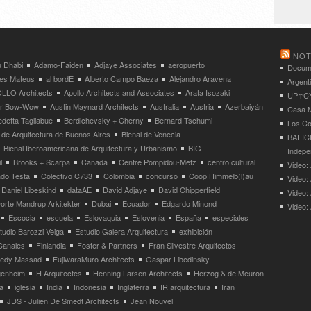
NOT
 Dhabi
Adamo-Faiden
Adjaye Associates
aeropuerto
Docume
res Mateus
al bordE
Alberto Campo Baeza
Alejandro Aravena
Argent
LLO Architects
Apollo Architects and Associates
Arata Isozaki
UP↑CYC
ier Bow-Wow
Austin Maynard Architects
Australia
Austria
Azerbaiyán
Casa M
detta Tagliabue
Berdichevsky + Cherny
Bernard Tschumi
Los Co
 de Arquitectura de Buenos Aires
Bienal de Venecia
BAFICI
Bienal Iberoamericana de Arquitectura y Urbanismo
BIG
Indepe
l
Brooks + Scarpa
Canadá
Centre Pompidou-Metz
centro cultural
Video: 
ndo Testa
Colectivo C733
Colombia
concurso
Coop Himmelb(l)au
Video:
Daniel Libeskind
dataAE
David Adjaye
David Chipperfield
Video:
orte Mandrup Arkitekter
Dubai
Ecuador
Edgardo Minond
Video:
Escocia
escuela
Eslovaquia
Eslovenia
España
especiales
tudio Barozzi Veiga
Estudio Galera Arquitectura
exhibición
Canales
Finlandia
Foster & Partners
Fran Silvestre Arquitectos
redy Massad
FujiwaraMuro Architects
Gaspar Libedinsky
enheim
H Arquitectes
Henning Larsen Architects
Herzog & de Meuron
a
iglesia
India
Indonesia
Inglaterra
IR arquitectura
Iran
JDS - Julien De Smedt Architects
Jean Nouvel