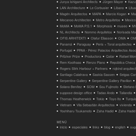
Junya Ishigami Architects
Jürgen Mayer
Kazu
LAN Architecture
Le Corbusier
Líbano
Litua
Magén Arquitectos
MAPA
Marcio Kogan
Ma
Mecanoo Architecten
Metro Arquitetos
Mexico
MoMA
MoMA P.S.1
Morphosis
museo
M
NL Architects
Nommo Arquitetos
Norisada Ma
OFIS ARHITEKTI
Olafur Eliasson
OMA
OMA
Panamá
Paraguay
Peris + Toral arquitectes
Portugal
PPAA - Pérez Palacios Arquitectos Aso
Pritzker Prize
Productora
Qatar
Rafael Mo
Rem Koolhaas
Renzo Piano
República Checa
Rogers Stirk Harbour + Partners
rojkind arquitec
Santiago Calatrava
Saskia Sassen
Selgas Can
Serpentine Gallery
Serpentine Gallery Pavilion
Solano Benítez
SOM
Sou Fujimoto
Stefano 
suppose design office
Tadao Ando
Tailandia
Thomas Heatherwick
Tokio
Toyo Ito
Turqui
Vietnam
Vila Sebastián Arquitectos
vivienda
Yoshiharu Tsukamoto
Zaha Hadid
Zaha Hadid 
MENÚ
inicio
especiales
links
blog
english
suge