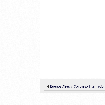
Buenos Aires > Concurso Internacional CCB (Centro Cultural Bicenten