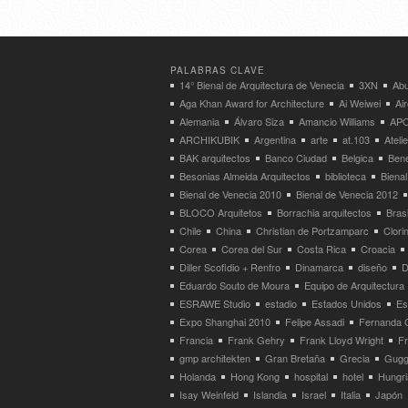
PALABRAS CLAVE
14° Bienal de Arquitectura de Venecia
3XN
Abu
Aga Khan Award for Architecture
Ai Weiwei
Ai
Alemania
Álvaro Siza
Amancio Williams
APO
ARCHIKUBIK
Argentina
arte
at.103
Atel
BAK arquitectos
Banco Ciudad
Belgica
Bene
Besonias Almeida Arquitectos
biblioteca
Bienal
Bienal de Venecia 2010
Bienal de Venecia 2012
BLOCO Arquitetos
Borrachia arquitectos
Brasi
Chile
China
Christian de Portzamparc
Clori
Corea
Corea del Sur
Costa Rica
Croacia
Diller Scofidio + Renfro
Dinamarca
diseño
D
Eduardo Souto de Moura
Equipo de Arquitectura
ESRAWE Studio
estadio
Estados Unidos
Es
Expo Shanghai 2010
Felipe Assadi
Fernanda 
Francia
Frank Gehry
Frank Lloyd Wright
F
gmp architekten
Gran Bretaña
Grecia
Gugg
Holanda
Hong Kong
hospital
hotel
Hungri
Isay Weinfeld
Islandia
Israel
Italia
Japón