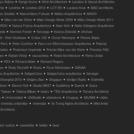
yo Sejima
Kengo Kuma
Kéré Architecture
Lacaton & Vassal Architectes
nia
Londres
Londres 2012
LOT-EK
Luciano Kruk
MAD architects
ss Studies
Massimilano Fuksas
Mateo Arquitectura
MAXXI
Mies van der Rohe
Milan Design Week 2009
Milan Design Week 2011
VRDV
Natura Futura Arquitectura
New York
Nieto Sobejano Arquitectos
eda
Norman Foster
Noruega
Nueva Zelanda
oficinas
 - Rem Koolhaas
Ordos 100
Oscar Niemeyer
Países Bajos
Perú
Peter Zumthor
Pezo von Ellrichshausen Arquitectos
Polonia
ciados
Praemium Imperiale
Premio Mies van der Rohe
Premios FAD
neo
Rafael Viñoly
rascacielos
Rebel Architecture
Reino Unido
REX
Richard Meier
Richard Rogers
tos
Rudy Ricciotti
Rusia
Ryue Nishizawa
SANAA
o Arquitectos
SelgasCano
SelgasCano arquitectos
Senegal
Shanghai 2010
Shigeru Ban
Singapur
Smiljan Radic
Snøhetta
Boeri
Steven Holl
Studio MK27
Sudáfrica
Suecia
Suiza
Taiwan
Tatiana Bilbao
teatro
TEN Arquitectos
Tezuka Architects
a
Universidad
UNStudio
urbanismo
Uruguay
VAUMM
video
vivienda unifamiliar
viviendas
Vo Trong Nghia Architects
Wiel Arets
Architects
rir noticia
newsletter
twitter
feed