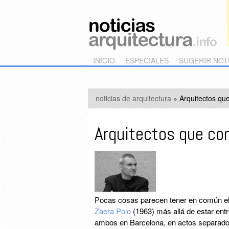
Main menu
Skip to primary content
Skip to secondary content
INICIO
ESPECIALES
SUGERIR NOT
noticias de arquitectura
»
Arquitectos qu
Arquitectos que co
Pocas cosas parecen tener en común e
Zaera Polo
(1963) más allá de estar entre
ambos en Barcelona, en actos separados