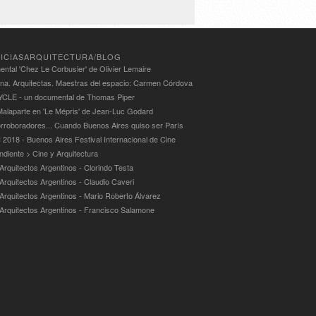
ICIASARQUITECTURA/BLOG
ntal 'Chez Le Corbusier' de Olivier Lemaire
ina. Arquitectas. Maestras del espacio: Carmen Córdova
LE - un documental de Thomas Piper
alaparte en 'Le Mépris' de Jean-Luc Godard
rroboradores... Cuando Buenos Aires quiso ser París
 2018 - Buenos Aires Festival Internacional de Cine
ndiente > Cine y Arquitectura
Arquitectos Argentinos - Clorindo Testa
 Arquitectos Argentinos - Claudio Caveri
 Arquitectos Argentinos - Mario Roberto Álvarez
 Arquitectos Argentinos - Francisco Salamone