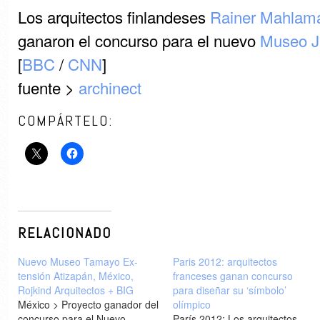
Los arquitectos finlandeses
Rainer Mahlama
ganaron el concurso para el nuevo
Museo J
[
BBC
/
CNN
]
fuente >
archinect
COMPÁRTELO:
RELACIONADO
Nuevo Museo Tamayo Ex-
Paris 2012: arquitectos
tensión Atizapán, México,
franceses ganan concurso
Rojkind Arquitectos + BIG
para diseñar su ‘símbolo’
México > Proyecto ganador del
olímpico
concurso para el Nuevo
París 2012: Los arquitectos