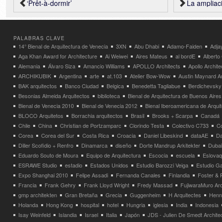
‘Prêt-à-dormir’
La ampliación del
PALABRAS CLAVE
14° Bienal de Arquitectura de Venecia
3XN
Abu Dhabi
Adamo-Faiden
Adja
Aga Khan Award for Architecture
Ai Weiwei
Aires Mateus
al bordE
Albert
Alemania
Álvaro Siza
Amancio Williams
APOLLO Architects
Apollo Archit
ARCHIKUBIK
Argentina
arte
at.103
Atelier Bow-Wow
Austin Maynard Ar
BAK arquitectos
Banco Ciudad
Belgica
Benedetta Tagliabue
Berdichevsky
Besonias Almeida Arquitectos
biblioteca
Bienal de Arquitectura de Buenos Aires
Bienal de Venecia 2010
Bienal de Venecia 2012
Bienal Iberoamericana de Arqui
BLOCO Arquitetos
Borrachia arquitectos
Brasil
Brooks + Scarpa
Canadá
Chile
China
Christian de Portzamparc
Clorindo Testa
Colectivo C733
C
Corea
Corea del Sur
Costa Rica
Croacia
Daniel Libeskind
dataAE
Da
Diller Scofidio + Renfro
Dinamarca
diseño
Dorte Mandrup Arkitekter
Dubai
Eduardo Souto de Moura
Equipo de Arquitectura
Escocia
escuela
Eslovaq
ESRAWE Studio
estadio
Estados Unidos
Estudio Barozzi Veiga
Estudio Ga
Expo Shanghai 2010
Felipe Assadi
Fernanda Canales
Finlandia
Foster & 
Francia
Frank Gehry
Frank Lloyd Wright
Fredy Massad
FujiwaraMuro Arc
gmp architekten
Gran Bretaña
Grecia
Guggenheim
H Arquitectes
Henni
Holanda
Hong Kong
hospital
hotel
Hungria
iglesia
India
Indonesia
Isay Weinfeld
Islandia
Israel
Italia
Japón
JDS - Julien De Smedt Archite