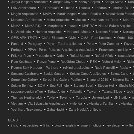
Junya Ishigami Architects
Jürgen Mayer
Kazuyo Sejima
Kengo Kuma
Kéré
LAN Architecture
Le Corbusier
Líbano
Lituania
Londres
Londres 2012
Magén Arquitectos
MAPA
Marcio Kogan
Mass Studies
Massimilano Fuks
Mecanoo Architecten
Metro Arquitetos
Mexico
Mies van der Rohe
Milan 
MoMA
MoMA P.S.1
Morphosis
museo
MVRDV
Natura Futura Arquitect
NL Architects
Nommo Arquitetos
Norisada Maeda
Norman Foster
Norueg
OFIS ARHITEKTI
Olafur Eliasson
OMA
OMA - Rem Koolhaas
Ordos 100
Panamá
Paraguay
Peris + Toral arquitectes
Perú
Peter Zumthor
Pezo v
Portugal
PPAA - Pérez Palacios Arquitectos Asociados
Praemium Imperiale
Pritzker Prize
Productora
Qatar
Rafael Moneo
Rafael Viñoly
rascacielo
Rem Koolhaas
Renzo Piano
República Checa
REX
Richard Meier
Rich
Rogers Stirk Harbour + Partners
rojkind arquitectos
Rudy Ricciotti
Rusia
Santiago Calatrava
Saskia Sassen
Selgas Cano Arquitectos
SelgasCano
Serpentine Gallery
Serpentine Gallery Pavilion
Shanghai 2010
Shigeru Ban
Solano Benítez
SOM
Sou Fujimoto
Stefano Boeri
Steven Holl
Studio MK
suppose design office
Tadao Ando
Tailandia
Taiwan
Tatiana Bilbao
teatr
Thomas Heatherwick
Tokio
Toyo Ito
Turquia
Universidad
UNStudio
u
Vietnam
Vila Sebastián Arquitectos
vivienda
vivienda unifamiliar
viviendas
Yoshiharu Tsukamoto
Zaha Hadid
Zaha Hadid Architects
MENÚ
inicio
especiales
links
blog
english
sugerir noticia
newsletter
twitter