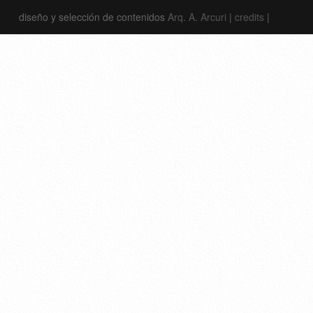
diseño y selección de contenidos
Arq. A. Arcuri
|
credits
|