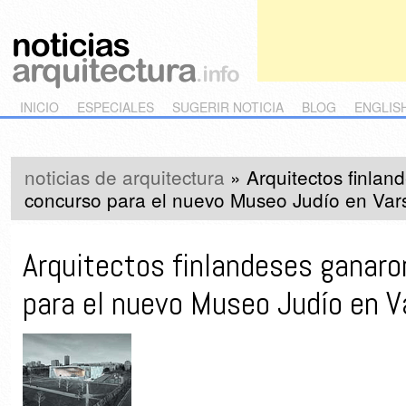
Main menu
Skip to primary content
Skip to secondary content
INICIO
ESPECIALES
SUGERIR NOTICIA
BLOG
ENGLIS
noticias de arquitectura
»
Arquitectos finlan
concurso para el nuevo Museo Judío en Var
Arquitectos finlandeses ganaro
para el nuevo Museo Judío en V