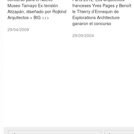
Museo Tamayo Ex-tensión
franceses Yves Pages y Benoît
Atizapán, diseñado por Rojkind
le Thierry d’Ennequin de
Arquitectos + BIG >>>
Explorations Architecture
ganaron el concurso
29/04/2009
internacional para diseñar el
emblema de París candidata a
29/09/2004
los olímpicos de 2012.
Imágenes de los preproyectos
premiados >
architecture.parisjo2012.fr