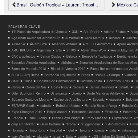
Brasil: Galpón Tropical – Laurent Troost Architectures
México: C
PALABRAS CLAVE
14° Bienal de Arquitectura de Venecia
3XN
Abu Dhabi
Adamo-Faiden
Adja
Aga Khan Award for Architecture
Ai Weiwei
Aires Mateus
al bordE
Albert
Alemania
Álvaro Siza
Amancio Williams
APOLLO Architects
Apollo Archit
ARCHIKUBIK
Argentina
arte
at.103
Atelier Bow-Wow
Austin Maynard Ar
BAK arquitectos
Banco Ciudad
Belgica
Benedetta Tagliabue
Berdichevsky
Besonias Almeida Arquitectos
biblioteca
Bienal de Arquitectura de Buenos Aires
Bienal de Venecia 2010
Bienal de Venecia 2012
Bienal Iberoamericana de Arqui
BLOCO Arquitetos
Borrachia arquitectos
Brasil
Brooks + Scarpa
Canadá
Chile
China
Christian de Portzamparc
Clorindo Testa
Colectivo C733
C
Corea
Corea del Sur
Costa Rica
Croacia
Daniel Libeskind
dataAE
Da
Diller Scofidio + Renfro
Dinamarca
diseño
Dorte Mandrup Arkitekter
Dubai
Eduardo Souto de Moura
Equipo de Arquitectura
Escocia
escuela
Eslovaq
ESRAWE Studio
estadio
Estados Unidos
Estudio Barozzi Veiga
Estudio Ga
Expo Shanghai 2010
Felipe Assadi
Fernanda Canales
Finlandia
Foster & 
Francia
Frank Gehry
Frank Lloyd Wright
Fredy Massad
FujiwaraMuro Arc
gmp architekten
Gran Bretaña
Grecia
Guggenheim
H Arquitectes
Henni
Holanda
Hong Kong
hospital
hotel
Hungria
iglesia
India
Indonesia
Isay Weinfeld
Islandia
Israel
Italia
Japón
JDS - Julien De Smedt Archite