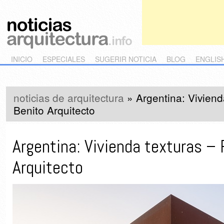
Main menu
Skip to primary content
Skip to secondary content
INICIO
ESPECIALES
SUGERIR NOTICIA
BLOG
ENGLIS
noticias de arquitectura
»
Argentina: Viviend
Benito Arquitecto
Argentina: Vivienda texturas –
Arquitecto