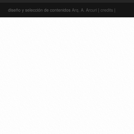
diseño y selección de contenidos
Arq. A. Arcuri
|
credits
|