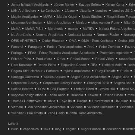
Junya Ishigami Architects
Jürgen Mayer
Kazuyo Sejima
Kengo Kuma
Kéré
LAN Architecture
Le Corbusier
Líbano
Lituania
Londres
Londres 2012
Magén Arquitectos
MAPA
Marcio Kogan
Mass Studies
Massimilano Fuks
Mecanoo Architecten
Metro Arquitetos
Mexico
Mies van der Rohe
Milan 
MoMA
MoMA P.S.1
Morphosis
museo
MVRDV
Natura Futura Arquitect
NL Architects
Nommo Arquitetos
Norisada Maeda
Norman Foster
Norueg
OFIS ARHITEKTI
Olafur Eliasson
OMA
OMA - Rem Koolhaas
Ordos 100
Panamá
Paraguay
Peris + Toral arquitectes
Perú
Peter Zumthor
Pezo v
Portugal
PPAA - Pérez Palacios Arquitectos Asociados
Praemium Imperiale
Pritzker Prize
Productora
Qatar
Rafael Moneo
Rafael Viñoly
rascacielo
Rem Koolhaas
Renzo Piano
República Checa
REX
Richard Meier
Rich
Rogers Stirk Harbour + Partners
rojkind arquitectos
Rudy Ricciotti
Rusia
Santiago Calatrava
Saskia Sassen
Selgas Cano Arquitectos
SelgasCano
Serpentine Gallery
Serpentine Gallery Pavilion
Shanghai 2010
Shigeru Ban
Solano Benítez
SOM
Sou Fujimoto
Stefano Boeri
Steven Holl
Studio MK
suppose design office
Tadao Ando
Tailandia
Taiwan
Tatiana Bilbao
teatr
Thomas Heatherwick
Tokio
Toyo Ito
Turquia
Universidad
UNStudio
u
Vietnam
Vila Sebastián Arquitectos
vivienda
vivienda unifamiliar
viviendas
Yoshiharu Tsukamoto
Zaha Hadid
Zaha Hadid Architects
MENÚ
inicio
especiales
links
blog
english
sugerir noticia
newsletter
twitter